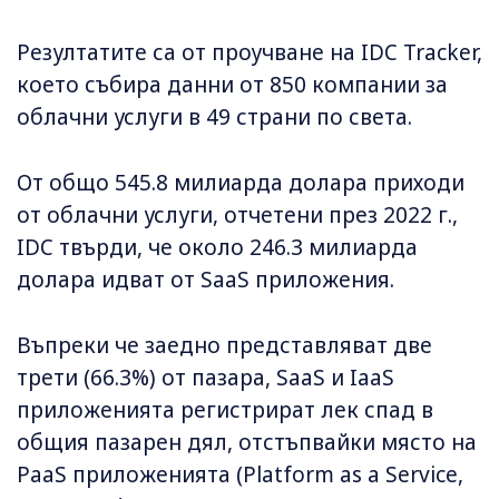
Резултатите са от проучване на IDC Tracker,
което събира данни от 850 компании за
облачни услуги в 49 страни по света.
От общо 545.8 милиарда долара приходи
от облачни услуги, отчетени през 2022 г.,
IDC твърди, че около 246.3 милиарда
долара идват от SaaS приложения.
Въпреки че заедно представляват две
трети (66.3%) от пазара, SaaS и IaaS
приложенията регистрират лек спад в
общия пазарен дял, отстъпвайки място на
PaaS приложенията (Platform as a Service,