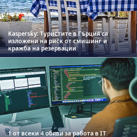
Kaspersky: Туристите в Гърция са
изложени на риск от смишинг и
кражба на резервации
1 от всеки 4 обяви за работа в IT