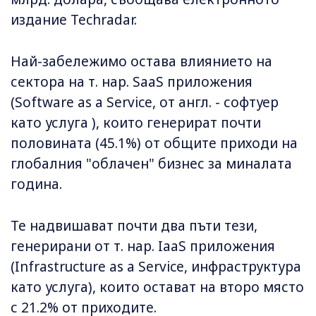
издание Techradar.
Най-забележимо остава влиянието на
сектора на т. нар. SaaS приложения
(Software as a Service, от англ. - софтуер
като услуга ), които генерират почти
половината (45.1%) от общите приходи на
глобалния "облачен" бизнес за миналата
година.
Те надвишават почти два пъти тези,
генерирани от т. нар. IaaS приложения
(Infrastructure as a Service, инфраструктура
като услуга), които остават на второ място
с 21.2% от приходите.