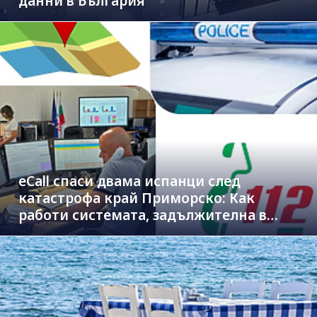
данни в България
eCall спаси двама испанци след
катастрофа край Приморско: Как
работи системата, задължителна в
новите коли