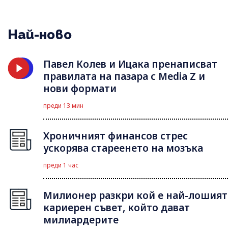
Най-ново
Павел Колев и Ицака пренаписват
правилата на пазара с Media Z и
нови формати
преди 13 мин
Хроничният финансов стрес
ускорява стареенето на мозъка
преди 1 час
Милионер разкри кой е най-лошият
кариерен съвет, който дават
милиардерите