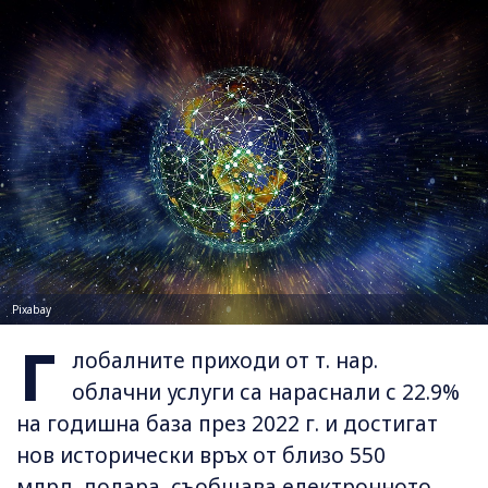
Pixabay
Г
лобалните приходи от т. нар.
облачни услуги са нараснали с 22.9%
на годишна база през 2022 г. и достигат
нов исторически връх от близо 550
млрд. долара, съобщава електронното