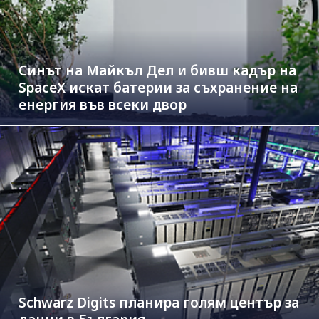
Синът на Майкъл Дeл и бивш кадър на
SpaceX искат батерии за съхранение на
енергия във всеки двор
Schwarz Digits планира голям център за