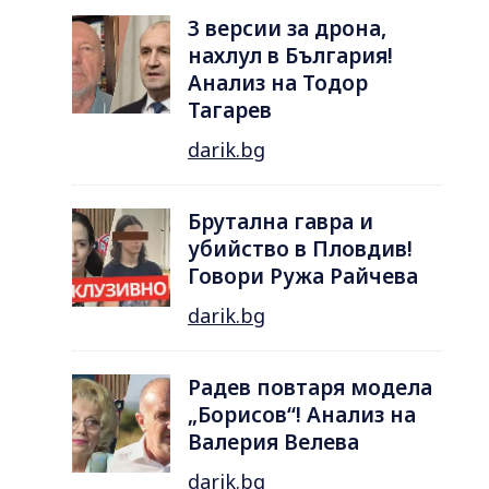
3 версии за дрона,
нахлул в България!
Анализ на Тодор
Тагарев
darik.bg
Брутална гавра и
убийство в Пловдив!
Говори Ружа Райчева
darik.bg
Радев повтаря модела
„Борисов“! Анализ на
Валерия Велева
darik.bg