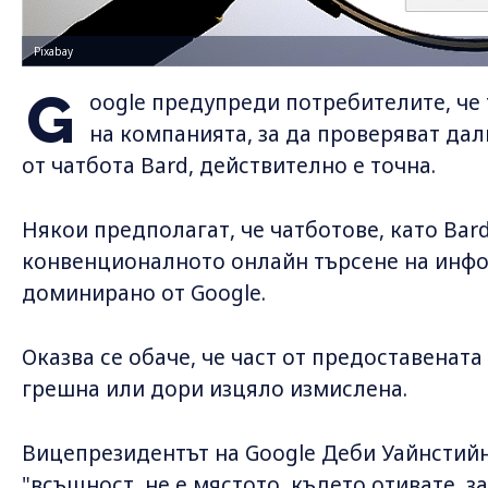
Pixabay
G
oogle предупреди потребителите, че 
на компанията, за да проверяват да
от чатбота Bard, действително е точна.
Някои предполагат, че чатботове, като Bard
конвенционалното онлайн търсене на инфо
доминирано от Google.
Оказва се обаче, че част от предоставенат
грешна или дори изцяло измислена.
Вицепрезидентът на Google Деби Уайнстийн
"всъщност, не е мястото, където отивате, з