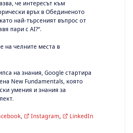
азва, че интересът към
торически връх в Обединеното
 като най-търсеният въпрос от
авя пари с AI?“.
е на челните места в
ипса на знания, Google стартира
ена New Fundamentals, която
ски умения и знания за
лект.
acebook
,
Instagram
,
LinkedIn