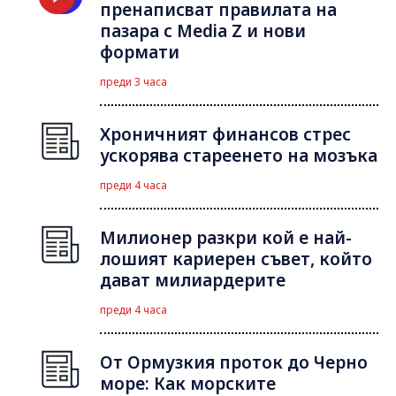
пренаписват правилата на
пазара с Media Z и нови
формати
преди 3 часа
Хроничният финансов стрес
ускорява стареенето на мозъка
преди 4 часа
Милионер разкри кой е най-
лошият кариерен съвет, който
дават милиардерите
преди 4 часа
От Ормузкия проток до Черно
море: Как морските