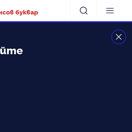
нсов буквар
айте