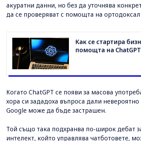
акуратни данни, но без да уточнява конкрет
да се проверяват с помощта на ортодоксал
Как се стартира бизн
помощта на ChatGPT
Когато ChatGPT се появи за масова употреба
хора си зададоха въпроса дали невероятно
Google може да бъде застрашен.
Той също така подхранва по-широк дебат за
интелект, който управлява чатботовете, мо