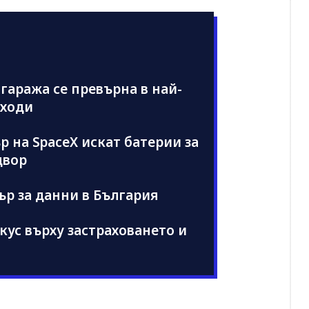
 гаража се превърна в най-
иходи
 на SpaceX искат батерии за
двор
ър за данни в България
кус върху застраховането и