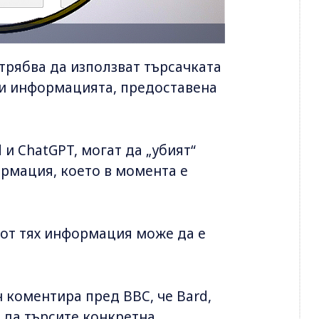
трябва да използват търсачката
ли информацията, предоставена
 и ChatGPT, могат да „убият“
рмация, което в момента е
а от тях информация може да е
 коментира пред BBC, че Bard,
а да търсите конкретна