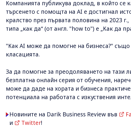
Компанията публикува доклад, в който се к
търсенето с помощта на AI е достигнал ис
кралство през първата половина на 2023 г.,
типа „как да“ (от англ. "how to") е „Как да пр
"Как AI може да помогне на бизнеса?" също 
класацията.
За да помогне за преодоляването на тази л
безплатна онлайн серия от обучения, нареч
може да даде на хората и бизнеса практиче
потенциала на работата с изкуствения инте
Новините на Darik Business Review във
F
и
Twitter
!