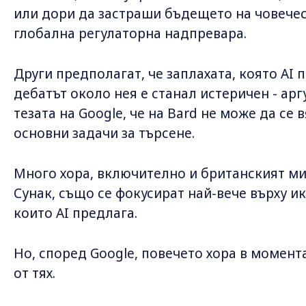
или дори да застраши бъдещето на човече
глобална регулаторна надпревара.
Други предполагат, че заплахата, която AI 
дебатът около нея е станал истеричен - ар
тезата на Google, че на Bard не може да се
основни задачи за търсене.
Много хора, включително и британският м
Сунак, също се фокусират най-вече върху 
които AI предлага.
Но, според Google, повечето хора в момента
от тях.