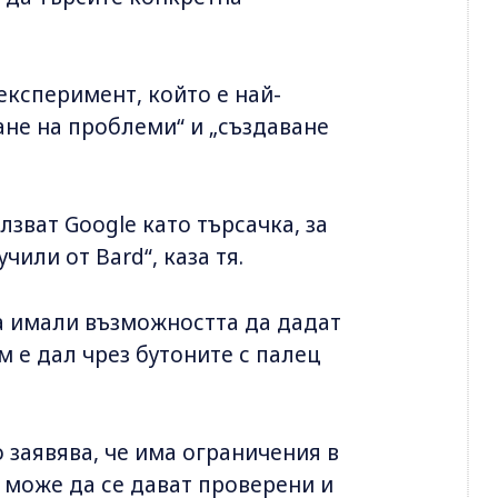
 експеримент, който е най-
не на проблеми“ и „създаване
зват Google като търсачка, за
или от Bard“, каза тя.
а имали възможността да дадат
м е дал чрез бутоните с палец
 заявява, че има ограничения в
 може да се дават проверени и