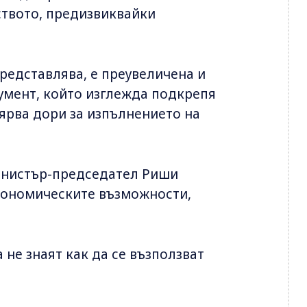
ството, предизвиквайки
представлява, е преувеличена и
гумент, който изглежда подкрепя
 вярва дори за изпълнението на
инистър-председател Риши
икономическите възможности,
 не знаят как да се възползват