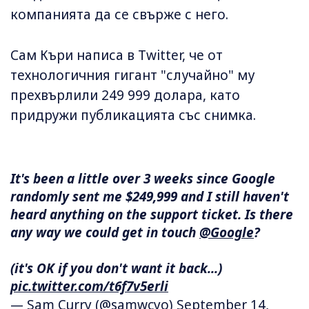
компанията да се свърже с него.
Сам Къри написа в Тwitter, че от
технологичния гигант "случайно" му
прехвърлили 249 999 долара, като
придружи публикацията със снимка.
It's been a little over 3 weeks since Google
randomly sent me $249,999 and I still haven't
heard anything on the support ticket. Is there
any way we could get in touch
@Google
?
(it's OK if you don't want it back...)
pic.twitter.com/t6f7v5erli
— Sam Curry (@samwcyo)
September 14,