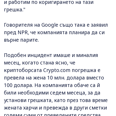
и работим по коригирането на тази
грешка."
Говорителя на Google също така е заявил
пред NPR, че компанията планира да си
върне парите.
Подобен инцидент имаше и миналия
месец, когато стана ясно, че
криптоборсата Crypto.com погрешка е
превела на жена 10 млн. долара вместо
100 долара. На компанията обаче са й
били необходими седем месеца, за да
установи грешката, като през това време
жената харчи и превежда в други сметки
големи суми от преведените средства.