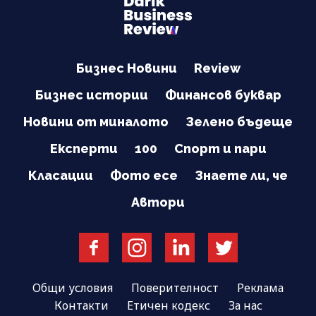
Бизнес Новини
Review
Бизнес истории
Финансов буквар
Новини от миналото
Зелено бъдеще
Експерти
100
Спорт и пари
Класации
Фото есе
Знаете ли, че
Автори
Общи условия
Поверителност
Реклама
Контакти
Етичен кодекс
За нас