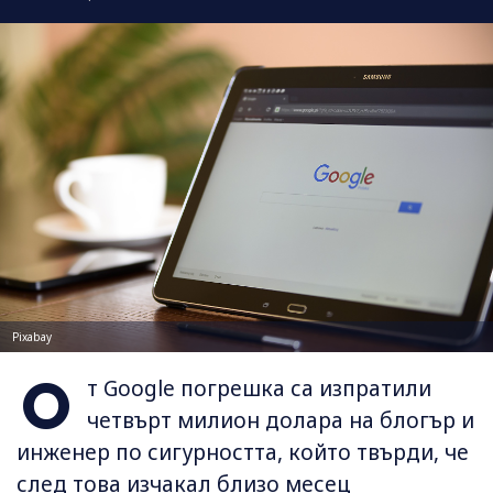
Pixabay
О
т Google погрешка са изпратили
четвърт милион долара на блогър и
инженер по сигурността, който твърди, че
след това изчакал близо месец