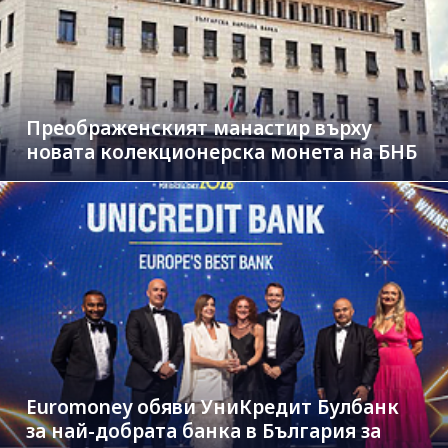
Преображенският манастир върху
новата колекционерска монета на БНБ
Euromoney обяви УниКредит Булбанк
за най-добрата банка в България за