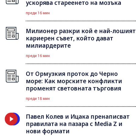
ускорява стареенето на мозъка
преди 16 мин
Милионер разкри кой е най-лошият
кариерен съвет, който дават
милиардерите
преди 16 мин
От Ормузкия проток до Черно
море: Как морските конфликти
променят световната търговия
преди 18 мин
Павел Колев и Ицака пренаписват
правилата на пазара с Media Z и
нови формати