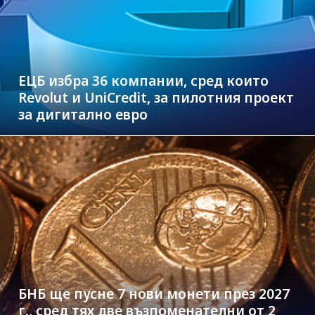
ЕЦБ избра 36 компании, сред които
Revolut и UniCredit, за пилотния проект
за дигитално евро
БНБ ще пусне 7 нови монети през 2027
г., сред тях две възпоменателни от 2