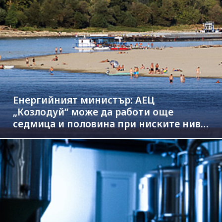
Енергийният министър: АЕЦ
„Козлодуй“ може да работи още
седмица и половина при ниските нива
на Дунав