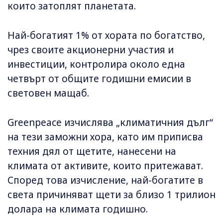
които затоплят планетата.
Най-богатият 1% от хората по богатство,
чрез своите акционерни участия и
инвестиции, контролира около една
четвърт от общите годишни емисии в
световен мащаб.
Greenpeace изчислява „климатичния дълг“
на тези заможни хора, като им приписва
техния дял от щетите, нанесени на
климата от активите, които притежават.
Според това изчисление, най-богатите в
света причиняват щети за близо 1 трилион
долара на климата годишно.