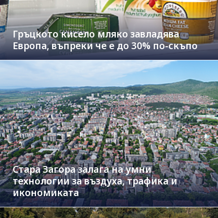
Гръцкото кисело мляко завладява
Европа, въпреки че е до 30% по-скъпо
Стара Загора залага на умни
технологии за въздуха, трафика и
икономиката