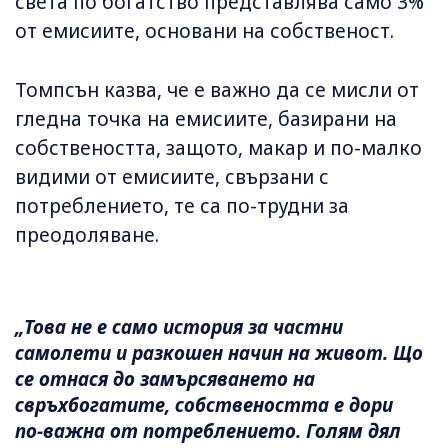
света по богатство представлява само 3%
от емисиите, основани на собственост.
Томпсън казва, че е важно да се мисли от
гледна точка на емисиите, базирани на
собствеността, защото, макар и по-малко
видими от емисиите, свързани с
потреблението, те са по-трудни за
преодоляване.
„Това не е само история за частни
самолети и разкошен начин на живот. Що
се отнася до замърсяването на
свръхбогатите, собствеността е дори
по-важна от потреблението. Голям дял