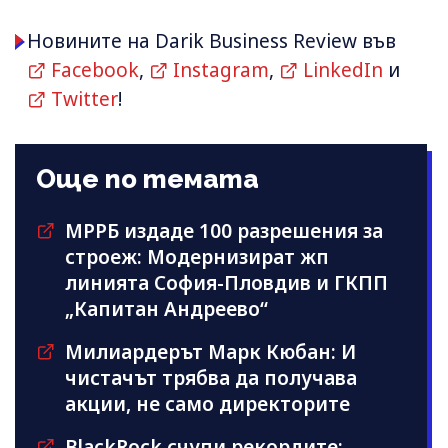
Новините на Darik Business Review във
Facebook
,
Instagram
,
LinkedIn
и
Twitter
!
Още по темата
МРРБ издаде 100 разрешения за
строеж: Модернизират жп
линията София-Пловдив и ГКПП
„Капитан Андреево“
Милиардерът Марк Кюбан: И
чистачът трябва да получава
акции, не само директорите
BlackRock счупи рекордите: