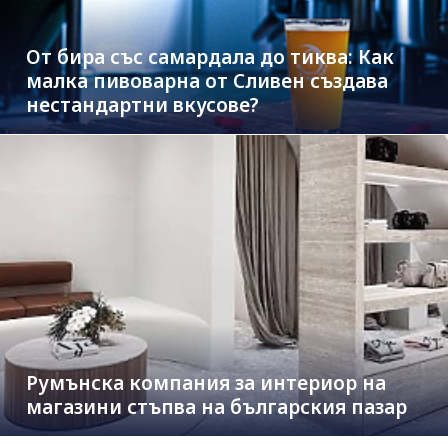
От бира със самардала до тиква: Как
малка пивоварна от Сливен създава
нестандартни вкусове?
Румънска компания за интериор на
магазини стъпва на българския пазар