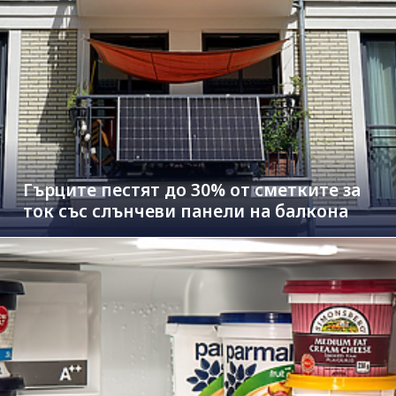
Гърците пестят до 30% от сметките за
ток със слънчеви панели на балкона