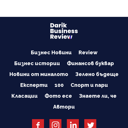
Бизнес Новини
Review
Бизнес истории
Финансов буквар
Новини от миналото
Зелено бъдеще
Експерти
100
Спорт и пари
Класации
Фото есе
Знаете ли, че
Автори