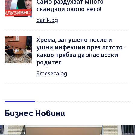
Само раздухват много
скандали около него!
darik.bg
Хрема, запушено носле и
ушни инфекции през лятотo -
какво трябва да знае всеки
родител
9meseca.bg
Бизнес Новини