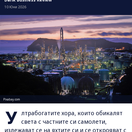
10 Юни 2026
Pixabay.com
У
лтрабогатите хора, които обикалят
света с частните си самолети,
излежават се на яхтите си и се открояват с