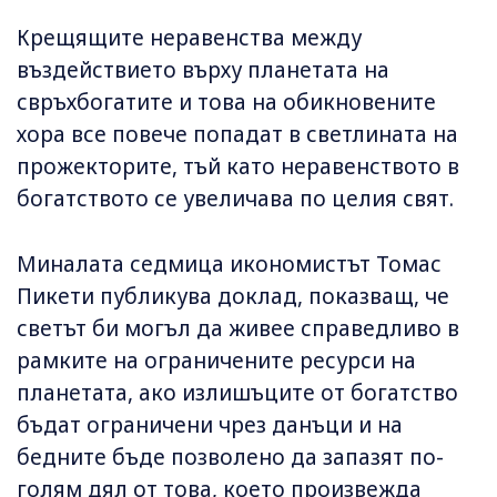
Крещящите неравенства между
въздействието върху планетата на
свръхбогатите и това на обикновените
хора все повече попадат в светлината на
прожекторите, тъй като неравенството в
богатството се увеличава по целия свят.
Миналата седмица икономистът Томас
Пикети публикува доклад, показващ, че
светът би могъл да живее справедливо в
рамките на ограничените ресурси на
планетата, ако излишъците от богатство
бъдат ограничени чрез данъци и на
бедните бъде позволено да запазят по-
голям дял от това, което произвежда