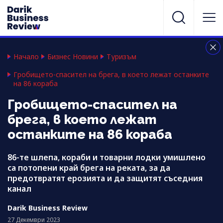
Начало
Бизнес Новини
Туризъм
Гробището-спасител на брега, в което лежат останките
на 86 кораба
Гробището-спасител на
брега, в което лежат
останките на 86 кораба
86-те шлепа, кораби и товарни лодки умишлено
са потопени край брега на реката, за да
предотвратят ерозията и да защитят съседния
канал
Darik Business Review
27 Декември 2023