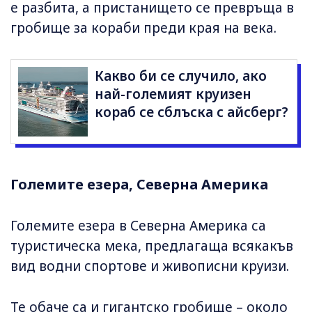
е разбита, а пристанището се превръща в
гробище за кораби преди края на века.
Какво би се случило, ако
най-големият круизен
кораб се сблъска с айсберг?
Големите езера, Северна Америка
Големите езера в Северна Америка са
туристическа мека, предлагаща всякакъв
вид водни спортове и живописни круизи.
Те обаче са и гигантско гробище – около