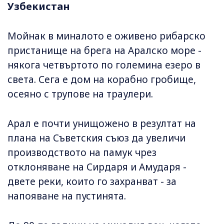
Узбекистан
Мойнак в миналото е оживено рибарско
пристанище на брега на Аралско море -
някога четвъртото по големина езеро в
света. Сега е дом на корабно гробище,
осеяно с трупове на траулери.
Арал е почти унищожено в резултат на
плана на Съветския съюз да увеличи
производството на памук чрез
отклоняване на Сирдаря и Амударя -
двете реки, които го захранват - за
напояване на пустинята.