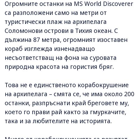
Огромните останки на MS World Discoverer
са разположени само на метри от
туристически плаж на архипелага
Соломонови острови в Тихия океан. С
дължина 87 метра, огромният изоставен
кораб изглежда изненадващо
несъответстващ на фона на суровата
природна красота на гористия бряг.
Това не е единственото корабокрушение
на архипелага – смята се, че има около 200
останки, разпръснати край бреговете му,
което го прави рай както за гмуркачите,
така и за любителите на историята.