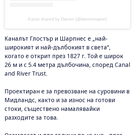
A post shared by Darren (@darrennapier)
Каналът Глостър и Шарпнес е „най-
широкият и най-дълбокият в света“,
когато е открит през 1827 г. Той е широк
26 м и с 5.4 метра дълбочина, според Canal
and River Trust.
Проектиран е за превозване на суровини в
Мидландс, както и за износ на готови
стоки, съществено намалявайки
разходите за това.