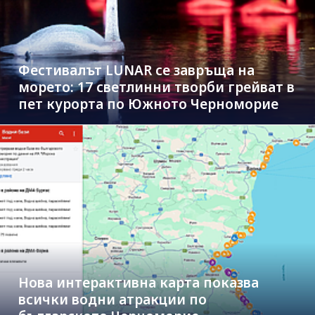
Фестивалът LUNAR се завръща на
морето: 17 светлинни творби грейват в
пет курорта по Южното Черноморие
Нова интерактивна карта показва
всички водни атракции по