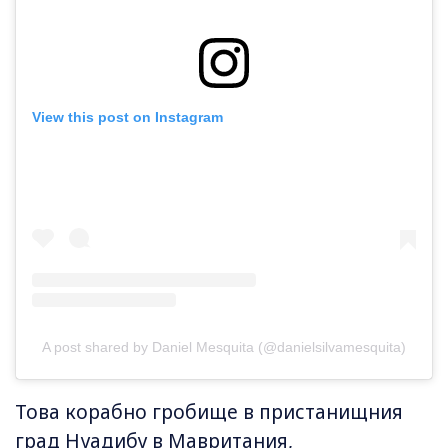
View this post on Instagram
A post shared by Daniel Mesquita (@danielsilvamesquita)
Това корабно гробище в пристанищния
град Нуадибу в Мавритания,