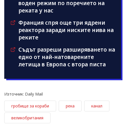
воден режим по поречието на
реката у нас
Франция спря още три ядрени
реактора заради ниските нива на
реките
Съдът разреши разширяването на
едно от най-натоварените
летища в Европа с втора писта
Източник: Daily Mail
гробище за кораби
река
канал
великобритания