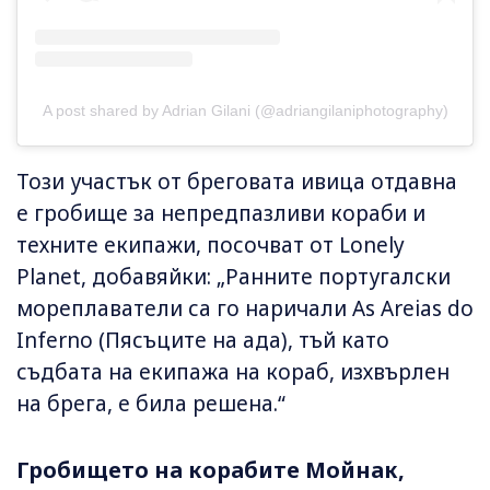
A post shared by Adrian Gilani (@adriangilaniphotography)
Този участък от бреговата ивица отдавна
е гробище за непредпазливи кораби и
техните екипажи, посочват от Lonely
Planet, добавяйки: „Ранните португалски
мореплаватели са го наричали As Areias do
Inferno (Пясъците на ада), тъй като
съдбата на екипажа на кораб, изхвърлен
на брега, е била решена.“
Гробището на корабите Мойнак,