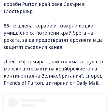
кораби Purton край река Севърн в
Глостършър.
86-те шлепа, кораби и товарни лодки
умишлено са потопени край брега на
реката, за да предотвратят ерозията и да
защитят съседния канал.
Днес те формират „най-голямата група от
морски артефакти на крайбрежието на
континентална Великобритания“, според
Friends of Purton, цитирани от Daily Mail.