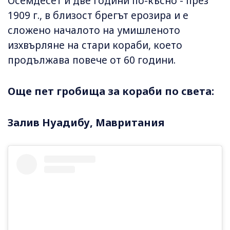
Осемдесет и две години по-късно - през
1909 г., в близост брегът ерозира и е
сложено началото на умишленото
изхвърляне на стари кораби, което
продължава повече от 60 години.
Още пет гробища за кораби по света:
Залив Нуадибу, Мавритания