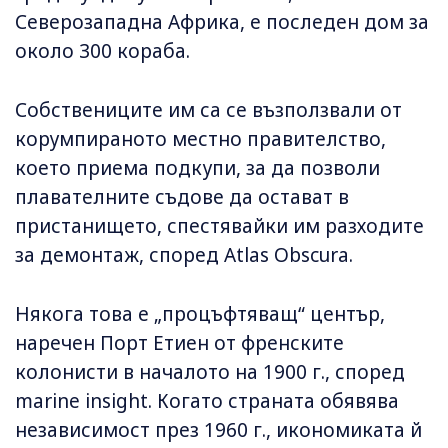
Северозападна Африка, е последен дом за
около 300 кораба.
Собствениците им са се възползвали от
корумпираното местно правителство,
което приема подкупи, за да позволи
плавателните съдове да остават в
пристанището, спестявайки им разходите
за демонтаж, според Atlas Obscura.
Някога това е „процъфтяващ“ център,
наречен Порт Етиен от френските
колонисти в началото на 1900 г., според
marine insight. Когато страната обявява
независимост през 1960 г., икономиката й