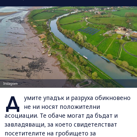
Instagram
Д
умите упадък и разруха обикновено
не ни носят положителни
асоциации. Те обаче могат да бъдат и
завладяващи, за което свидетелстват
посетителите на гробището за