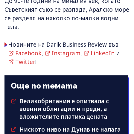
До 90-те години на миналия век, когато
Съветският съюз се разпада, Аралско море
се разделя на няколко по-малки водни
тела.
Новините на Darik Business Review във
Facebook
,
Instagram
,
LinkedIn
и
Twitter
!
Още по темата
Великобритания е опитвала с
военни облигации и преди, а
вложителите платиха цената
Ниското ниво на Дунав не налага