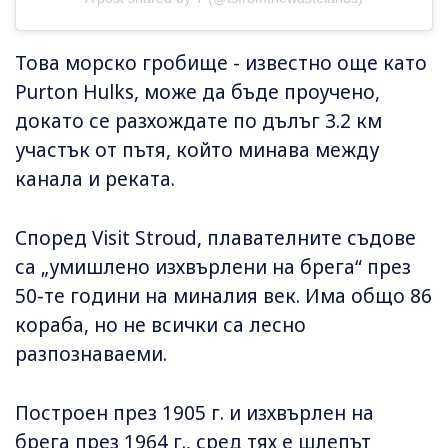
Това морско гробище - известно още като
Purton Hulks, може да бъде проучено,
докато се разхождате по дълъг 3.2 км
участък от пътя, който минава между
канала и реката.
Според Visit Stroud, плавателните съдове
са „умишлено изхвърлени на брега“ през
50-те години на миналия век. Има общо 86
кораба, но не всички са лесно
разпознаваеми.
Построен през 1905 г. и изхвърлен на
брега през 1964 г., сред тях е шлепът