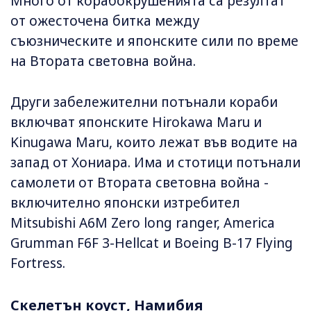
Много от корабокрушенията са резултат
от ожесточена битка между
съюзническите и японските сили по време
на Втората световна война.
Други забележителни потънали кораби
включват японските Hirokawa Maru и
Kinugawa Maru, които лежат във водите на
запад от Хониара. Има и стотици потънали
самолети от Втората световна война -
включително японски изтребител
Mitsubishi A6M Zero long ranger, America
Grumman F6F 3-Hellcat и Boeing B-17 Flying
Fortress.
Скелетън коуст, Намибия