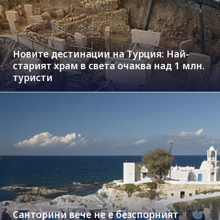
Новите дестинации на Турция: Най-
старият храм в света очаква над 1 млн.
туристи
Санторини вече не е безспорният