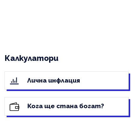
Калкулатори
Лична инфлация
Кога ще стана богат?