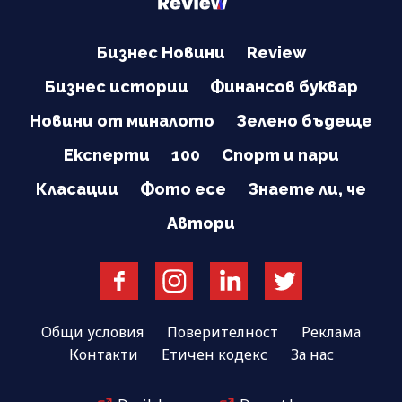
Бизнес Новини
Review
Бизнес истории
Финансов буквар
Новини от миналото
Зелено бъдеще
Експерти
100
Спорт и пари
Класации
Фото есе
Знаете ли, че
Автори
Общи условия
Поверителност
Реклама
Контакти
Етичен кодекс
За нас