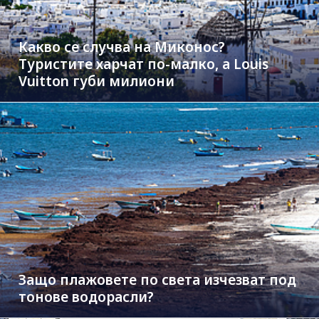
Какво се случва на Миконос?
Туристите харчат по-малко, а Louis
Vuitton губи милиони
Защо плажовете по света изчезват под
тонове водорасли?