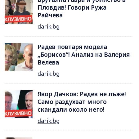
Пловдив! Говори Ружа
Райчева
darik.bg
Радев повтаря модела
„Борисов“! Анализ на Валерия
Велева
darik.bg
Явор Дачков: Радев не лъже!
Само раздухват много
скандали около него!
darik.bg