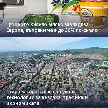
Гръцкото кисело мляко завладява
Европа, въпреки че е до 30% по-скъпо
Стара Загора залага на умни
технологии за въздуха, трафика и
икономиката