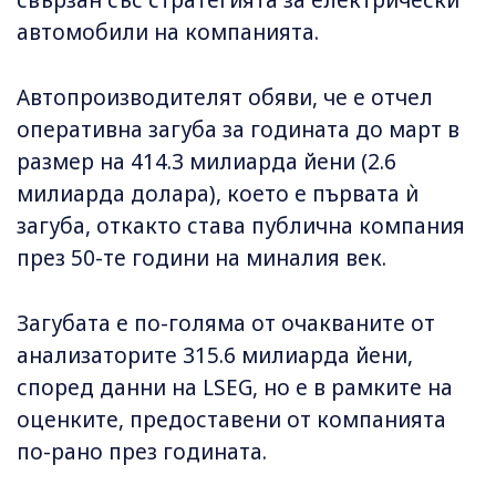
свързан със стратегията за електрически
автомобили на компанията.
Автопроизводителят обяви, че е отчел
оперативна загуба за годината до март в
размер на 414.3 милиарда йени (2.6
милиарда долара), което е първата ѝ
загуба, откакто става публична компания
през 50-те години на миналия век.
Загубата е по-голяма от очакваните от
анализаторите 315.6 милиарда йени,
според данни на LSEG, но е в рамките на
оценките, предоставени от компанията
по-рано през годината.