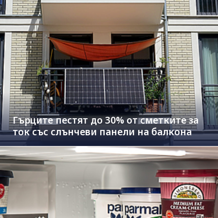
Гърците пестят до 30% от сметките за
ток със слънчеви панели на балкона