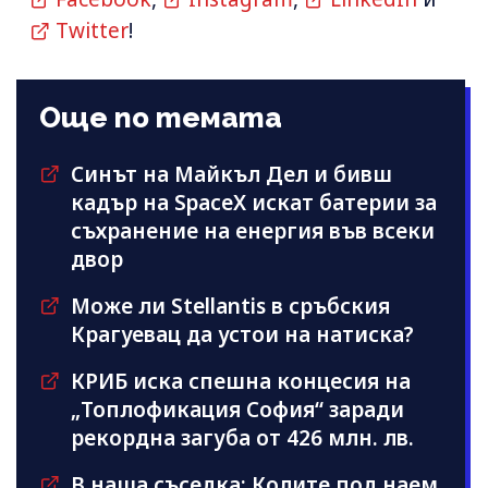
Twitter
!
Още по темата
Синът на Майкъл Дeл и бивш
кадър на SpaceX искат батерии за
съхранение на енергия във всеки
двор
Може ли Stellantis в сръбския
Крагуевац да устои на натиска?
КРИБ иска спешна концесия на
„Топлофикация София“ заради
рекордна загуба от 426 млн. лв.
В наша съседка: Колите под наем