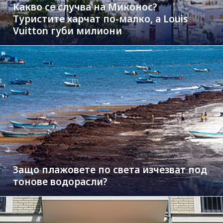
Какво се случва на Миконос?
Туристите харчат по-малко, а Louis
Vuitton губи милиони
Защо плажовете по света изчезват под
тонове водорасли?