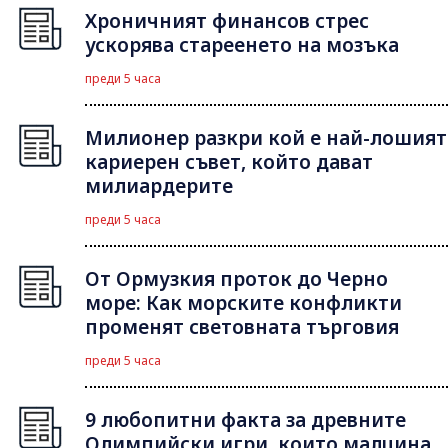
Хроничният финансов стрес
ускорява стареенето на мозъка
преди 5 часа
Милионер разкри кой е най-лошият
кариерен съвет, който дават
милиардерите
преди 5 часа
От Ормузкия проток до Черно
море: Как морските конфликти
променят световната търговия
преди 5 часа
9 любопитни факта за древните
Олимпийски игри, които малцина