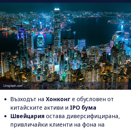
Unsplash.com
Възходът на
Хонконг
е обусловен от
китайските активи и
IPO бума
Швейцария
остава диверсифицирана,
привличайки клиенти на фона на