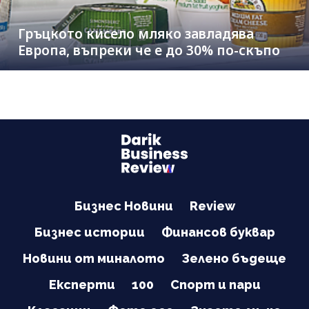
Гръцкото кисело мляко завладява
Европа, въпреки че е до 30% по-скъпо
Бизнес Новини
Review
Бизнес истории
Финансов буквар
Новини от миналото
Зелено бъдеще
Експерти
100
Спорт и пари