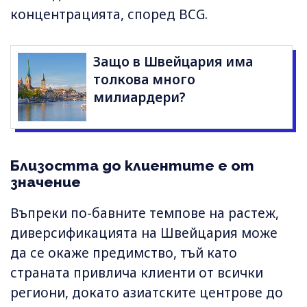
концентрацията, според BCG.
Защо в Швейцария има
толкова много
милиардери?
Близостта до клиентите е от
значение
Въпреки по-бавните темпове на растеж,
диверсификацията на Швейцария може
да се окаже предимство, тъй като
страната привлича клиенти от всички
региони, докато азиатските центрове до