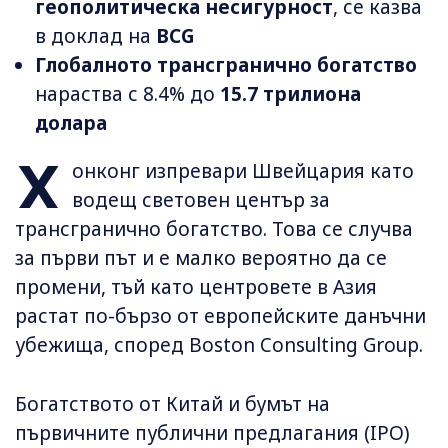
геополитическа несигурност
, се казва
в доклад на
BCG
Глобалното трансгранично богатство
нараства с 8.4% до
15.7 трилиона
долара
Х
онконг изпревари Швейцария като
водещ световен център за
трансгранично богатство. Това се случва
за първи път и е малко вероятно да се
промени, тъй като центровете в Азия
растат по-бързо от европейските данъчни
убежища, според Boston Consulting Group.
Богатството от Китай и бумът на
първичните публични предлагания (IPO)