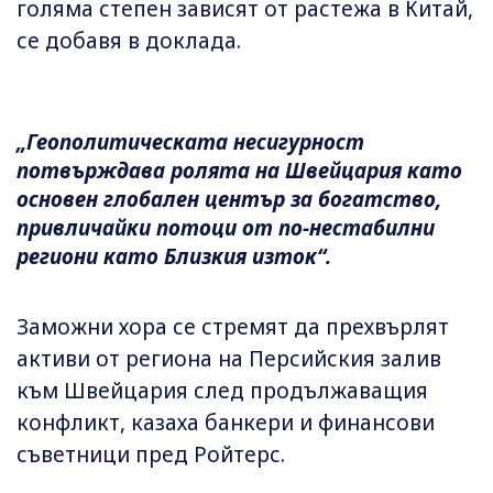
голяма степен зависят от растежа в Китай,
се добавя в доклада.
„Геополитическата несигурност
потвърждава ролята на Швейцария като
основен глобален център за богатство,
привличайки потоци от по-нестабилни
региони като Близкия изток“.
Заможни хора се стремят да прехвърлят
активи от региона на Персийския залив
към Швейцария след продължаващия
конфликт, казаха банкери и финансови
съветници пред Ройтерс.