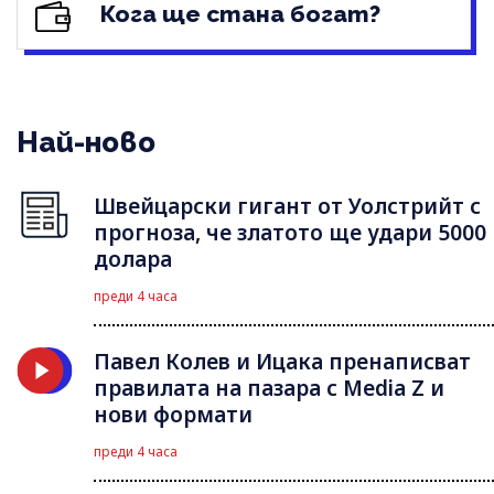
Кога ще стана богат?
Най-ново
Швейцарски гигант от Уолстрийт с
прогноза, че златото ще удари 5000
долара
преди 4 часа
Павел Колев и Ицака пренаписват
правилата на пазара с Media Z и
нови формати
преди 4 часа