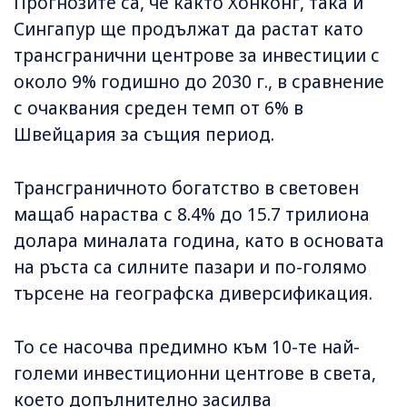
Прогнозите са, че както Хонконг, така и
Сингапур ще продължат да растат като
трансгранични центрове за инвестиции с
около 9% годишно до 2030 г., в сравнение
с очаквания среден темп от 6% в
Швейцария за същия период.
Трансграничното богатство в световен
мащаб нараства с 8.4% до 15.7 трилиона
долара миналата година, като в основата
на ръста са силните пазари и по-голямо
търсене на географска диверсификация.
То се насочва предимно към 10-те най-
големи инвестиционни центrове в света,
което допълнително засилва