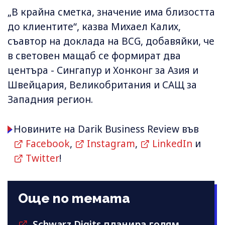
„В крайна сметка, значение има близостта
до клиентите“, казва Михаел Калих,
съавтор на доклада на BCG, добавяйки, че
в световен мащаб се формират два
центъра - Сингапур и Хонконг за Азия и
Швейцария, Великобритания и САЩ за
Западния регион.
Новините на Darik Business Review във
Facebook
,
Instagram
,
LinkedIn
и
Twitter
!
Още по темата
Schwarz Digits планира голям