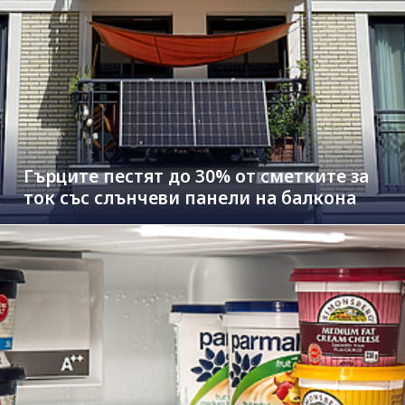
Гърците пестят до 30% от сметките за
ток със слънчеви панели на балкона