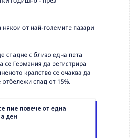
тки годишно - през
в някои от най-големите пазари
е спадне с близо една пета
ква се Германия да регистрира
иненото кралство се очаква да
е отбележи спад от 15%.
се пие повече от една
на ден