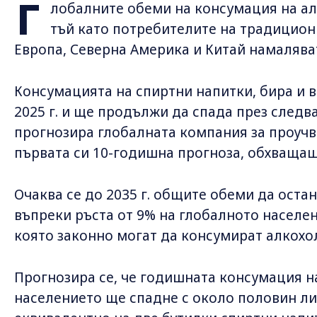
Г
лобалните обеми на консумация на алк
тъй като потребителите на традицион
Европа, Северна Америка и Китай намалява
Консумацията на спиртни напитки, бира и в
2025 г. и ще продължи да спада през следва
прогнозира глобалната компания за проучва
първата си 10-годишна прогноза, обхващащ
Очаква се до 2035 г. общите обеми да остана
въпреки ръста от 9% на глобалното населен
която законно могат да консумират алкохо
Прогнозира се, че годишната консумация на
населението ще спадне с около половин ли