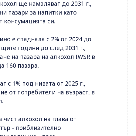
охол ще намаляват до 2031 г.,
ни пазари за напитки като
т консумацията си.
ино е спаднала с 2% от 2024 до
щите години до след 2031 г.,
не на пазара на алкохол IWSR в
а 160 пазара.
т с 1% под нивата от 2025 г.,
ие от потребители на възраст, в
л.
 чист алкохол на глава от
тър - приблизително