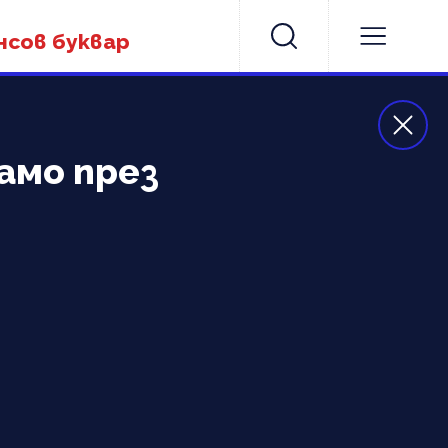
нсов буквар
амо през