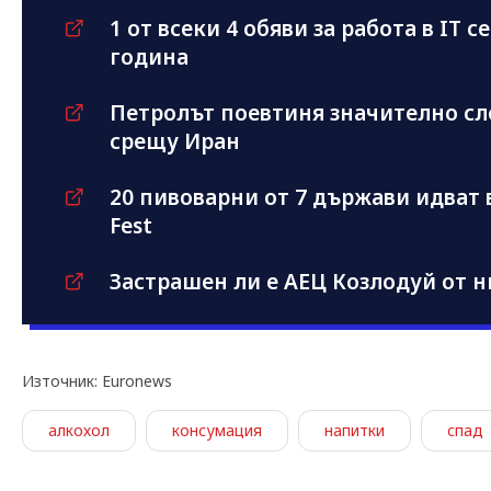
1 от всеки 4 обяви за работа в IT с
година
Петролът поевтиня значително сл
срещу Иран
20 пивоварни от 7 държави идват в
Fest
Застрашен ли е АЕЦ Козлодуй от н
Източник: Euronews
алкохол
консумация
напитки
спад