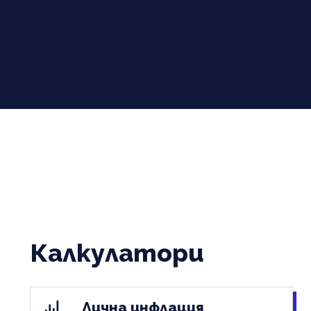
Калкулатори
Лична инфлация