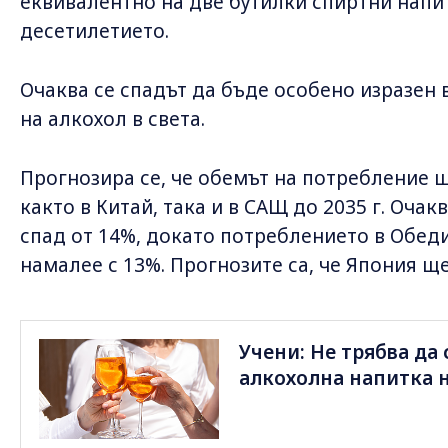
еквивалентно на две бутилки спиртни напи
десетилетието.
Очаква се спадът да бъде особено изразен 
на алкохол в света.
Прогнозира се, че обемът на потребление щ
както в Китай, така и в САЩ до 2035 г. Оча
спад от 14%, докато потреблението в Обед
намалее с 13%. Прогнозите са, че Япония щ
Учени: Не трябва да 
алкохолна напитка 