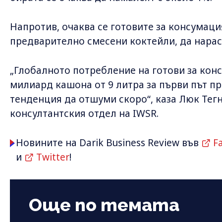
Напротив, очаква се готовите за консумаци
предварително смесени коктейли, да нарас
„Глобалното потребление на готови за кон
милиард кашона от 9 литра за първи път пре
тенденция да отшуми скоро“, каза Люк Тег
консултантския отдел на IWSR.
Новините на Darik Business Review във
F
и
Twitter
!
Още по темата