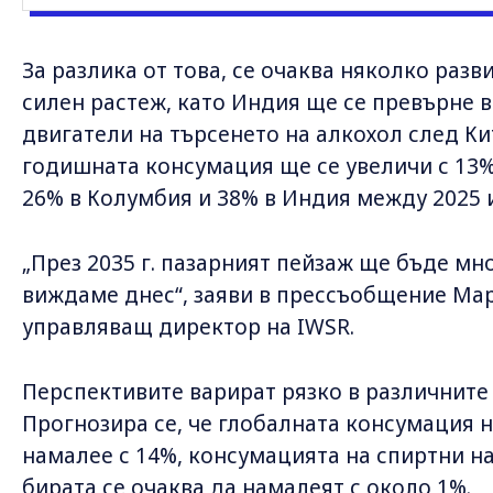
За разлика от това, се очаква няколко раз
силен растеж, като Индия ще се превърне в
двигатели на търсенето на алкохол след Кит
годишната консумация ще се увеличи с 13%
26% в Колумбия и 38% в Индия между 2025 и
„През 2035 г. пазарният пейзаж ще бъде мно
виждаме днес“, заяви в прессъобщение Мар
управляващ директор на IWSR.
Перспективите варират рязко в различните
Прогнозира се, че глобалната консумация на 
намалее с 14%, консумацията на спиртни на
бирата се очаква да намалеят с около 1%.