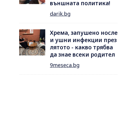
външната политика!
darik.bg
Хрема, запушено носле
и ушни инфекции през
лятотo - какво трябва
да знае всеки родител
9meseca.bg