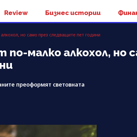
Review
Бизнес истории
Фина
алкохол, но само през следващите пет години
по-малко алкохол, но с
ни
ланите преоформят световната