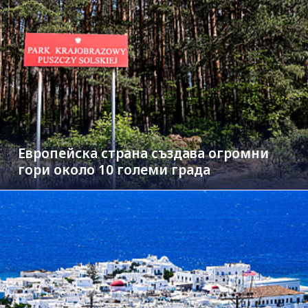
Европейска страна създава огромни
гори около 10 големи града