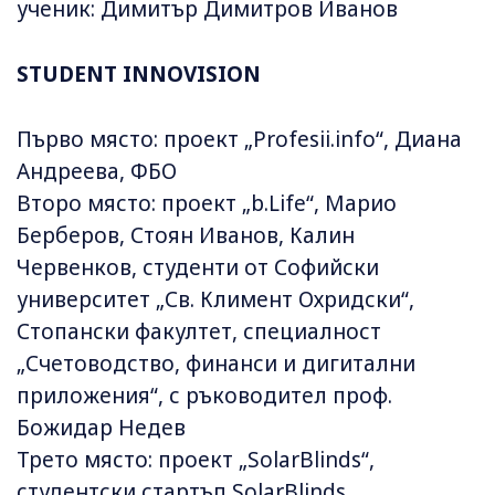
ученик: Димитър Димитров Иванов
STUDENT INNOVISION
Първо място: проект „Profesii.info“, Диана
Андреева, ФБО
Второ място: проект „b.Life“, Марио
Берберов, Стоян Иванов, Калин
Червенков, студенти от Софийски
университет „Св. Климент Охридски“,
Стопански факултет, специалност
„Счетоводство, финанси и дигитални
приложения“, с ръководител проф.
Божидар Недев
Трето място: проект „SolarBlinds“,
студентски стартъп SolarBlinds