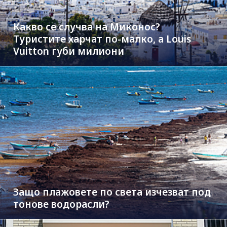
Какво се случва на Миконос?
Туристите харчат по-малко, а Louis
Vuitton губи милиони
Защо плажовете по света изчезват под
тонове водорасли?