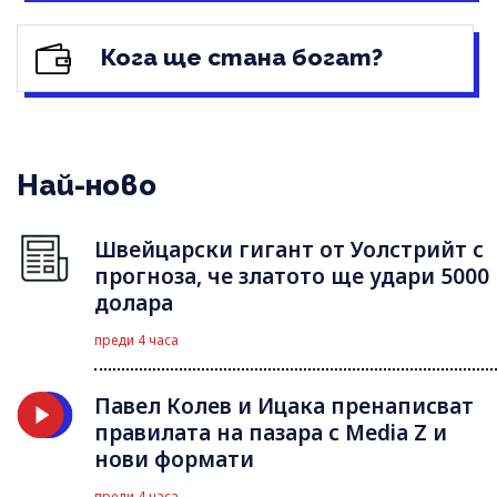
Кога ще стана богат?
Най-ново
Швейцарски гигант от Уолстрийт с
прогноза, че златото ще удари 5000
долара
преди 4 часа
Павел Колев и Ицака пренаписват
правилата на пазара с Media Z и
нови формати
преди 4 часа