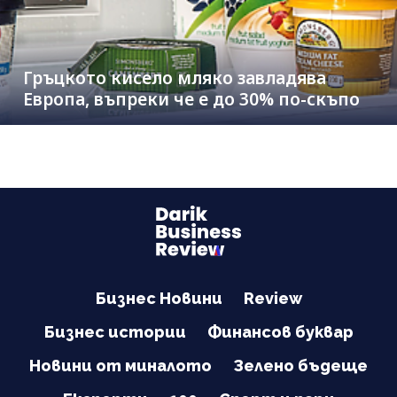
Гръцкото кисело мляко завладява
Европа, въпреки че е до 30% по-скъпо
Бизнес Новини
Review
Бизнес истории
Финансов буквар
Новини от миналото
Зелено бъдеще