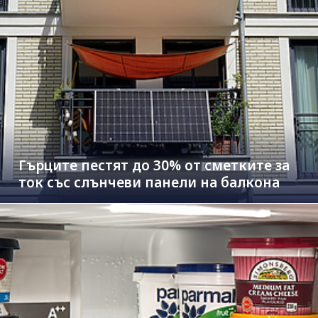
Гърците пестят до 30% от сметките за
ток със слънчеви панели на балкона