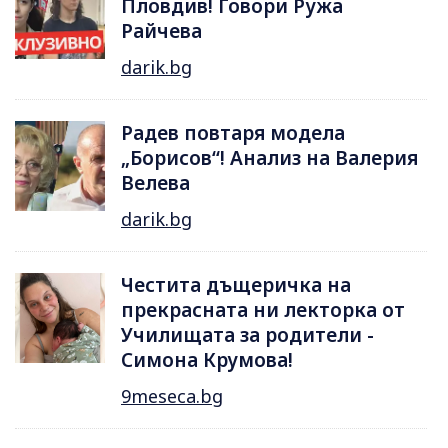
Пловдив! Говори Ружа
Райчева
darik.bg
Радев повтаря модела
„Борисов“! Анализ на Валерия
Велева
darik.bg
Честита дъщеричка на
прекрасната ни лекторка от
Училищата за родители -
Симона Крумова!
9meseca.bg