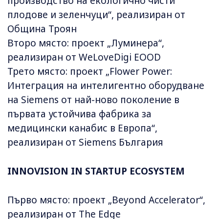
производство на екологично чисти
плодове и зеленчуци“, реализиран от
Община Троян
Второ място: проект „Луминера“,
реализиран от WeLoveDigi EOOD
Трето място: проект „Flower Power:
Интеграция на интелигентно оборудване
на Siemens от най-ново поколение в
първата устойчива фабрика за
медицински канабис в Европа“,
реализиран от Siemens България
INNOVISION IN STARTUP ECOSYSTEM
Първо място: проект „Beyond Accelerator“,
реализиран от The Edge