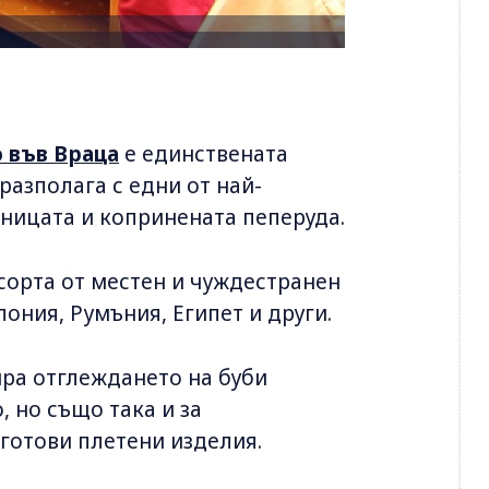
 във Враца
е единствената
разполага с едни от най-
рницата и копринената пеперуда.
сорта от местен и чуждестранен
ония, Румъния, Египет и други.
ира отглеждането на буби
 но също така и за
 готови плетени изделия.