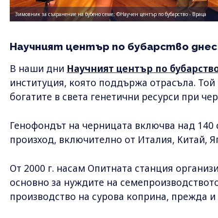
Зимовник за съхранение на бубено семе; ©Научен център по бубарство - Враца
Научният център по бубарство днес
В наши дни
Научният център по бубарство
институция, която поддържа отрасъла. Той 
богатите в света генетични ресурси при че
Генофондът на черницата включва над 140 
произход, включително от Италия, Китай, Яп
От 2000 г. насам Опитната станция организ
основно за нуждите на семепроизводството,
производство на сурова коприна, прежда и