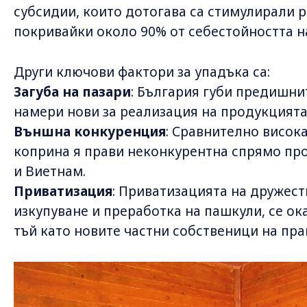
субсидии, които дотогава са стимулирали р
покривайки около 90% от себестойността н
Други ключови фактори за упадъка са:
Загуба на пазари
: България губи предишнит
намери нови за реализация на продукцията
Външна конкуренция
: Сравнително висок
коприна я прави неконкурентна спрямо про
и Виетнам.
Приватизация
: Приватизацията на дружест
изкупуване и преработка на пашкули, се ок
тъй като новите частни собственици на пра