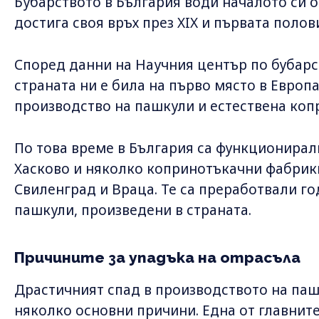
Бубарството в България води началото си 
достига своя връх през XIX и първата полови
Според данни на Научния център по бубарст
страната ни е била на първо място в Европа
производство на пашкули и естествена коп
По това време в България са функционирал
Хасково и няколко копринотъкачни фабрики 
Свиленград и Враца. Те са преработвали го
пашкули, произведени в страната.
Причините за упадъка на отрасъла
Драстичният спад в производството на пашк
няколко основни причини. Една от главнит