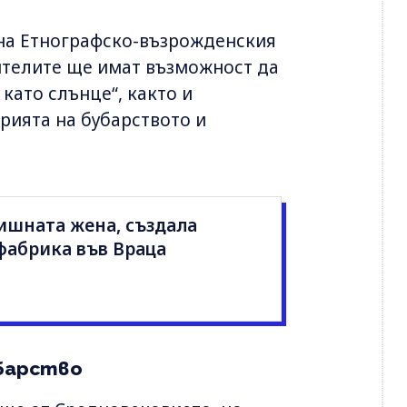
а на Етнографско-възрожденския
ителите ще имат възможност да
като слънце“, както и
рията на бубарството и
ишната жена, създала
фабрика във Враца
убарство