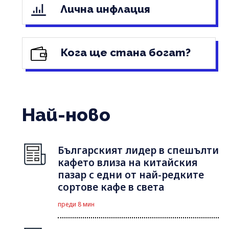
Лична инфлация
Кога ще стана богат?
Най-ново
Българският лидер в спешълти
кафето влиза на китайския
пазар с едни от най-редките
сортове кафе в света
преди 8 мин