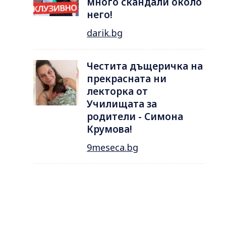
много скандали около
него!
darik.bg
Честита дъщеричка на
прекрасната ни
лекторка от
Училищата за
родители - Симона
Крумова!
9meseca.bg