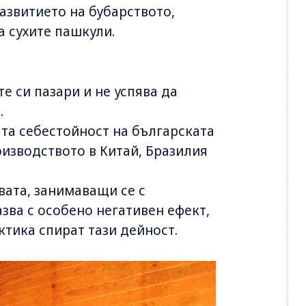
азвитието на бубарството,
а сухите пашкули.
е си пазари и не успява да
.
ата себестойност на българската
изводството в Китай, Бразилия
вата, занимаващи се с
азва с особено негативен ефект,
ктика спират тази дейност.