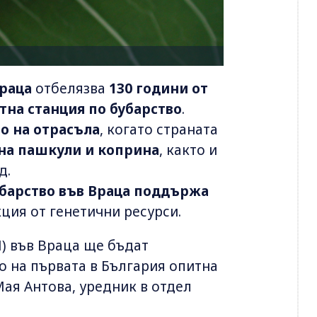
раца
отбелязва
130 години от
тна станция по бубарство
.
о на отрасъла
, когато страната
 на пашкули и коприна
, както и
д.
барство във Враца
поддържа
кция от генетични ресурси.
) във Враца ще бъдат
о на първата в България опитна
Мая Антова, уредник в отдел