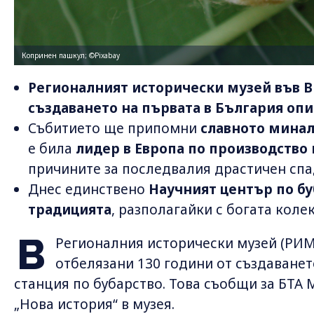
Копринен пашкул; ©Pixabay
Регионалният исторически музей във В
създаването на първата в България опи
Събитието ще припомни
славното минал
е била
лидер в Европа по производство
причините за последвалия драстичен спа
Днес единствено
Научният център по бу
традицията
, разполагайки с богата коле
В
Регионалния исторически музей (РИМ
отбелязани 130 години от създаванет
станция по бубарство. Това съобщи за БТА 
„Нова история“ в музея.