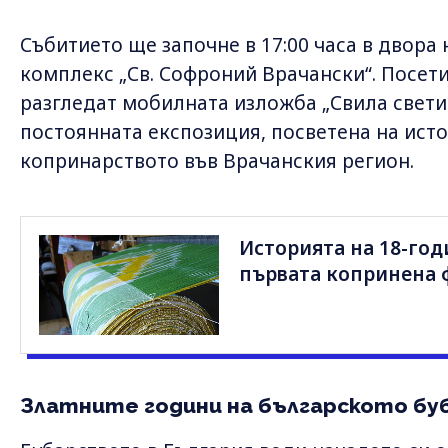
Събитието ще започне в 17:00 часа в двор
комплекс „Св. Софроний Врачански“. Посет
разгледат мобилната изложба „Свила свети 
постоянната експозиция, посветена на исто
копринарството във Врачанския регион.
Историята на 18-год
първата копринена 
Златните години на българското б