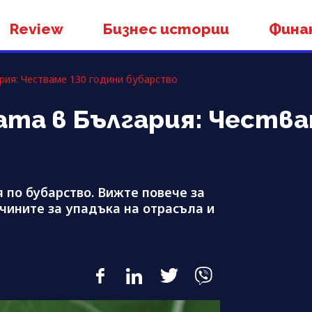
Review
Бизнес истории
Фина
рия: Честваме 130 години бубарство
та в България: Чества
я по бубарство. Вижте повече за
чините за упадъка на отрасъла и