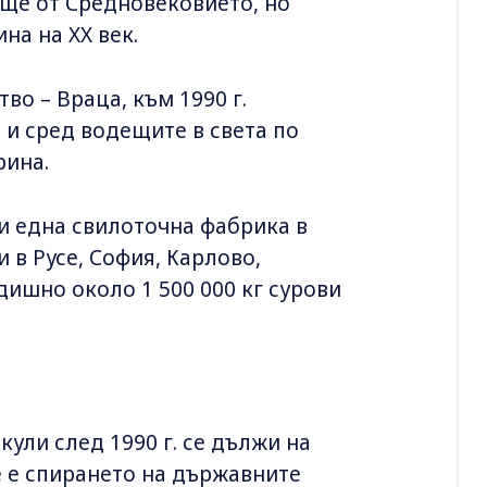
още от Средновековието, но
на на XX век.
во – Враца, към 1990 г.
 и сред водещите в света по
рина.
и една свилоточна фабрика в
в Русе, София, Карлово,
дишно около 1 500 000 кг сурови
ули след 1990 г. се дължи на
е е спирането на държавните