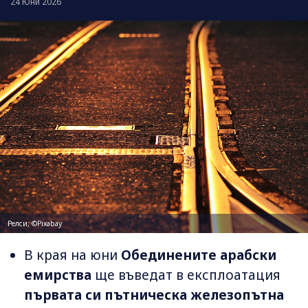
24 Юни 2026
Релси; ©Pixabay
В края на юни
Обединените арабски
емирства
ще въведат в експлоатация
първата си пътническа железопътна