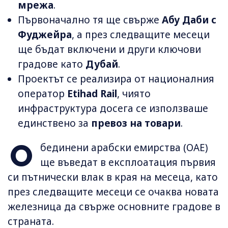
мрежа
.
Първоначално тя ще свърже
Абу Даби с
Фуджейра
, а през следващите месеци
ще бъдат включени и други ключови
градове като
Дубай
.
Проектът се реализира от националния
оператор
Etihad Rail
, чиято
инфраструктура досега се използваше
единствено за
превоз на товари
.
О
бединени арабски емирства (ОАЕ)
ще въведат в експлоатация първия
си пътнически влак в края на месеца, като
през следващите месеци се очаква новата
железница да свърже основните градове в
страната.