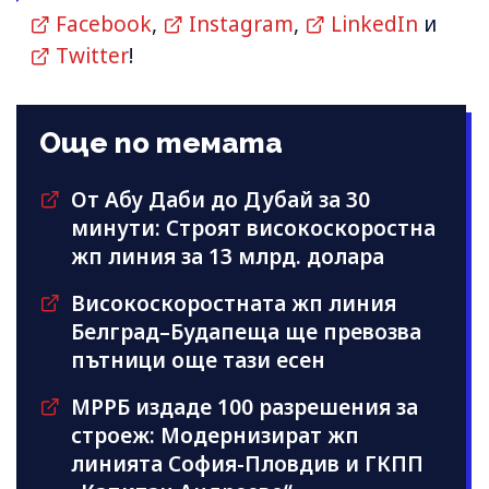
Facebook
,
Instagram
,
LinkedIn
и
Twitter
!
Още по темата
От Абу Даби до Дубай за 30
минути: Строят високоскоростна
жп линия за 13 млрд. долара
Високоскоростната жп линия
Белград–Будапеща ще превозва
пътници още тази есен
МРРБ издаде 100 разрешения за
строеж: Модернизират жп
линията София-Пловдив и ГКПП