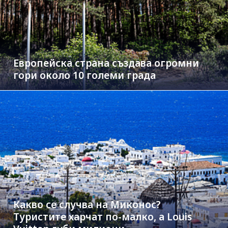
Европейска страна създава огромни
гори около 10 големи града
Какво се случва на Миконос?
Туристите харчат по-малко, а Louis