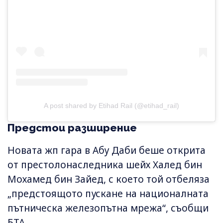
A post shared by Etihad Rail (@etihad_rail)
Предстои разширение
Новата жп гара в Абу Даби беше открита
от престолонаследника шейх Халед бин
Мохамед бин Зайед, с което той отбеляза
„предстоящото пускане на националната
пътническа железопътна мрежа“, съобщи
БТА.