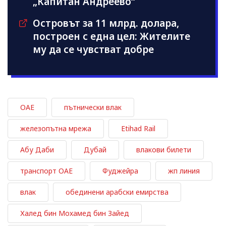
„Капитан Андреево“
Островът за 11 млрд. долара,
построен с една цел: Жителите
му да се чувстват добре
ОАЕ
пътнически влак
железопътна мрежа
Etihad Rail
Абу Даби
Дубай
влакови билети
транспорт ОАЕ
Фуджейра
жп линия
влак
обединени арабски емирства
Халед бин Мохамед бин Зайед