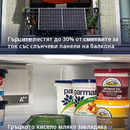
Гърците пестят до 30% от сметките за
ток със слънчеви панели на балкона
Гръцкото кисело мляко завладява