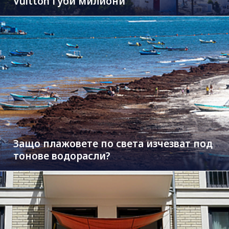
Vuitton губи милиони
Защо плажовете по света изчезват под
тонове водорасли?