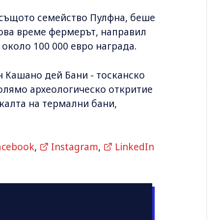
 същото семейство Пулфна, беше
 това време фермерът, направил
 около 100 000 евро награда.
н Кашано дей Бани - тосканско
 голямо археологическо откритие
калта на термални бани,
acebook
,
Instagram
,
LinkedIn