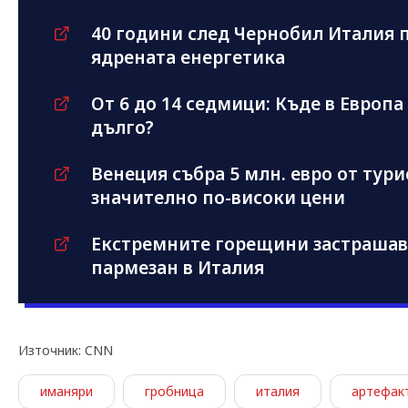
40 години след Чернобил Италия 
ядрената енергетика
От 6 до 14 седмици: Къде в Европ
дълго?
Венеция събра 5 млн. евро от тури
значително по-високи цени
Екстремните горещини застрашав
пармезан в Италия
Източник: CNN
иманяри
гробница
италия
артефак