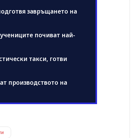
подготвя завръщането на
а учениците почиват най-
стически такси, готви
ат производството на
ти