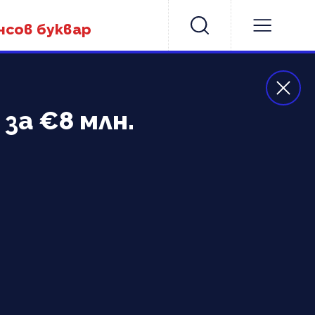
нсов буквар
за €8 млн.