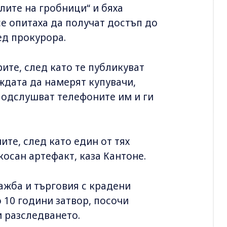
лите на гробници“ и бяха
се опитаха да получат достъп до
ед прокурора.
ите, след като те публикуват
ждата да намерят купувачи,
 подслушват телефоните им и ги
те, след като един от тях
косан артефакт, каза Кантоне.
ажба и търговия с крадени
 10 години затвор, посочи
 разследването.