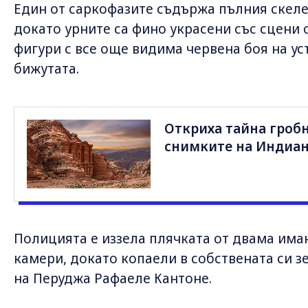
Един от саркофазите съдържа пълния скелет
докато урните са фино украсени със сцени 
фигури с все още видима червена боя на ус
бижутата.
Откриха тайна гроб
снимките на Индиан
Полицията е иззела плячката от двама има
камери, докато копаели в собствената си 
на Перуджа Рафаеле Кантоне.