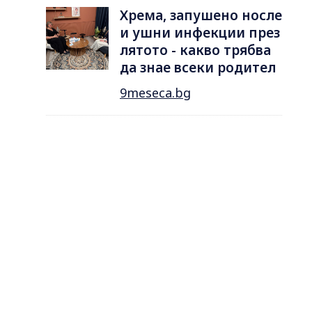
Хрема, запушено носле
и ушни инфекции през
лятотo - какво трябва
да знае всеки родител
9meseca.bg