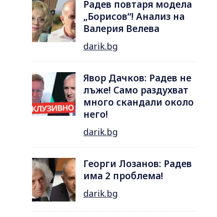
Радев повтаря модела
„Борисов“! Анализ на
Валерия Велева
darik.bg
Явор Дачков: Радев не
лъже! Само раздухват
много скандали около
него!
darik.bg
Георги Лозанов: Радев
има 2 проблема!
darik.bg