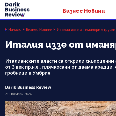
Бизнес Новини
Начало
Бизнес Новини
Италия иззе от иманяри етруски 
Италия иззе от иманя
Италианските власти са открили скъпоценни 
от 3 век пр.н.е., плячкосани от двама крадци
гробници в Умбрия
Darik Business Review
21 Ноември 2024