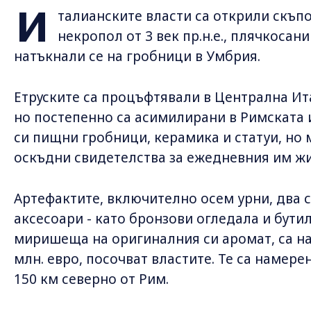
И
талианските власти са открили скъп
некропол от 3 век пр.н.е., плячкосан
натъкнали се на гробници в Умбрия.
Етруските са процъфтявали в Централна Ит
но постепенно са асимилирани в Римската и
си пищни гробници, керамика и статуи, но
оскъдни свидетелства за ежедневния им жи
Артефактите, включително осем урни, два 
аксесоари - като бронзови огледала и бути
миришеща на оригиналния си аромат, са на
млн. евро, посочват властите. Те са намерени
150 км северно от Рим.