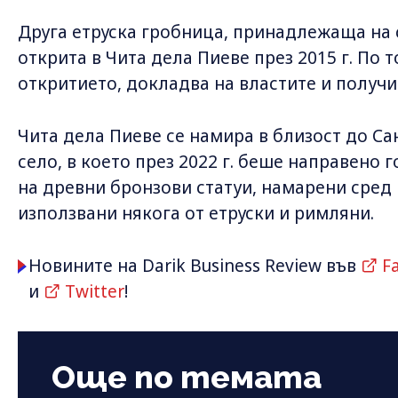
Друга етруска гробница, принадлежаща на
открита в Чита дела Пиеве през 2015 г. По
откритието, докладва на властите и получи
Чита дела Пиеве се намира в близост до Са
село, в което през 2022 г. беше направено
на древни бронзови статуи, намарени сред 
използвани някога от етруски и римляни.
Новините на Darik Business Review във
F
и
Twitter
!
Още по темата