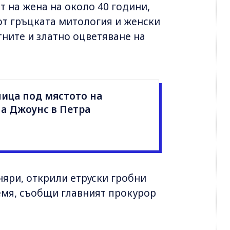
 на жена на около 40 години,
от гръцката митология и женски
тните и златно оцветяване на
ница под мястото на
а Джоунс в Петра
няри, открили етруски гробни
земя, съобщи главният прокурор