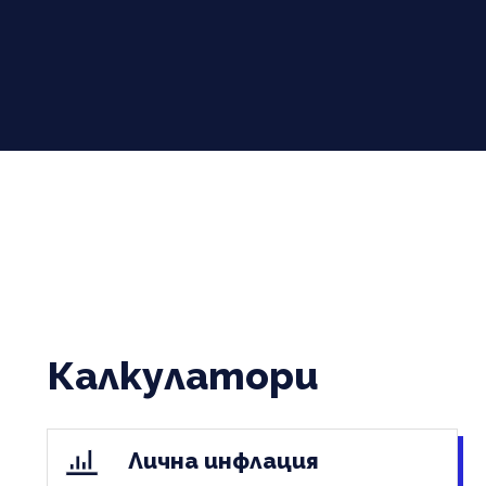
Калкулатори
Лична инфлация