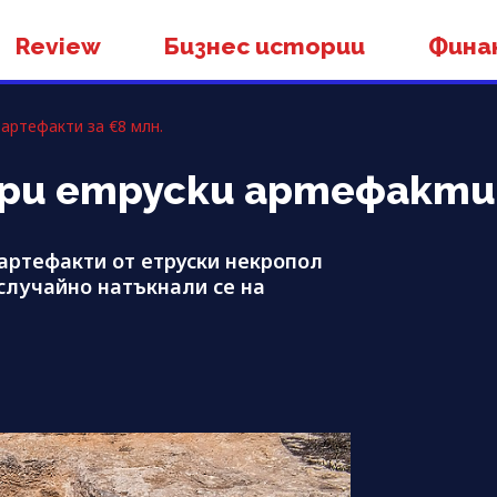
Review
Бизнес истории
Фина
артефакти за €8 млн.
ри етруски артефакти 
артефакти от етруски некропол
, случайно натъкнали се на