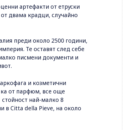
оценни артефакти от етруски
и от двама крадци, случайно
алия преди около 2500 години,
мперия. Те оставят след себе
 малко писмени документи и
вот.
саркофага и козметични
лка от парфюм, все още
 стойност най-малко 8
 в Citta della Pieve, на около