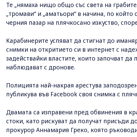
Те „нямаха нищо общо със света на грабите
„тромави“ и „аматьори“ в начина, по който 
черния пазар на плячкосано изкуство, спор
Карабинерите успяват да стигнат до иманяр
снимки на откритието си в интернет с наде
задействайки властите, които започват да
наблюдават с дронове.
Полицията най-накрая арестува заподозрени
публикува във Facebook своя снимка с пляч
Двамата са изправени пред обвинения в кр
стоки, като рискуват да получат присъди до
прокурор Аннамария Греко, която ръководи