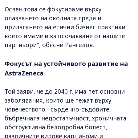
Освен това се фокусираме върху
опазването на околната среда и
прилагането на етични бизнес практики,
което имаме и като очакване от нашите
партньори", обясни Рангелов.
Фокусът на устойчивото развитие на
AstraZeneca
Той заяви, че до 2040 г. има пет основни
заболявания, които ще тежат върху
човечеството - сърдечно-съдовите,
бъбречната недостатъчност, хроничната
обструктивна белодробна болест,
различните видове карциноми и