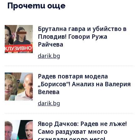
Прочети още
Брутална гавра и убийство в
Пловдив! Говори Ружа
Райчева
darik.bg
Радев повтаря модела
„Борисов“! Анализ на Валерия
Велева
darik.bg
Явор Дачков: Радев не лъже!
Само раздухват много
скандали около него!