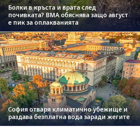
Болки в кръста и врата след
почивката? ВМА обяснява защо август
е пик за оплакванията
София отваря климатично убежище и
раздава безплатна вода заради жегите