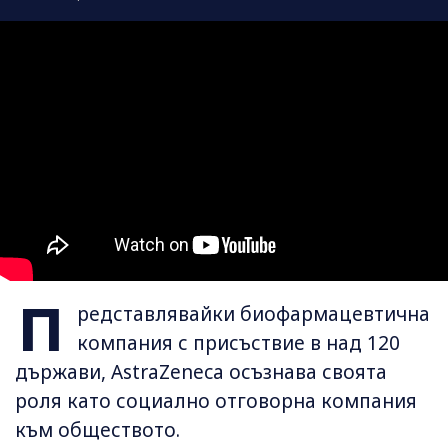
П
редставлявайки биофармацевтична
компания с присъствие в над 120
държави, AstraZeneca осъзнава своята
роля като социално отговорна компания
към обществото.