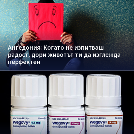
Ангедония: Когато не изпитваш
радост, дори животът ти да изглежда
перфектен