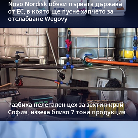
Novo Nordisk обяви първата държава
от ЕС, в която ще пусне хапчето за
отслабване Wegovy
Разбиха нелегален цех за зехтин край
София, иззеха близо 7 тона продукция