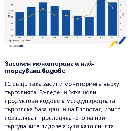
Засилен мониторинг и най-
търгувани видове
ЕС също така засили мониторинга върху
търговията. Въведени бяха нови
продуктови кодове в международната
търговска база данни на Евростат, които
позволяват проследяването на най-
търгуваните видове акули като синята