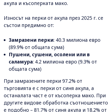
акула и късоперката мако.
Износът на перки от акула през 2025 г. се
състои предимно от:
Замразени перки
: 40.3 милиона евро
(89.9% от общата сума)
Пушени, сушени, осолени или в
саламура
: 4.2 милиона евро (9.3% от
общата сума)
При замразените перки 97.2% от
търговията е с перки от синя акула, а
останалата част е от късоперка мако. При
другите видове обработка съотношението
е подобно – 81.7% от синя акула и 18.2% от