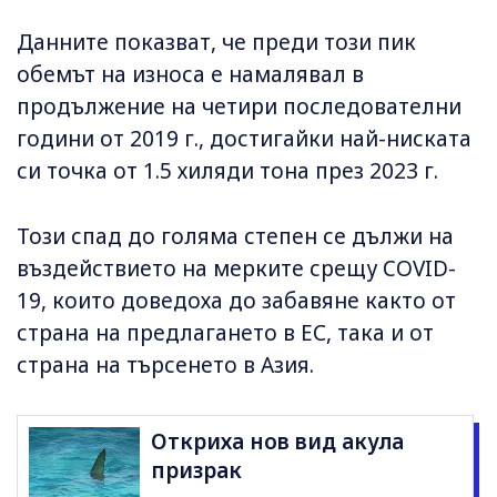
Данните показват, че преди този пик
обемът на износа е намалявал в
продължение на четири последователни
години от 2019 г., достигайки най-ниската
си точка от 1.5 хиляди тона през 2023 г.
Този спад до голяма степен се дължи на
въздействието на мерките срещу COVID-
19, които доведоха до забавяне както от
страна на предлагането в ЕС, така и от
страна на търсенето в Азия.
Откриха нов вид акула
призрак