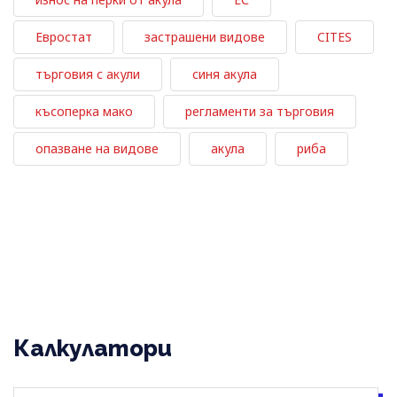
Евростат
застрашени видове
CITES
търговия с акули
синя акула
късоперка мако
регламенти за търговия
опазване на видове
акула
риба
Калкулатори