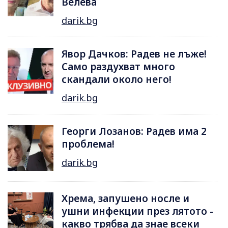
Велева
darik.bg
Явор Дачков: Радев не лъже!
Само раздухват много
скандали около него!
darik.bg
Георги Лозанов: Радев има 2
проблема!
darik.bg
Хрема, запушено носле и
ушни инфекции през лятотo -
какво трябва да знае всеки