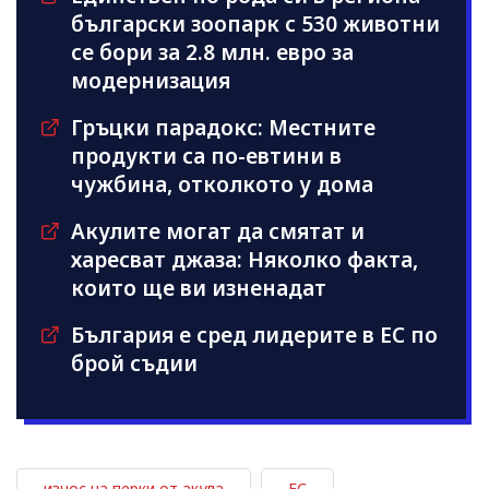
български зоопарк с 530 животни
се бори за 2.8 млн. евро за
модернизация
Гръцки парадокс: Местните
продукти са по-евтини в
чужбина, отколкото у дома
Акулите могат да смятат и
харесват джаза: Няколко факта,
които ще ви изненадат
България е сред лидерите в ЕС по
брой съдии
износ на перки от акула
ЕС