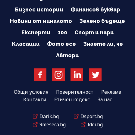
Бизнес истории
Финансов буквар
Новини от миналото
Зелено бъдеще
Експерти
100
Спорт и пари
Класации
Фото есе
Знаете ли, че
Автори
Общи условия
Поверителност
Реклама
Контакти
Етичен кодекс
За нас
Darik.bg
Dsport.bg
9meseca.bg
Idei.bg