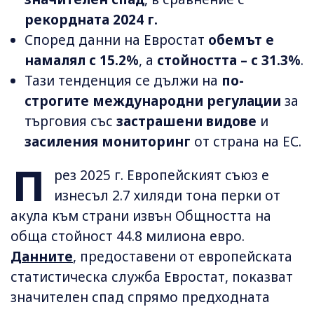
рекордната 2024 г.
Според данни на Евростат
обемът е
намалял с 15.2%
, а
стойността – с 31.3%
.
Тази тенденция се дължи на
по-
строгите международни регулации
за
търговия със
застрашени видове
и
засиления мониторинг
от страна на ЕС.
П
рез 2025 г. Европейският съюз е
изнесъл 2.7 хиляди тона перки от
акула към страни извън Общността на
обща стойност 44.8 милиона евро.
Данните
, предоставени от европейската
статистическа служба Евростат, показват
значителен спад спрямо предходната