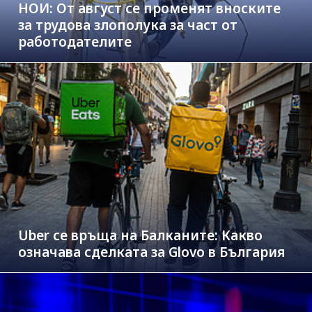
НОИ: От август се променят вноските
за трудова злополука за част от
работодателите
Uber се връща на Балканите: Какво
означава сделката за Glovo в България