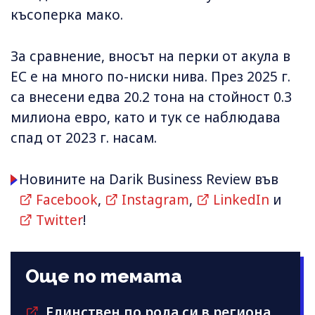
късоперка мако.
За сравнение, вносът на перки от акула в
ЕС е на много по-ниски нива. През 2025 г.
са внесени едва 20.2 тона на стойност 0.3
милиона евро, като и тук се наблюдава
спад от 2023 г. насам.
Новините на Darik Business Review във
Facebook
,
Instagram
,
LinkedIn
и
Twitter
!
Още по темата
Единствен по рода си в региона