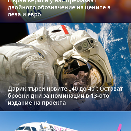
Първи вериги у нас премахват
двойното обозначение на цените в
лева и евро
Дарик търси новите „40 до 40“: Остават
броени дни за номинации в 13-ото
издание на проекта