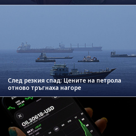
След резкия спад: Цените на петрола
отново тръгнаха нагоре