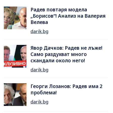
Радев повтаря модела
„Борисов“! Анализ на Валерия
Велева
darik.bg
Явор Дачков: Радев не лъже!
Само раздухват много
скандали около него!
darik.bg
Георги Лозанов: Радев има 2
проблема!
darik.bg