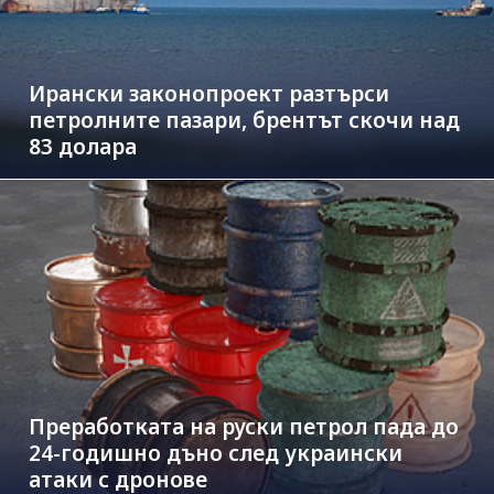
Ирански законопроект разтърси
петролните пазари, брентът скочи над
83 долара
Преработката на руски петрол пада до
24-годишно дъно след украински
атаки с дронове