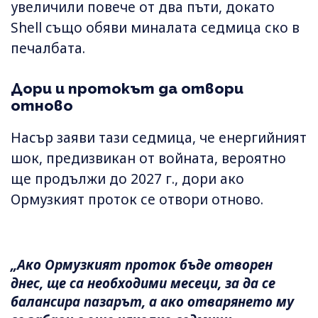
увеличили повече от два пъти, докато
Shell също обяви миналата седмица ско в
печалбата.
Дори и протокът да отвори
отново
Насър заяви тази седмица, че енергийният
шок, предизвикан от войната, вероятно
ще продължи до 2027 г., дори ако
Ормузкият проток се отвори отново.
„Ако Ормузкият проток бъде отворен
днес, ще са необходими месеци, за да се
балансира пазарът, а ако отварянето му