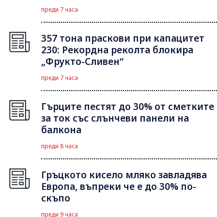
преди 7 часа
357 тона праскови при капацитет
230: Рекордна реколта блокира
„Фрукто-Сливен“
преди 7 часа
Гърците пестят до 30% от сметките
за ток със слънчеви панели на
балкона
преди 8 часа
Гръцкото кисело мляко завладява
Европа, въпреки че е до 30% по-
скъпо
преди 9 часа