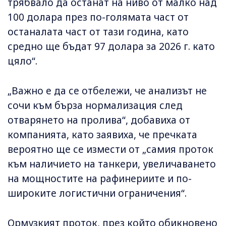
трябвало да останат на ниво от малко над
100 долара през по-голямата част от
останалата част от тази година, като
средно ще бъдат 97 долара за 2026 г. като
цяло“.
„Важно е да се отбележи, че анализът не
сочи към бърза нормализация след
отварянето на пролива“, добавиха от
компанията, като заявиха, че пречката
вероятно ще се измести от „самия проток
към наличието на танкери, увеличаването
на мощностите на рафинериите и по-
широките логистични ограничения“.
Ормузкият проток, през който обикновено