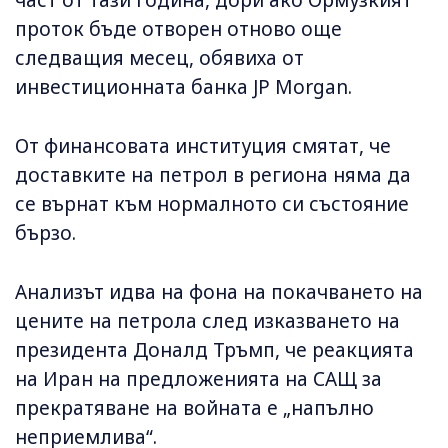
част от тази година, дори ако Ормузкият
проток бъде отворен отново още
следващия месец, обявиха от
инвестиционната банка JP Morgan.
От финансовата институция смятат, че
доставките на петрол в региона няма да
се върнат към нормалното си състояние
бързо.
Анализът идва на фона на покачването на
цените на петрола след изказването на
президента Доналд Тръмп, че реакцията
на Иран на предложенията на САЩ за
прекратяване на войната е „напълно
неприемлива“.