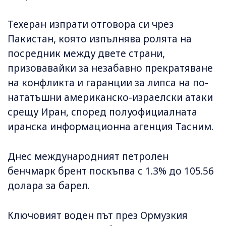
Техеран изпрати отговора си чрез
Пакистан, която изпълнява ролята на
посредник между двете страни,
призовавайки за незабавно прекратяване
на конфликта и гаранции за липса на по-
нататъшни американско-израелски атаки
срещу Иран, според полуофициалната
иранска информационна агенция Тасним.
Днес международният петролен
бенчмарк брент поскъпва с 1.3% до 105.56
долара за барел.
Ключовият воден път през Ормузкия