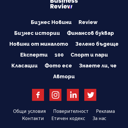
Бизнес Новини
Review
Бизнес истории
Финансов буквар
Новини от миналото
Зелено бъдеще
Експерти
100
Спорт и пари
Класации
Фото есе
Знаете ли, че
Автори
Общи условия
Поверителност
Реклама
Контакти
Етичен кодекс
За нас