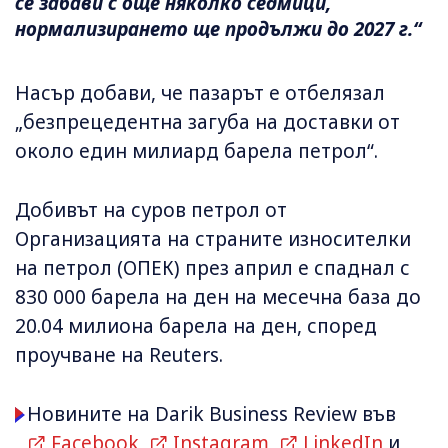
се забави с още няколко седмици,
нормализирането ще продължи до 2027 г.“
Насър добави, че пазарът е отбелязал
„безпрецедентна загуба на доставки от
около един милиард барела петрол“.
Добивът на суров петрол от
Организацията на страните износителки
на петрол (ОПЕК) през април е спаднал с
830 000 барела на ден на месечна база до
20.04 милиона барела на ден, според
проучване на Reuters.
Новините на Darik Business Review във
Facebook
,
Instagram
,
LinkedIn
и