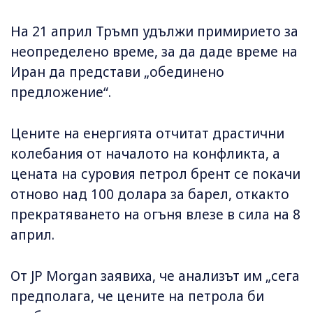
На 21 април Тръмп удължи примирието за
неопределено време, за да даде време на
Иран да представи „обединено
предложение“.
Цените на енергията отчитат драстични
колебания от началото на конфликта, а
цената на суровия петрол брент се покачи
отново над 100 долара за барел, откакто
прекратяването на огъня влезе в сила на 8
април.
От JP Morgan заявиха, че анализът им „сега
предполага, че цените на петрола би