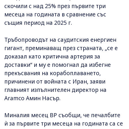
скочили с над 25% през първите три
месеца на годината в сравнение със
същия период на 2025 г.
Тръбопроводът на саудитския енергиен
гигант, преминаващ през страната, „се е
доказал като критична артерия за
доставки“ и му е помогнал да избегне
прекъсвания на корабоплаването,
причинени от войната с Иран, заяви
главният изпълнителен директор на
Aramco Амин Насър.
Миналия месец BP съобщи, че печалбите
ѝ за първите три месеца на годината са се