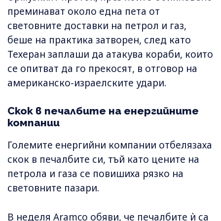
преминават около една пета от
световните доставки на петрол и газ,
беше на практика затворен, след като
Техеран заплаши да атакува кораби, които
се опитват да го прекосят, в отговор на
американско-израелските удари.
Скок в печалбите на енергийните
компании
Големите енергийни компании отбелязаха
скок в печалбите си, тъй като цените на
петрола и газа се повишиха рязко на
световните пазари.
В неделя Aramco обяви, че печалбите ѝ са