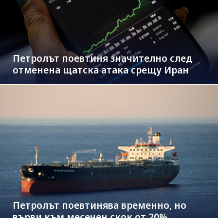
Петролът поевтиня значително след
отменена щатска атака срещу Иран
Петролът поевтинява временно, но
върви към месечен скок от 20%