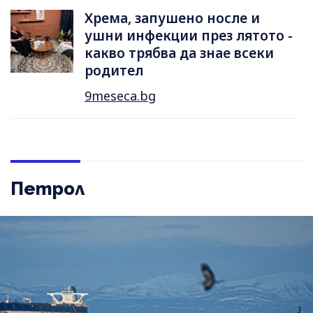
Хрема, запушено носле и
ушни инфекции през лятотo -
какво трябва да знае всеки
родител
9meseca.bg
Петрол