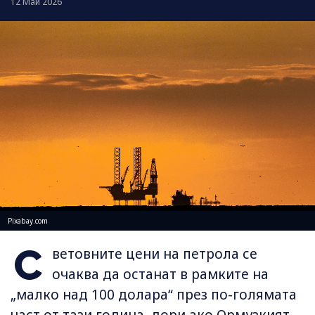
12 Май 2026
Pixabay.com
С
ветовните цени на петрола се
очаква да останат в рамките на
„малко над 100 долара“ през по-голямата