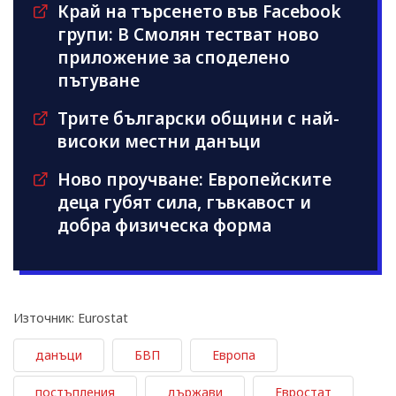
Край на търсенето във Facebook
групи: В Смолян тестват ново
приложение за споделено
пътуване
Трите български общини с най-
високи местни данъци
Ново проучване: Европейските
деца губят сила, гъвкавост и
добра физическа форма
Източник: Eurostat
данъци
БВП
Европа
постъпления
държави
Евростат