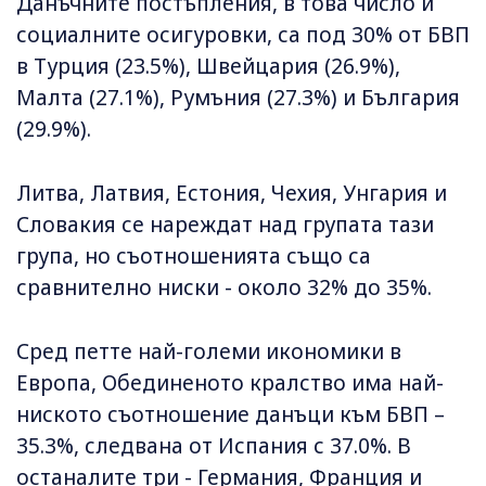
Данъчните постъпления, в това число и
социалните осигуровки, са под 30% от БВП
в Турция (23.5%), Швейцария (26.9%),
Малта (27.1%), Румъния (27.3%) и България
(29.9%).
Литва, Латвия, Естония, Чехия, Унгария и
Словакия се нареждат над групата тази
група, но съотношенията също са
сравнително ниски - около 32% до 35%.
Сред петте най-големи икономики в
Европа, Обединеното кралство има най-
ниското съотношение данъци към БВП –
35.3%, следвана от Испания с 37.0%. В
останалите три - Германия, Франция и