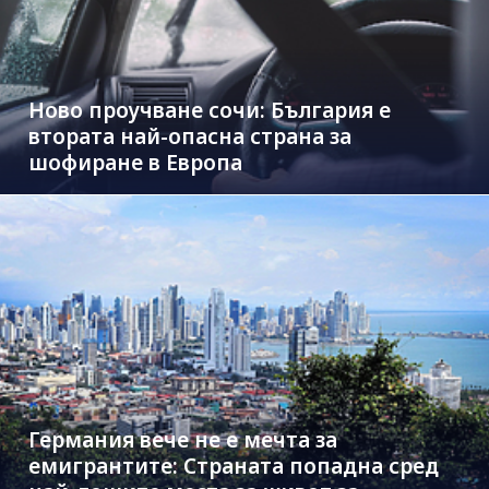
Ново проучване сочи: България е
втората най-опасна страна за
шофиране в Европа
Германия вече не е мечта за
емигрантите: Страната попадна сред