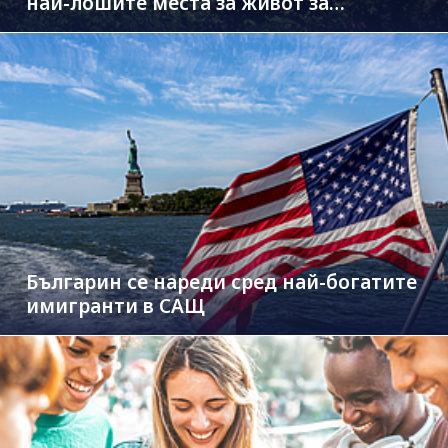
най-лошите места за живот за
чужденци
Българин се нареди сред най-богатите
имигранти в САЩ