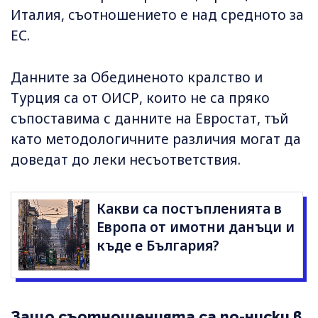
Италия, съотношението е над средното за
ЕС.
Данните за Обединеното кралство и
Турция са от ОИСР, които не са пряко
съпоставима с данните на Евростат, тъй
като методологичните различия могат да
доведат до леки несъответствия.
Какви са постъпленията в
Европа от имотни данъци и
къде е България?
Защо съотношенията са по-ниски в