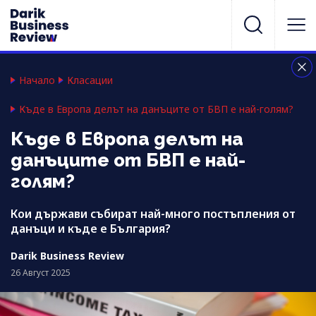
Начало
Класации
Къде в Европа делът на данъците от БВП е най-голям?
Къде в Европа делът на
данъците от БВП е най-
голям?
Кои държави събират най-много постъпления от
данъци и къде е България?
Darik Business Review
26 Август 2025