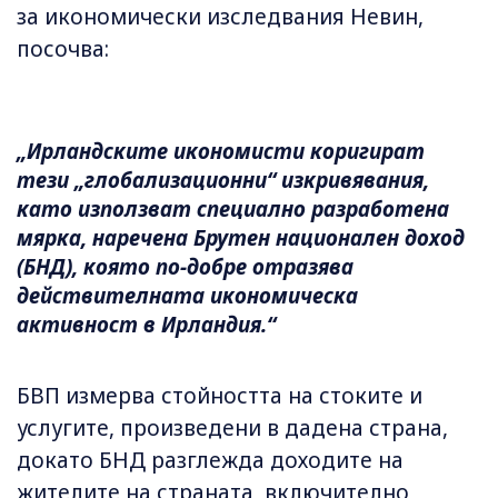
за икономически изследвания Невин,
посочва:
„Ирландските икономисти коригират
тези „глобализационни“ изкривявания,
като използват специално разработена
мярка, наречена Брутен национален доход
(БНД), която по-добре отразява
действителната икономическа
активност в Ирландия.“
БВП измерва стойността на стоките и
услугите, произведени в дадена страна,
докато БНД разглежда доходите на
жителите на страната, включително