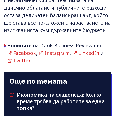
с икономическия растеж, нивата на
данъчно облагане и публичните разходи,
остава деликатен балансиращ акт, който
ще става все по-сложен с нарастването на
изискванията към държавните бюджети.
Новините на Darik Business Review във
Facebook
,
Instagram
,
LinkedIn
и
Twitter
!
Още по темата
Икономика на сладоледа: Колко
време трябва да работите за една
топка?