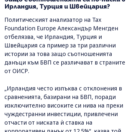
Ирландия, Турция и Швейцария?
Политическият анализатор на Tax
Foundation Europe Александър Менгден
отбелязва, че Ирландия, Турция и
Швейцария са пример за три различни
истории за това защо съотношенията
данъци към БВП се различават в страните
от ОИСР.
„Ирландия често изпъква с отклонения в
сравненията, базирани на БВП, поради
изключително високите си нива на преки
чуждестранни инвестиции, привлечени
отчасти от ниската ѝ ставка на
корпоративен данък от 12.5%“, казва той