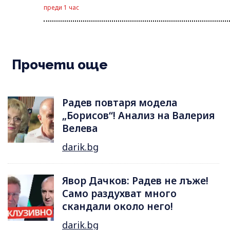
преди 1 час
Прочети още
Радев повтаря модела
„Борисов“! Анализ на Валерия
Велева
darik.bg
Явор Дачков: Радев не лъже!
Само раздухват много
скандали около него!
darik.bg