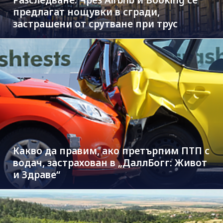
Разследване: Чрез Airbnb и Booking се
предлагат нощувки в сгради,
застрашени от срутване при трус
Какво да правим, ако претърпим ПТП с
водач, застрахован в „ДаллБогг: Живот
и Здраве“