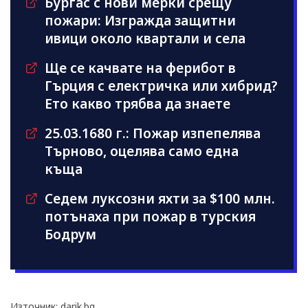
Бургас с нови мерки срещу
пожари: Изгражда защитни
ивици около квартали и села
Ще се качвате на ферибот в
Гърция с електричка или хибрид?
Ето какво трябва да знаете
25.03.1680 г.: Пожар изпепелява
Търново, оцелява само една
къща
Седем луксозни яхти за $100 млн.
потънаха при пожар в турския
Бодрум
Източник: darik.bg