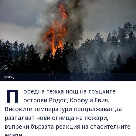
Pixabay
П
оредна тежка нощ на гръцките
острови Родос, Корфу и Евия.
Високите температури продължават да
разпалват нови огнища на пожари,
въпреки бързата реакция на спасителните
екипи.