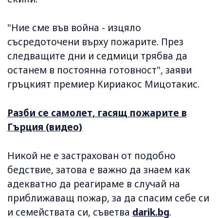
"Ние сме във война - изцяло
съсредоточени върху пожарите. През
следващите дни и седмици трябва да
останем в постоянна готовност", заяви
гръцкият премиер Кириакос Мицотакис.
Разби се самолет, гасящ пожарите в
Гърция (видео)
Никой не е застрахован от подобно
бедствие, затова е важно да знаем как
адекватно да реагираме в случай на
приближаващ пожар, за да спасим себе си
и семействата си, съветва
darik.bg
.