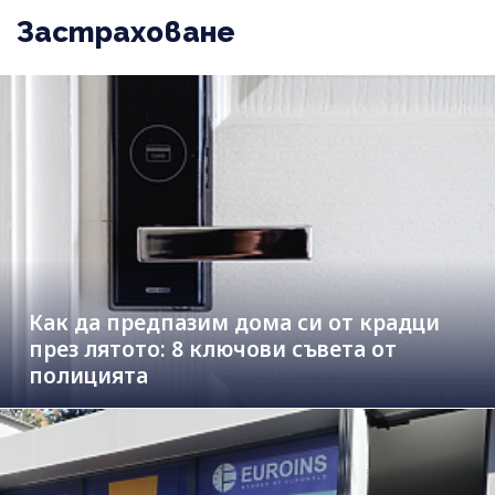
Застраховане
Как да предпазим дома си от крадци
през лятото: 8 ключови съвета от
полицията