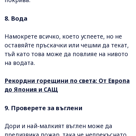
покрива.
8. Вода
Намокрете всичко, което успеете, но не
оставяйте пръскачки или чешми да текат,
тъй като това може да повлияе на нивото
на водата.
Рекордни горещини по света: От Европа
до Япония и САЩ
9. Проверете за въглени
Дори и най-малкият въглен може да
предизвика пожар, така че непрекъснато