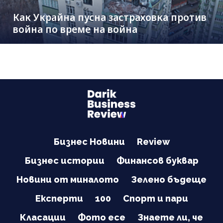
Как Украйна пусна застраховка против
война по време на война
Бизнес Новини
Review
Бизнес истории
Финансов буквар
Новини от миналото
Зелено бъдеще
Експерти
100
Спорт и пари
Класации
Фото есе
Знаете ли, че