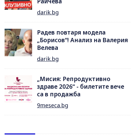
Райчева
darik.bg
Радев повтаря модела
„Борисов“! Анализ на Валерия
Велева
darik.bg
„Мисия: Репродуктивно
здраве 2026“ - билетите вече
са в продажба
9meseca.bg