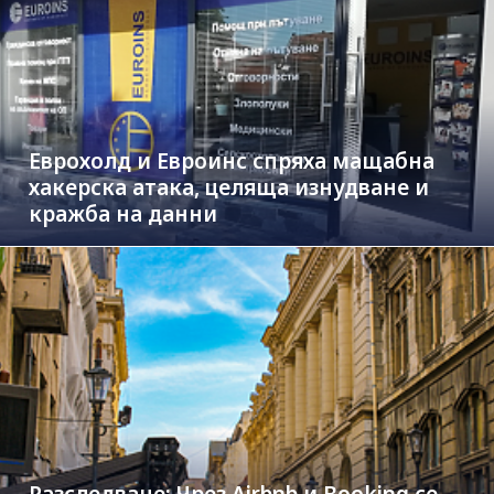
Еврохолд и Евроинс спряха мащабна
хакерска атака, целяща изнудване и
кражба на данни