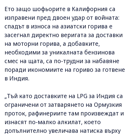
Ето защо шофьорите в Калифорния са
изправени пред двоен удар от войната:
спадът в износа на азиатски горива е
засегнал директно веригата за доставки
на моторни горива, а добавките,
необходими за уникалната бензинова
смес на щата, са по-трудни за набавяне
поради икономиите на гориво за готвене
в Индия.
„Тъй като доставките на LPG за Индия са
ограничени от затварянето на Ормузкия
проток, рафинериите там произвеждат и
изнасят по-малко алкилат, което
допълнително увеличава натиска върху