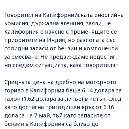
Говорител на Калифорнийската енергийна
комисия, държавна агенция, заяви, че
Калифорния е наясно с променящите се
приоритети на Индия, но разполага със
солидни запаси от бензин и компоненти
за смесване. Не предвиждаме недостиг,
но следим ситуацията, каза говорителят.
Средната цена на дребно на моторното
гориво в Калифорния беше 6.14 долара за
галон (1.62 долара за литър) в петък, след
като достигна тригодишен връх от 6.16
долара на 7 май, тъй като запасите от
бензин в Калифорния са близо до