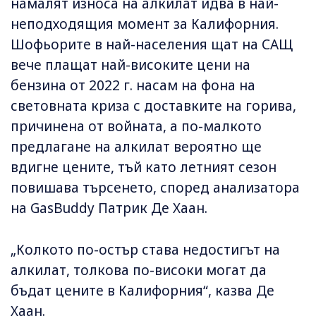
намалят износа на алкилат идва в най-
неподходящия момент за Калифорния.
Шофьорите в най-населения щат на САЩ
вече плащат най-високите цени на
бензина от 2022 г. насам на фона на
световната криза с доставките на горива,
причинена от войната, а по-малкото
предлагане на алкилат вероятно ще
вдигне цените, тъй като летният сезон
повишава търсенето, според анализатора
на GasBuddy Патрик Де Хаан.
„Колкото по-остър става недостигът на
алкилат, толкова по-високи могат да
бъдат цените в Калифорния“, казва Де
Хаан.