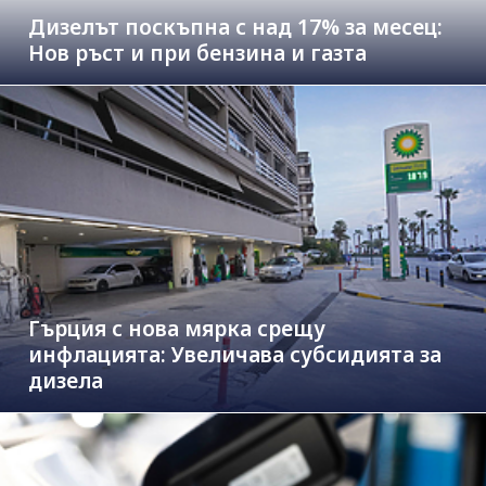
Дизелът поскъпна с над 17% за месец:
Нов ръст и при бензина и газта
Гърция с нова мярка срещу
инфлацията: Увеличава субсидията за
дизела