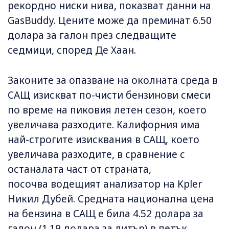
рекордно ниски нива, показват данни на
GasBuddy. Цените може да преминат 6.50
долара за галон през следващите
седмици, според Де Хаан.
Законите за опазване на околната среда в
САЩ изискват по-чисти бензинови смеси
по време на пиковия летен сезон, което
увеличава разходите. Калифорния има
най-строгите изисквания в САЩ, което
увеличава разходите, в сравнение с
останалата част от страната,
посочва водещият анализатор на Kpler
Никил Дубей. Средната национална цена
на бензина в САЩ е била 4.52 долара за
галон (1.19 долара за литър) в петък,