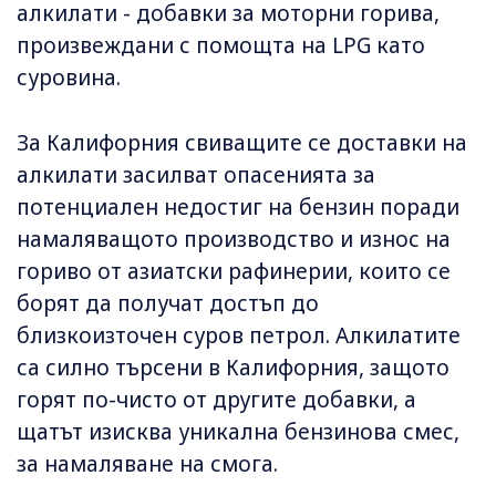
алкилати - добавки за моторни горива,
произвеждани с помощта на LPG като
суровина.
За Калифорния свиващите се доставки на
алкилати засилват опасенията за
потенциален недостиг на бензин поради
намаляващото производство и износ на
гориво от азиатски рафинерии, които се
борят да получат достъп до
близкоизточен суров петрол. Алкилатите
са силно търсени в Калифорния, защото
горят по-чисто от другите добавки, а
щатът изисква уникална бензинова смес,
за намаляване на смога.