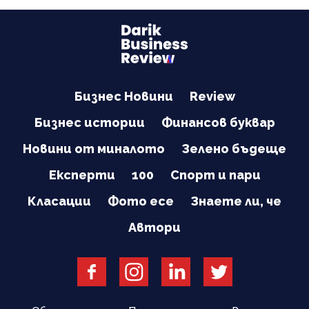
Бизнес Новини
Review
Бизнес истории
Финансов буквар
Новини от миналото
Зелено бъдеще
Експерти
100
Спорт и пари
Класации
Фото есе
Знаете ли, че
Автори