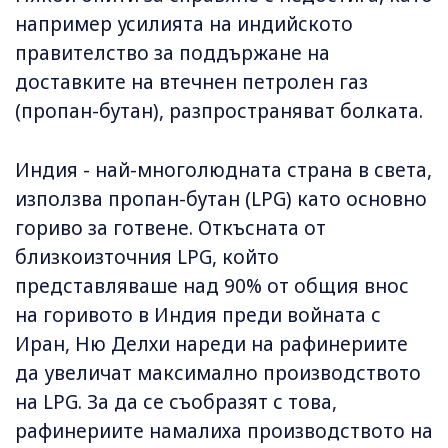
например усилията на индийското
правителство за поддържане на
доставките на втечнен петролен газ
(пропан-бутан), разпространяват болката.
Индия - най-многолюдната страна в света,
използва пропан-бутан (LPG) като основно
гориво за готвене. Откъсната от
близкоизточния LPG, който
представляваше над 90% от общия внос
на горивото в Индия преди войната с
Иран, Ню Делхи нареди на рафинериите
да увеличат максимално производството
на LPG. За да се съобразят с това,
рафинериите намалиха производството на