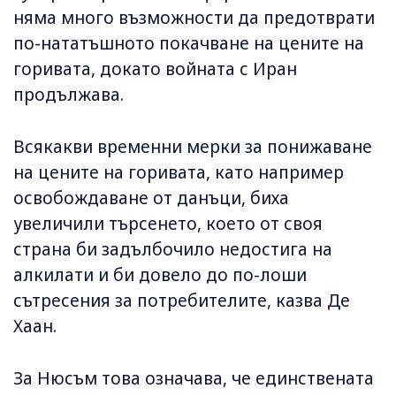
няма много възможности да предотврати
по-нататъшното покачване на цените на
горивата, докато войната с Иран
продължава.
Всякакви временни мерки за понижаване
на цените на горивата, като например
освобождаване от данъци, биха
увеличили търсенето, което от своя
страна би задълбочило недостига на
алкилати и би довело до по-лоши
сътресения за потребителите, казва Де
Хаан.
За Нюсъм това означава, че единствената