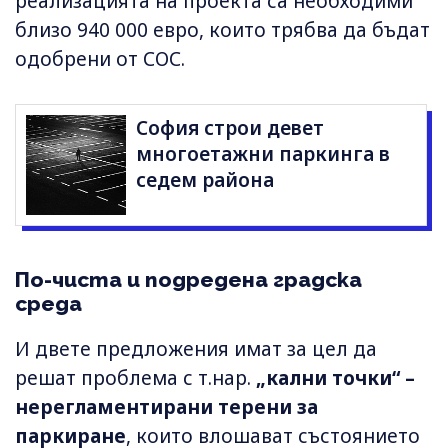
реализацията на проекта са необходими
близо 940 000 евро, които трябва да бъдат
одобрени от СОС.
София строи девет
многоетажни паркинга в
седем района
По-чиста и подредена градска
среда
И двете предложения имат за цел да
решат проблема с т.нар.
„кални точки“ –
нерегламентирани терени за
паркиране
, които влошават състоянието