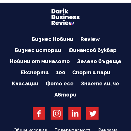
Бизнес Новини
Review
Бизнес истории
Финансов буквар
Новини от миналото
Зелено бъдеще
Експерти
100
Спорт и пари
Класации
Фото есе
Знаете ли, че
Автори
Общи условия
Поверителност
Реклама