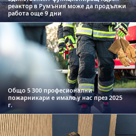
реактор в Румъния може да продължи
работа още 9 дни
Общо 5 300 професионални
пожарникари е имало у нас през 2025
г.