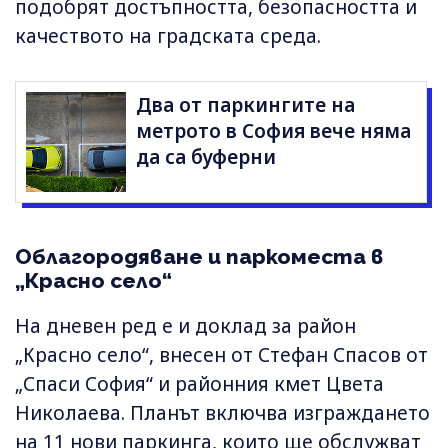
подобрят достъпността, безопасността и
качеството на градската среда.
Два от паркингите на
метрото в София вече няма
да са буферни
Облагородяване и паркоместа в
„Красно село“
На дневен ред е и доклад за район
„Красно село“, внесен от Стефан Спасов от
„Спаси София“ и районния кмет Цвета
Николаева. Планът включва изграждането
на 11 нови паркинга, които ще обслужват