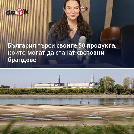
България търси своите 50 продукта,
които могат да станат световни
брандове