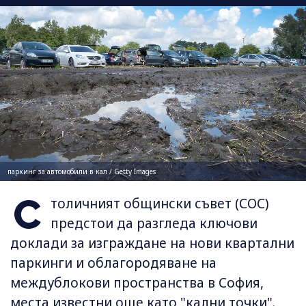
паркинг за автомобили в кал / Getty Images
С
толичният общински съвет (СОС)
предстои да разгледа ключови
доклади за изграждане на нови квартални
паркинги и облагородяване на
междублокови пространства в София,
места известни още като "кални точки".