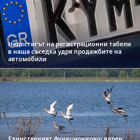
Недостигът на регистрационни табели
в наша съседка удря продажбите на
автомобили
Единственият функциониращ ядрен