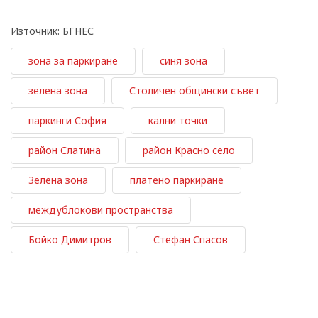
Източник: БГНЕС
зона за паркиране
синя зона
зелена зона
Столичен общински съвет
паркинги София
кални точки
район Слатина
район Красно село
Зелена зона
платено паркиране
междублокови пространства
Бойко Димитров
Стефан Спасов