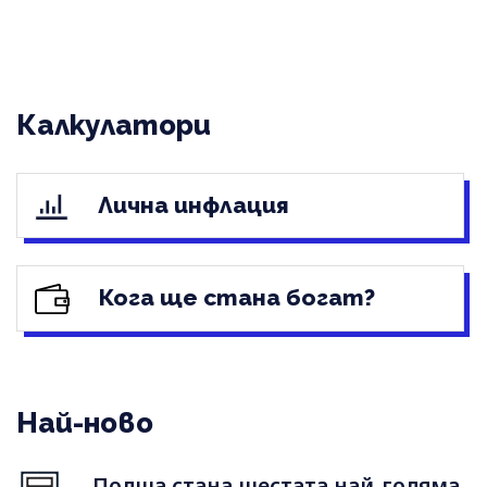
Калкулатори
Лична инфлация
Кога ще стана богат?
Най-ново
Полша стана шестата най-голяма