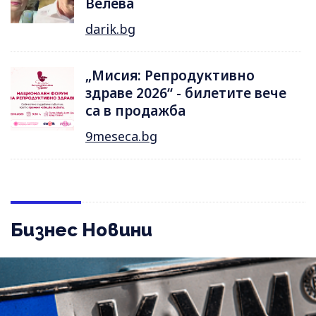
Велева
darik.bg
„Мисия: Репродуктивно
здраве 2026“ - билетите вече
са в продажба
9meseca.bg
Бизнес Новини