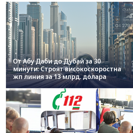
От Абу Даби до Дубай за 30
минути: Строят високоскоростна
жп линия за 13 млрд. долара