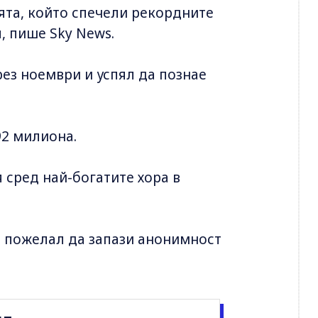
ята, който спечели рекордните
, пише Sky News.
ез ноември и успял да познае
92 милиона.
 сред най-богатите хора в
 е пожелал да запази анонимност