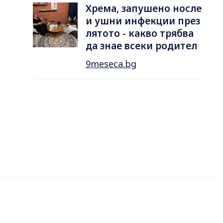
Хрема, запушено носле
и ушни инфекции през
лятотo - какво трябва
да знае всеки родител
9meseca.bg