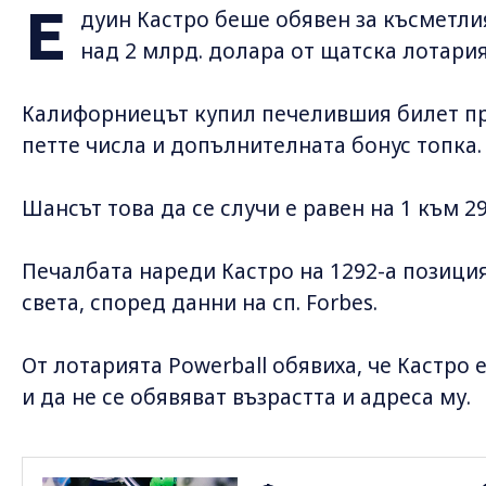
Е
дуин Кастро беше обявен за късметли
над 2 млрд. долара от щатска лотария
Калифорниецът купил печелившия билет пр
петте числа и допълнителната бонус топка.
Шансът това да се случи е равен на 1 към 2
Печалбата нареди Кастро на 1292-а позиция
света, според данни на сп. Forbes.
От лотарията Powerball обявиха, че Кастро
и да не се обявяват възрастта и адреса му.