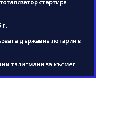
н тотализатор стартира
 г.
 първата държавна лотария в
шни талисмани за късмет