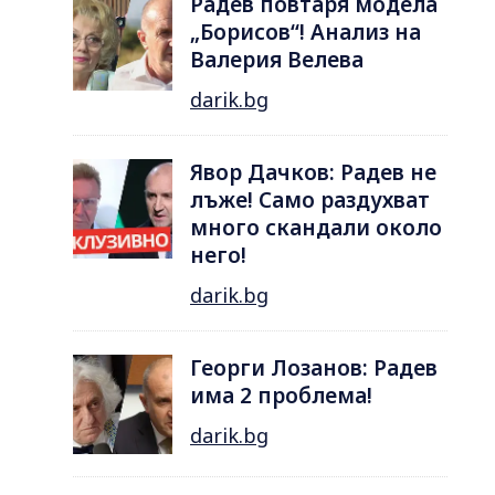
Радев повтаря модела
„Борисов“! Анализ на
Валерия Велева
darik.bg
Явор Дачков: Радев не
лъже! Само раздухват
много скандали около
него!
darik.bg
Георги Лозанов: Радев
има 2 проблема!
darik.bg