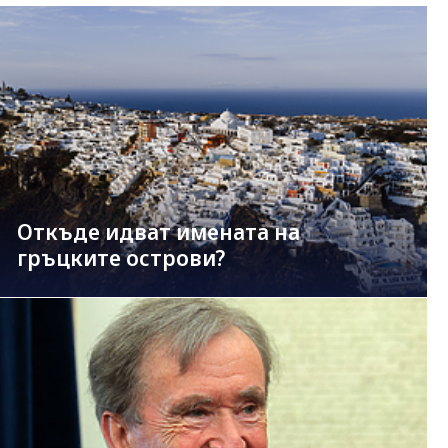
Откъде идват имената на
гръцките острови?