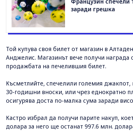
Французин спечели 1
заради грешка
Той купува своя билет от магазин в Алтаден
Анджелис. Магазинът вече получи награда о
продажбата на печелившия билет.
Късметлийте, спечелили големия джакпот, 
30-годишни вноски, или чрез еднократно п
осигурява доста по-малка сума заради вис
Кастро избрал да получи парите накуп, коет
долара за него ще останат 997.6 млн. долар