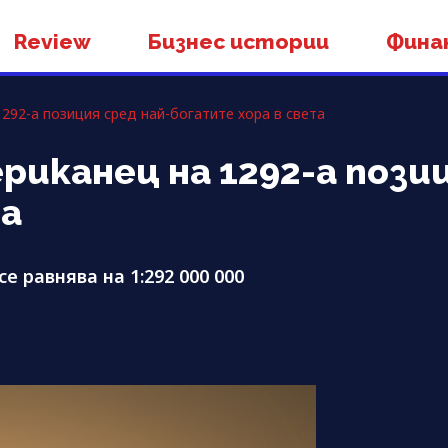
Review
Бизнес истории
Фина
292-а позиция сред най-богатите хора в света
иканец на 1292-а позиц
та
е равнява на 1:292 000 000