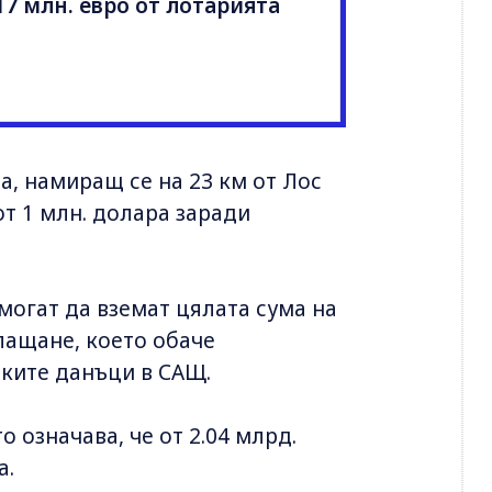
7 млн. евро от лотарията
а, намиращ се на 23 км от Лос
т 1 млн. долара заради
могат да вземат цялата сума на
лащане, което обаче
оките данъци в САЩ.
о означава, че от 2.04 млрд.
а.