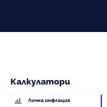
Калкулатори
Лична инфлация