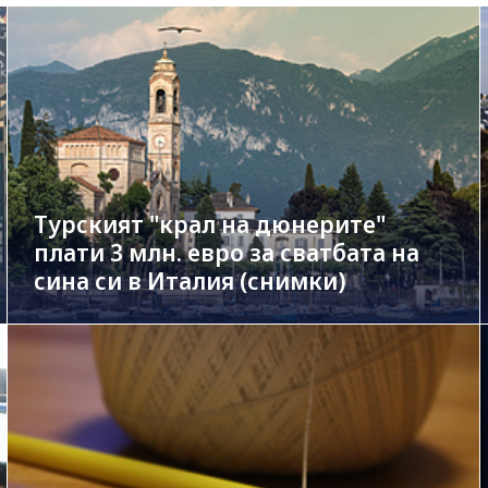
Турският "крал на дюнерите"
плати 3 млн. евро за сватбата на
сина си в Италия (снимки)