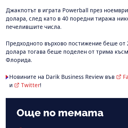
Джакпотът в играта Powerball през ноември 
долара, след като в 40 поредни тиража ник
печелившите числа.
Предходното върхово постижение беше от 20
долара тогава беше поделен от трима късм
Флорида.
Новините на Darik Business Review във
F
и
Twitter
!
Още по темата