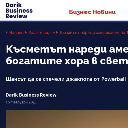
Бизнес Новини
Начало
Знаете ли, че
Късметът нареди американец на 1
Късметът нареди амер
богатите хора в све
Шансът да се спечели джакпота от Powerball с
Darik Business Review
16 Февруари 2023