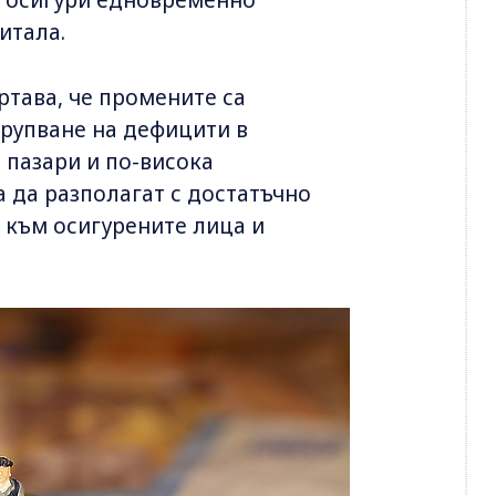
итала.
ртава, че промените са
трупване на дефицити в
 пазари и по-висока
 да разполагат с достатъчно
 към осигурените лица и