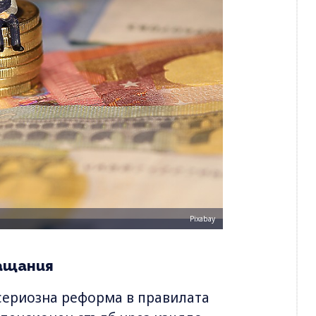
Pixabay
лащания
сериозна реформа в правилата