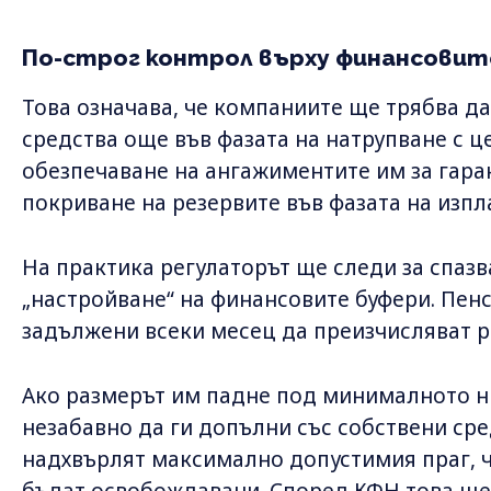
По-строг контрол върху финансовит
Това означава, че компаниите ще трябва д
средства още във фазата на натрупване с 
обезпечаване на ангажиментите им за гаран
покриване на резервите във фазата на изп
На практика регулаторът ще следи за спазв
„настройване“ на финансовите буфери. Пен
задължени всеки месец да преизчисляват р
Ако размерът им падне под минималното н
незабавно да ги допълни със собствени сре
надхвърлят максимално допустимия праг, ч
бъдат освобождавани. Според КФН това щ