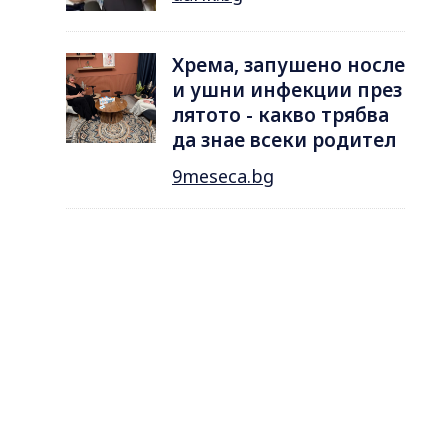
Хрема, запушено носле
и ушни инфекции през
лятотo - какво трябва
да знае всеки родител
9meseca.bg