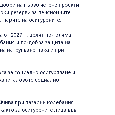
одобри на първо четене проекти
соки резерви за пенсионните
а парите на осигурените.
 от 2027 г., целят по-голяма
ебания и по-добра защита на
на натрупване, така и при
са за социално осигуряване и
 капиталовото социално
йчива при пазарни колебания,
 както за осигурените лица във