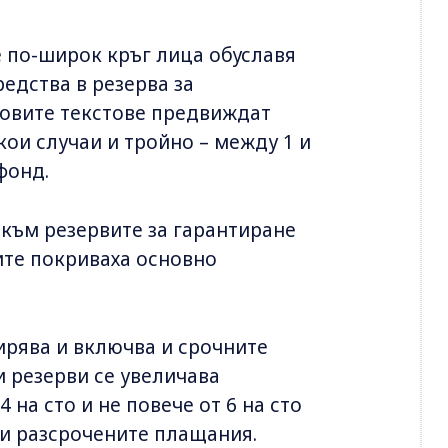
е по-широк кръг лица обуславя
едства в резерва за
Новите текстове предвиждат
кои случаи и тройно – между 1 и
фонд.
към резервите за гарантиране
ите покриваха основно
ирява и включва и срочните
и резерви се увеличава
 на сто и не повече от 6 на сто
 и разсрочените плащания.