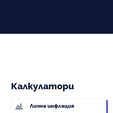
Калкулатори
Лична инфлация