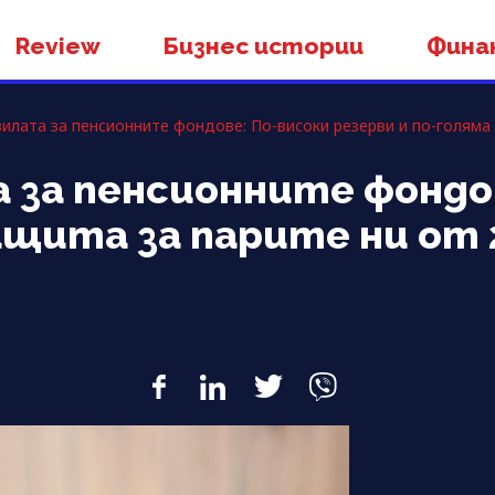
Review
Бизнес истории
Фина
илата за пенсионните фондове: По-високи резерви и по-голяма з
 за пенсионните фондо
ащита за парите ни от 2