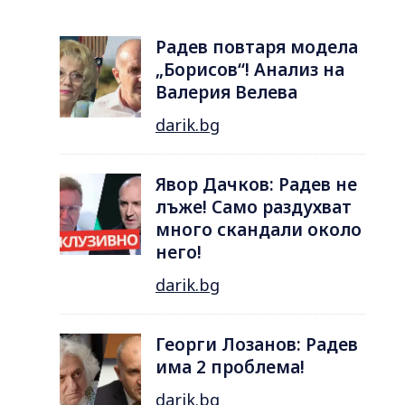
Радев повтаря модела
„Борисов“! Анализ на
Валерия Велева
darik.bg
Явор Дачков: Радев не
лъже! Само раздухват
много скандали около
него!
darik.bg
Георги Лозанов: Радев
има 2 проблема!
darik.bg