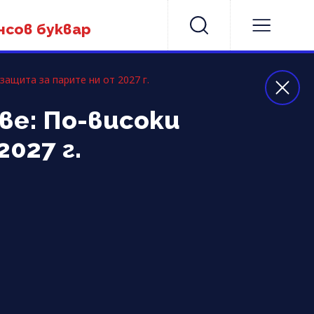
нсов буквар
ащита за парите ни от 2027 г.
ве: По-високи
027 г.