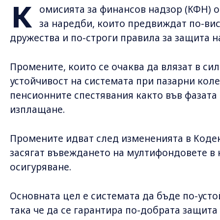
К
омисията за финансов надзор (КФН) 
за наредби, които предвиждат по-ви
дружества и по-строги правила за защита н
Промените, които се очаква да влязат в сила
устойчивост на системата при пазарни кол
пенсионните спестявания както във фазата 
изплащане.
Промените идват след измененията в Кодек
засягат въвеждането на мултифондовете в
осигуряване.
Основната цел е системата да бъде по-усто
така че да се гарантира по-добрата защита