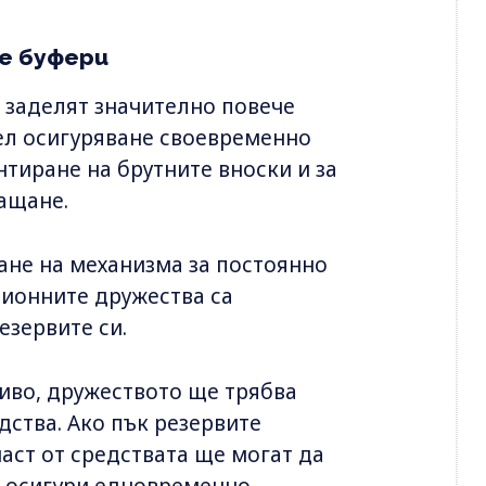
е буфери
а заделят значително повече
цел осигуряване своевременно
тиране на брутните вноски и за
лащане.
ане на механизма за постоянно
сионните дружества са
езервите си.
иво, дружеството ще трябва
дства. Ако пък резервите
аст от средствата ще могат да
е осигури едновременно