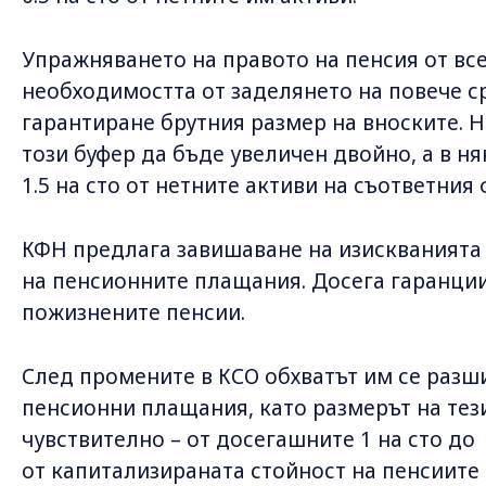
Упражняването на правото на пенсия от вс
необходимостта от заделянето на повече ср
гарантиране брутния размер на вноските. 
този буфер да бъде увеличен двойно, а в ня
1.5 на сто от нетните активи на съответния 
КФН предлага завишаване на изискванията 
на пенсионните плащания. Досега гаранци
пожизнените пенсии.
След промените в КСО обхватът им се разш
пенсионни плащания, като размерът на тез
чувствително – от досегашните 1 на сто до 4
от капитализираната стойност на пенсиите