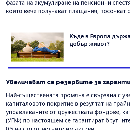
фазата на акумулиране на пенсионни спестя
които вече получават плащания, посочват 
Къде в Европа държа
добър живот?
Увеличават се резервите за гарант
Най-съществената промяна е свързана с ув
капиталовото покритие в резултат на трайн
управляваните от дружествата фондове, кат
(УПФ) по настоящем се гарантират брутните
0.5 на сто от нетните им активи.