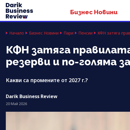
Бизнес Новини
Начало
Бизнес Новини
Пари
Пенсии
КФН затяга прав
КФН затяга правилата
резерви и по-голяма з
Какви са промените от 2027 г.?
Darik Business Review
20 Май 2026