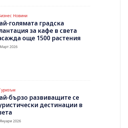
Бизнес Новини
ай-голямата градска
лантация за кафе в света
асажда още 1500 растения
 Март 2026
Туризъм
ай-бързо развиващите се
уристически дестинации в
вета
 Януари 2026