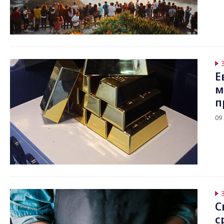
Е
м
п
09
С
с