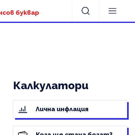
нсов буквар
Калкулатори
Лична инфлация
Кога ще стана богат?