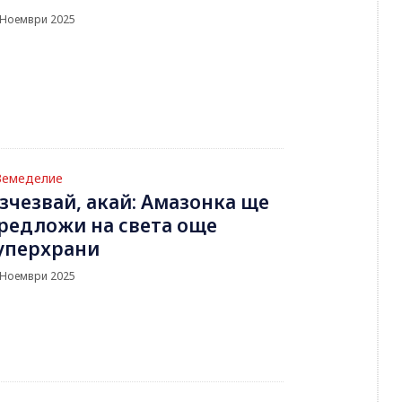
 Ноември 2025
Земеделие
зчезвай, акай: Амазонка ще
редложи на света още
уперхрани
 Ноември 2025