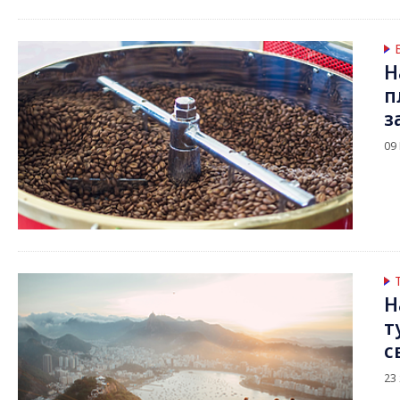
Н
п
з
09
Н
т
с
23