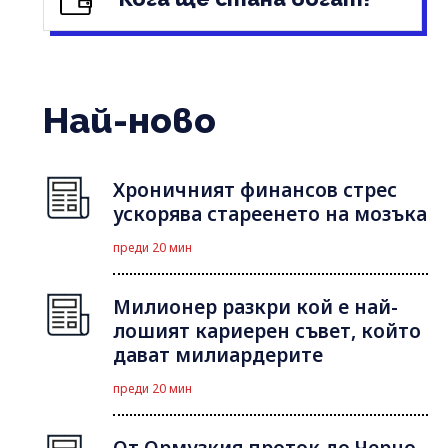
Най-ново
Хроничният финансов стрес
ускорява стареенето на мозъка
преди 20 мин
Милионер разкри кой е най-
лошият кариерен съвет, който
дават милиардерите
преди 20 мин
От Ормузкия проток до Черно