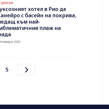
Туризъм
уксозният хотел в Рио де
анейро с басейн на покрива,
ледащ към най-
мблематичния плаж на
рада
 Ноември 2025
5