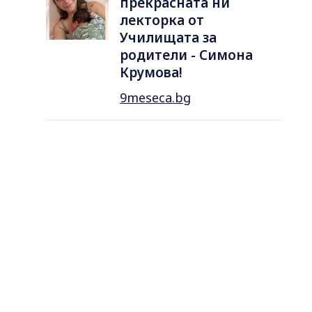
прекрасната ни
лекторка от
Училищата за
родители - Симона
Крумова!
9meseca.bg