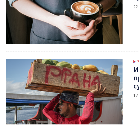
22
И
п
с
17