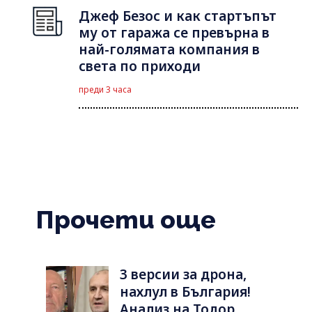
Джеф Безос и как стартъпът
му от гаража се превърна в
най-голямата компания в
света по приходи
преди 3 часа
Прочети още
3 версии за дрона,
нахлул в България!
Анализ на Тодор