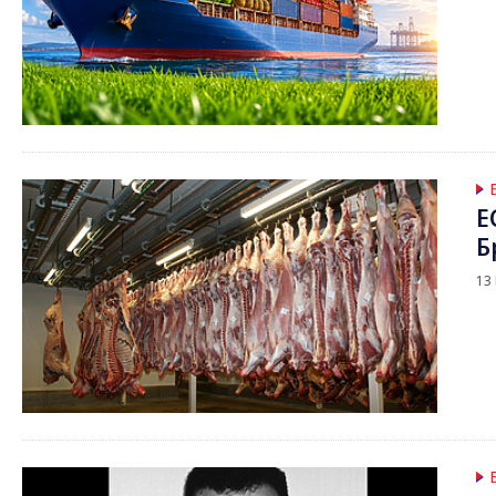
Е
Б
13