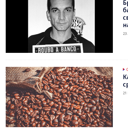
Б
б
с
н
23
К
с
21