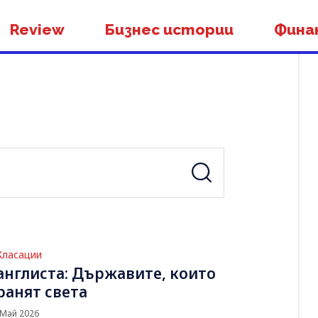
Review
Бизнес истории
Фина
Класации
англиста: Държавите, които
ранят света
 Май 2026