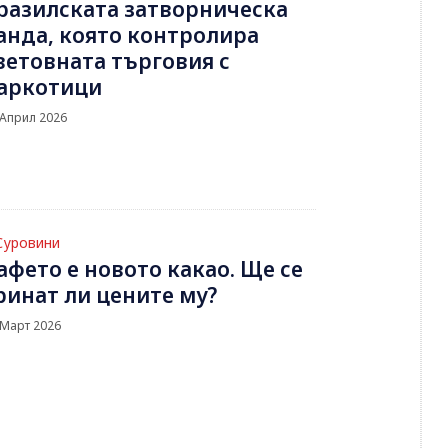
разилската затворническа
анда, която контролира
ветовната търговия с
аркотици
 Април 2026
Суровини
афето е новото какао. Ще се
ринат ли цените му?
 Март 2026