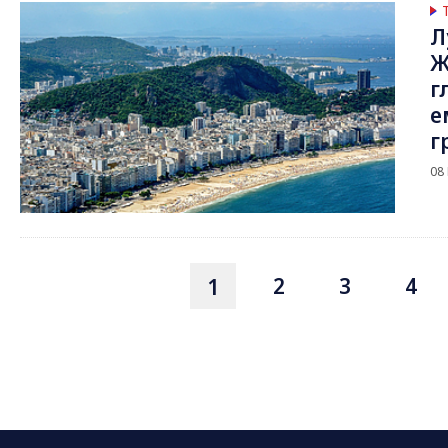
Л
Ж
г
е
г
08
2
3
4
1