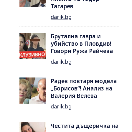
Тагарев
darik.bg
Брутална гавра и
убийство в Пловдив!
Говори Ружа Райчева
darik.bg
Радев повтаря модела
„Борисов“! Анализ на
Валерия Велева
darik.bg
Честита дъщеричка на