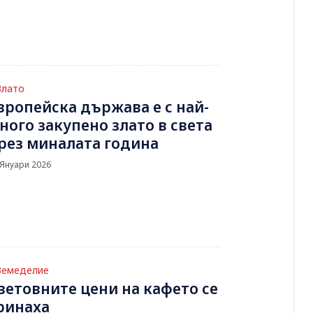
Злато
вропейска държава е с най-
ного закупено злато в света
рез миналата година
 Януари 2026
Земеделие
ветовните цени на кафето се
ринаха