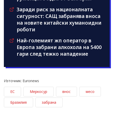
Заради риск за националната
сигурност: САЩ забранява вноса
на новите китайски хуманоидни
роботи
Най-големият жп оператор в
Европа забрани алкохола на 5400
гари след тежко нападение
Източник: Euronews
ЕС
Меркосур
внос
месо
Бразилия
забрана