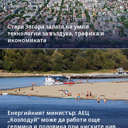
Стара Загора залага на умни
технологии за въздуха, трафика и
икономиката
Енергийният министър: АЕЦ
„Козлодуй“ може да работи още
седмица и половина при ниските нива