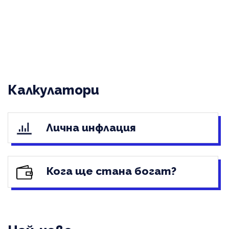
Калкулатори
Лична инфлация
Кога ще стана богат?