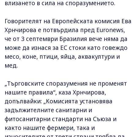
влизането в сила на споразумението.
Говорителят на Европейската комисия Ева
Хрнчирова е потвърдила пред Euronews,
че от 3 септември Бразилия вече няма да
може да изнася за ЕС стоки като говеждо
месо, коне, птици, яйца, аквакултури и
мед.
„Търговските споразумения не променят
нашите правила“, каза Хрнчирова,
допълвайки: „Комисията установява
задължителните санитарни и
фитосанитарни стандарти на Съюза и
както нашите фермери, така и
износителите от трети страни трябва да