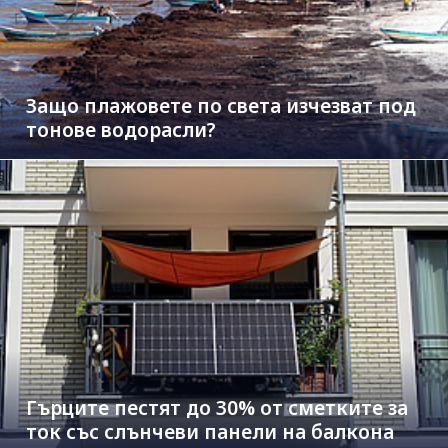
Защо плажовете по света изчезват под
тонове водорасли?
Гърците пестят до 30% от сметките за
ток със слънчеви панели на балкона