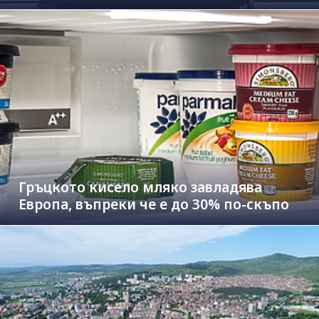
Гръцкото кисело мляко завладява
Европа, въпреки че е до 30% по-скъпо