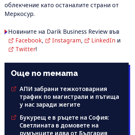
облекчение като останалите страни от
Меркосур.
Новините на Darik Business Review във
Facebook
,
Instagram
,
LinkedIn
и
Twitter
!
Още по темата
АПИ забрани тежкотоварния
трафик по магистрали и пътища
у нас заради жегите
Букурещ е в ръцете на София:
Светлината в домовете на
румънците идва от България