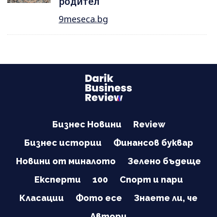
родител
9meseca.bg
Бизнес Новини
Review
Бизнес истории
Финансов буквар
Новини от миналото
Зелено бъдеще
Експерти
100
Спорт и пари
Класации
Фото есе
Знаете ли, че
Автори