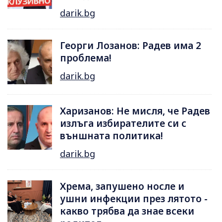
darik.bg
Георги Лозанов: Радев има 2
проблема!
darik.bg
Харизанов: Не мисля, че Радев
излъга избирателите си с
външната политика!
darik.bg
Хрема, запушено носле и
ушни инфекции през лятотo -
какво трябва да знае всеки