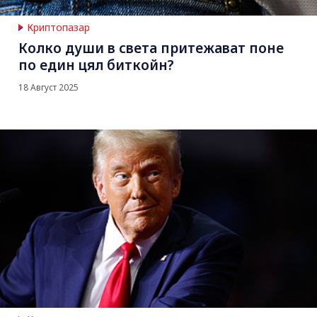
Криптопазар
Колко души в света притежават поне
по един цял биткойн?
18 Август 2025