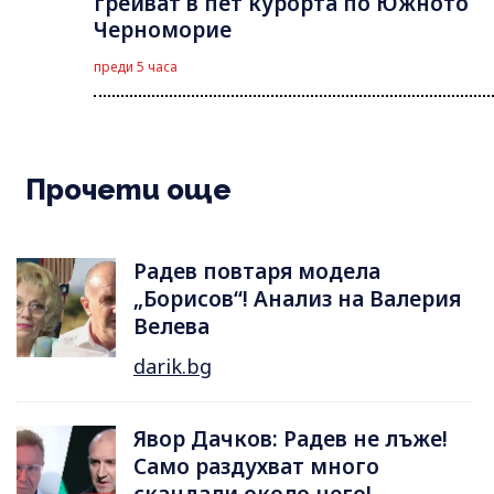
грейват в пет курорта по Южното
Черноморие
преди 5 часа
Прочети още
Радев повтаря модела
„Борисов“! Анализ на Валерия
Велева
darik.bg
Явор Дачков: Радев не лъже!
Само раздухват много
скандали около него!