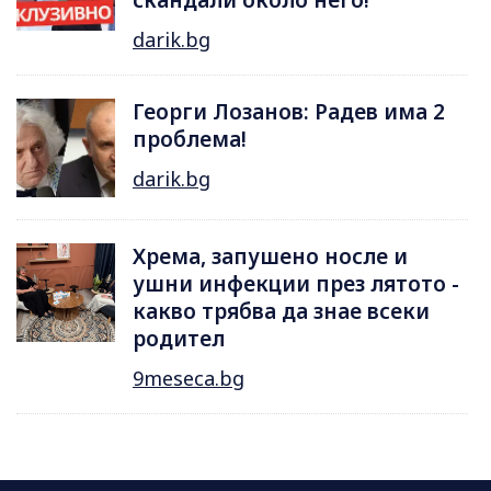
darik.bg
Георги Лозанов: Радев има 2
проблема!
darik.bg
Хрема, запушено носле и
ушни инфекции през лятотo -
какво трябва да знае всеки
родител
9meseca.bg