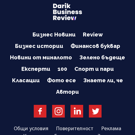
Бизнес Новини
Review
Бизнес истории
Финансов буквар
Новини от миналото
Зелено бъдеще
Експерти
100
Спорт и пари
Класации
Фото есе
Знаете ли, че
Автори
Общи условия
Поверителност
Реклама