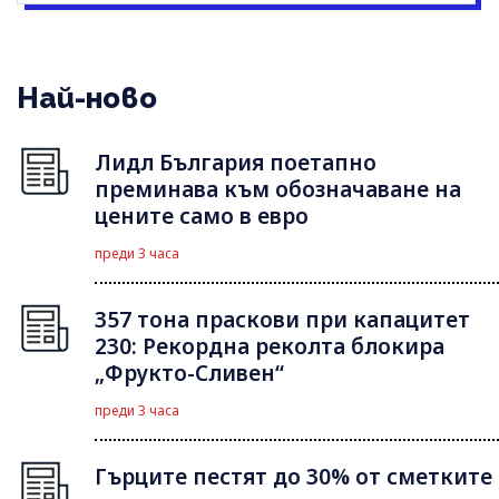
Най-ново
Лидл България поетапно
преминава към обозначаване на
цените само в евро
преди 3 часа
357 тона праскови при капацитет
230: Рекордна реколта блокира
„Фрукто-Сливен“
преди 3 часа
Гърците пестят до 30% от сметките