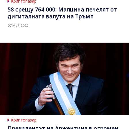
Криптопазар
58 срещу 764 000: Малцина печелят от
дигиталната валута на Тръмп
07 Май 2025
Криптопазар
Президентът на Аржентина в огромен