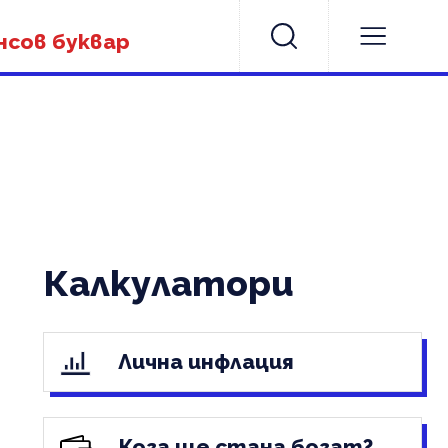
нсов буквар
Калкулатори
Лична инфлация
Кога ще стана богат?