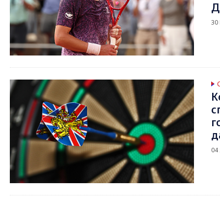
Д
30
К
с
г
д
04