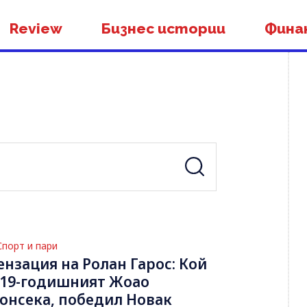
Review
Бизнес истории
Фина
Спорт и пари
ензация на Ролан Гарос: Кой
 19-годишният Жоао
онсека, победил Новак