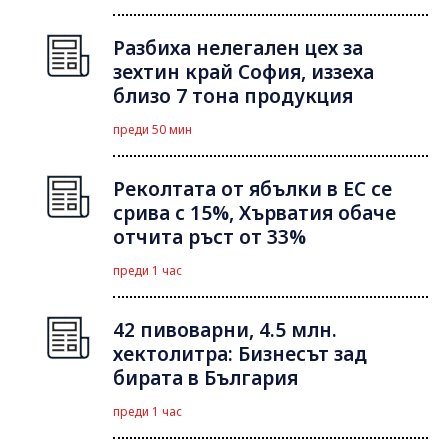
Разбиха нелегален цех за
зехтин край София, иззеха
близо 7 тона продукция
преди 50 мин
Реколтата от ябълки в ЕС се
срива с 15%, Хърватия обаче
отчита ръст от 33%
преди 1 час
42 пивоварни, 4.5 млн.
хектолитра: Бизнесът зад
бирата в България
преди 1 час