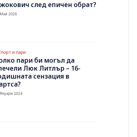
жокович след епичен обрат?
 Май 2026
Спорт и пари
олко пари би могъл да
печели Люк Литлър – 16-
одишната сензация в
артса?
 Януари 2024