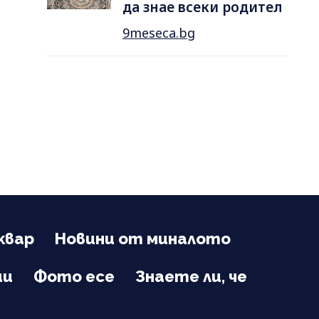
да знае всеки родител
9meseca.bg
квар
Новини от миналото
ии
Фото есе
Знаете ли, че