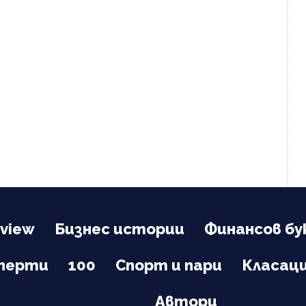
view
Бизнес истории
Финансов бу
сперти
100
Спорт и пари
Класац
Автори