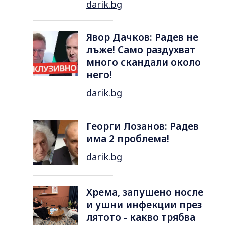
darik.bg
Явор Дачков: Радев не
лъже! Само раздухват
много скандали около
него!
darik.bg
Георги Лозанов: Радев
има 2 проблема!
darik.bg
Хрема, запушено носле
и ушни инфекции през
лятотo - какво трябва