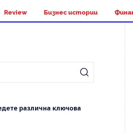
Review
Бизнес истории
Фина
едете различна ключова