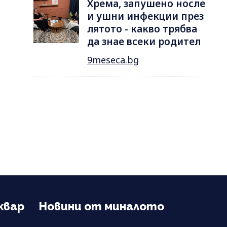
Хрема, запушено носле
и ушни инфекции през
лятотo - какво трябва
да знае всеки родител
9meseca.bg
квар
Новини от миналото