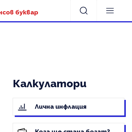
нсов буквар
Калкулатори
Лична инфлация
Кога ще стана богат?