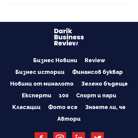
Бизнес Новини
Review
Бизнес истории
Финансов буквар
Новини от миналото
Зелено бъдеще
Експерти
100
Спорт и пари
Класации
Фото есе
Знаете ли, че
Автори