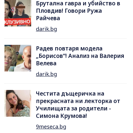
Брутална гавра и убийство в
Пловдив! Говори Ружа
Райчева
darik.bg
Радев повтаря модела
„Борисов“! Анализ на Валерия
Велева
darik.bg
Честита дъщеричка на
прекрасната ни лекторка от
Училищата за родители -
Симона Крумова!
9meseca.bg