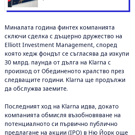
Миналата година финтех компанията
сключи сделка с дъщерно дружество на
Elliott Investment Management, според
която хедж фондът се съгласява да изкупи
30 млрд. паунда от дълга на Klarna с
произход от Обединеното кралство през
следващите години. Klarna ще продължи
да обслужва заемите.
Последният ход на Klarna идва, докато
компанията обмисля възобновяване на
потенциалното си първично публично
предлагане на акции (IPO) в Ню Йорк още