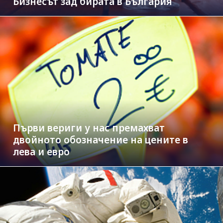
Бизнесът зад бирата в България
Първи вериги у нас премахват
двойното обозначение на цените в
лева и евро