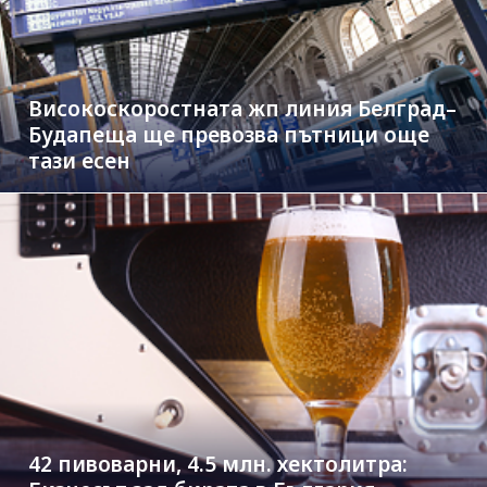
Високоскоростната жп линия Белград–
Будапеща ще превозва пътници още
тази есен
42 пивоварни, 4.5 млн. хектолитра: