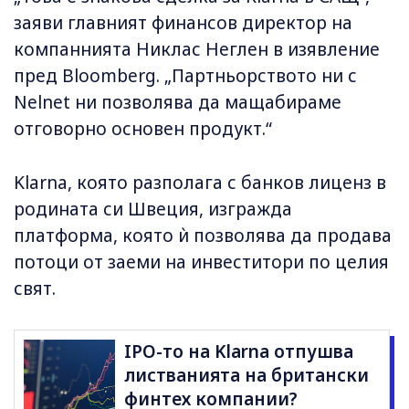
заяви главният финансов директор на
компаннията Никлас Неглен в изявление
пред Bloomberg. „Партньорството ни с
Nelnet ни позволява да мащабираме
отговорно основен продукт.“
Klarna, която разполага с банков лиценз в
родината си Швеция, изгражда
платформа, която ѝ позволява да продава
потоци от заеми на инвеститори по целия
свят.
IPO-то на Klarna отпушва
листванията на британски
финтех компании?