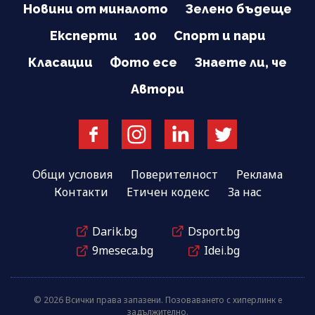
Новини от миналото
Зелено бъдеще
Експерти
100
Спорт и пари
Класации
Фото есе
Знаете ли, че
Автори
Общи условия
Поверителност
Реклама
Контакти
Етичен кодекс
За нас
Darik.bg
Dsport.bg
9meseca.bg
Idei.bg
© 2026 Всички права запазени. Позоваването с хиперлинк е
задължително.