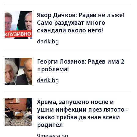
Явор Дачков: Радев не лъже!
Само раздухват много
скандали около него!
darik.bg
Георги Лозанов: Радев има 2
проблема!
darik.bg
Хрема, запушено носле и
ушни инфекции през лятотo -
какво трябва да знае всеки
родител
9meseca.bg