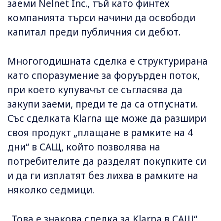
заеми Nelnet Inc., тъй като финтех
компанията търси начини да освободи
капитал преди публичния си дебют.
Многогодишната сделка е структурирана
като споразумение за форуърден поток,
при което купувачът се съгласява да
закупи заеми, преди те да са отпуснати.
Със сделката Klarna ще може да разшири
своя продукт „плащане в рамките на 4
дни“ в САЩ, който позволява на
потребителите да разделят покупките си
и да ги изплатят без лихва в рамките на
няколко седмици.
„Това е знакова сделка за Klarna в САЩ“,