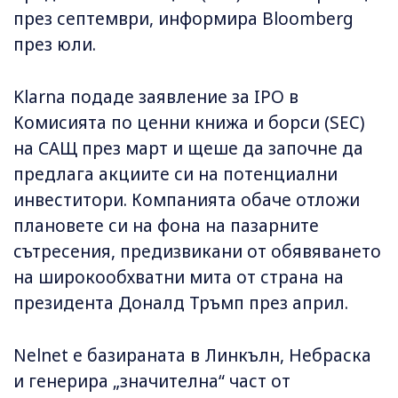
през септември, информира Bloomberg
през юли.
Klarna подаде заявление за IPO в
Комисията по ценни книжа и борси (SEC)
на САЩ през март и щеше да започне да
предлага акциите си на потенциални
инвеститори. Компанията обаче отложи
плановете си на фона на пазарните
сътресения, предизвикани от обявяването
на широкообхватни мита от страна на
президента Доналд Тръмп през април.
Nelnet е базираната в Линкълн, Небраска
и генерира „значителна“ част от