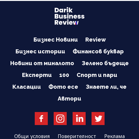
Бизнес Новини
Review
Бизнес истории
Финансов буквар
Новини от миналото
Зелено бъдеще
Експерти
100
Спорт и пари
Класации
Фото есе
Знаете ли, че
Автори
Общи условия
Поверителност
Реклама