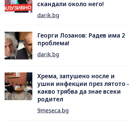
скандали около него!
darik.bg
Георги Лозанов: Радев има 2
проблема!
darik.bg
Хрема, запушено носле и
ушни инфекции през лятотo -
какво трябва да знае всеки
родител
9meseca.bg