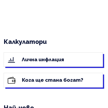
Калкулатори
Лична инфлация
Кога ще стана богат?
Най-ново