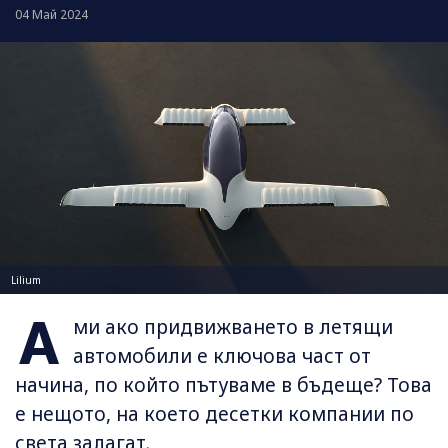
04 Май 2024
Lilium
А
ми ако придвижването в летящи
автомобили е ключова част от
начина, по който пътуваме в бъдеще? Това
е нещото, на което десетки компании по
света залагат.