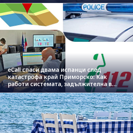
eCall спаси двама испанци след
катастрофа край Приморско: Как
работи системата, задължителна в
новите коли