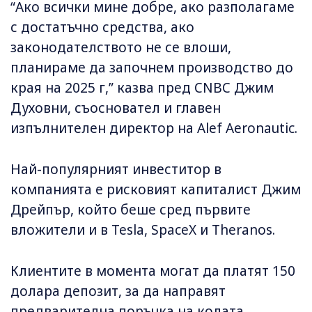
“Ако всички мине добре, ако разполагаме
с достатъчно средства, ако
законодателството не се влоши,
планираме да започнем производство до
края на 2025 г,” казва пред CNBC Джим
Духовни, съосновател и главен
изпълнителен директор на Alef Aeronautic.
Най-популярният инвеститор в
компанията е рисковият капиталист Джим
Дрейпър, който беше сред първите
вложители и в Tesla, SpaceX и Theranos.
Клиентите в момента могат да платят 150
долара депозит, за да направят
предварителна поръчка на колата,