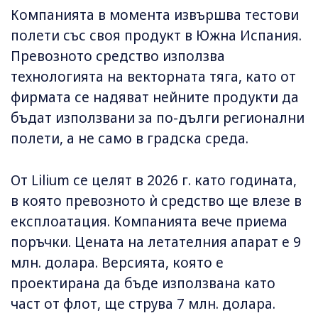
Компанията в момента извършва тестови
полети със своя продукт в Южна Испания.
Превозното средство използва
технологията на векторната тяга, като от
фирмата се надяват нейните продукти да
бъдат използвани за по-дълги регионални
полети, а не само в градска среда.
От Lilium се целят в 2026 г. като годината,
в която превозното ѝ средство ще влезе в
експлоатация. Компанията вече приема
поръчки. Цената на летателния апарат е 9
млн. долара. Версията, която е
проектирана да бъде използвана като
част от флот, ще струва 7 млн. долара.