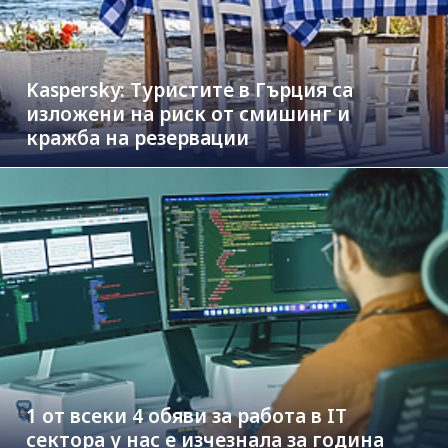
Kaspersky: Туристите в Гърция са
изложени на риск от смишинг и
кражба на резервации
1 от всеки 4 обяви за работа в IT
сектора у нас е изчезнала за година