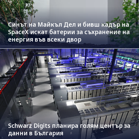
Синът на Майкъл Дeл и бивш кадър на
SpaceX искат батерии за съхранение на
енергия във всеки двор
Schwarz Digits планира голям център за
данни в България