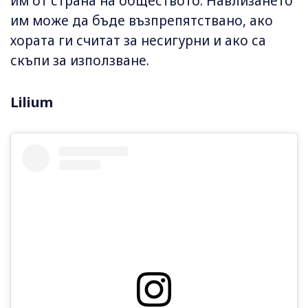
им от страна на обществото. Навлизането
им може да бъде възпрепятствано, ако
хората ги считат за несигурни и ако са
скъпи за използване.
Lilium