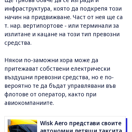
Ще трябва обаче да се изгради и
инфраструктура, която да подкрепя този
начин на придвижване. Част от нея ще са
т. нар. вертипортове - или терминали за
излитане и кацане на този тип превозни
средства.
Някои по-заможни хора може да
притежават собствени електрически
въздушни превозни средства, но е по-
вероятно те да бъдат управлявани във
флотове от оператор, както при
авиокомпаниите.
Wisk Aero представи своите
автономни летящи таксита