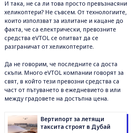
И така, не са ли това просто превъзнасяни
хеликоптери? Не съвсем. От технологиите,
които използват за излитане и кацане до
факта, че са електрически, превозните
средства eVTOL се опитват да се
разграничат от хеликоптерите.
Да не говорим, че последните са доста
скъпи. Много eVTOL компании говорят за
свят, в който тези превозни средства са
част от пътуването в ежедневието в или
между градовете на достъпна цена.
Вертипорт за летящи
таксита строят в Дубай