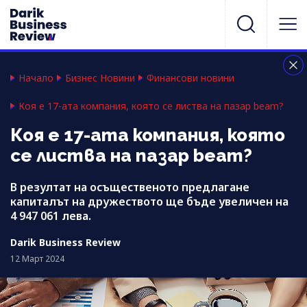
Начало
Бизнес Новини
Финансови новини
Коя е 17-ата компания, която се листва на пазар beam?
Коя е 17-ата компания, която
се листва на пазар beam?
В резултат на осъщественото предлагане
капиталът на дружеството ще бъде увеличен на
4 947 061 лева.
Darik Business Review
12 Март 2024