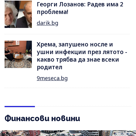
Георги Лозанов: Радев има 2
проблема!
darik.bg
Хрема, запушено носле и
ушни инфекции през лятотo -
какво трябва да знае всеки
родител
9meseca.bg
Финансови новини