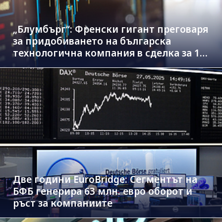
„Блумбърг“: Френски гигант преговаря
за придобиването на българска
технологична компания в сделка за 1.3
млрд. евро
Две години EuroBridge: Сегментът на
БФБ генерира 63 млн. евро оборот и
ръст за компаниите