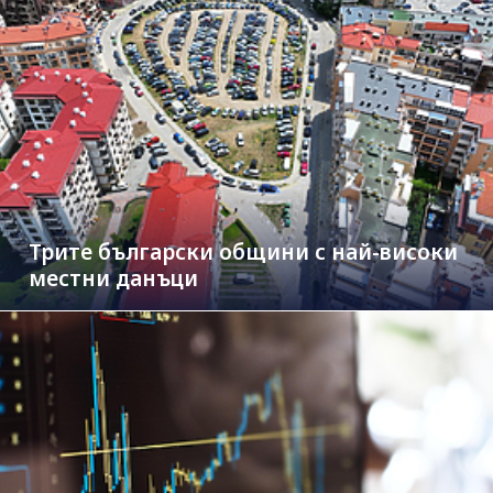
Трите български общини с най-високи
местни данъци