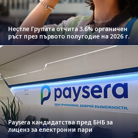
Нестле Групата отчита 3.6% органичен
ръст през първото полугодие на 2026 г.
Paysera кандидатства пред БНБ за
лиценз за електронни пари