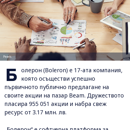
Pexels
Б
олерон (Boleron) е 17-ата компания,
която осъществи успешно
първичното публично предлагане на
своите акции на пазар Beam. Дружеството
пласира 955 051 акции и набра свеж
ресурс от 3.17 млн. лв.
„Болерон“ е софтуерна платформа за