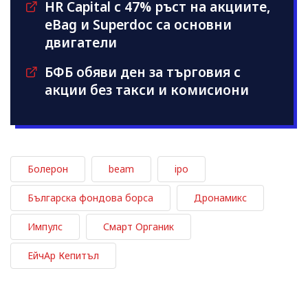
HR Capital с 47% ръст на акциите,
eBag и Superdoc са основни
двигатели
БФБ обяви ден за търговия с
акции без такси и комисиони
Болерон
beam
ipo
Българска фондова борса
Дронамикс
Импулс
Смарт Органик
ЕйчАр Кепитъл