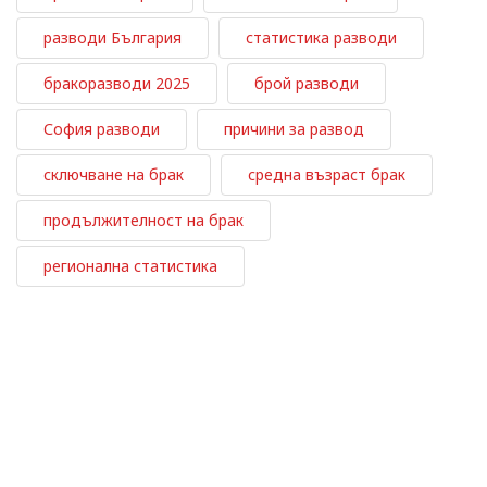
разводи България
статистика разводи
бракоразводи 2025
брой разводи
София разводи
причини за развод
сключване на брак
средна възраст брак
продължителност на брак
регионална статистика