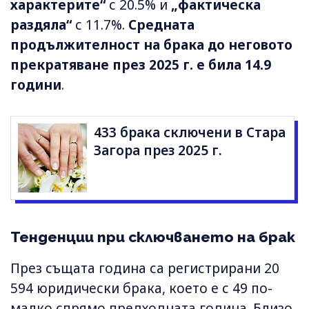
характерите“
с 20.5% и
„фактическа
раздяла“
с 11.7%.
Средната
продължителност на брака до неговото
прекратяване през 2025 г. е била 14.9
години
.
433 брака сключени в Стара
Загора през 2025 г.
Тенденции при сключването на брак
През същата година са регистрирани 20
594 юридически брака, което е с 49 по-
малко спрямо предходната година. Близо