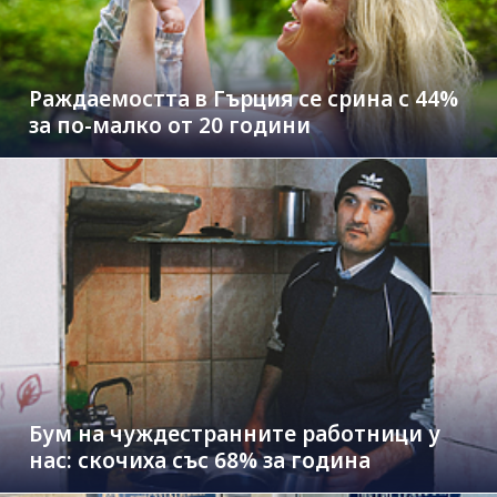
Раждаемостта в Гърция се срина с 44%
за по-малко от 20 години
Бум на чуждестранните работници у
нас: скочиха със 68% за година