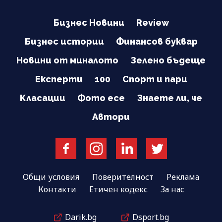
Бизнес Новини
Review
Бизнес истории
Финансов буквар
Новини от миналото
Зелено бъдеще
Експерти
100
Спорт и пари
Класации
Фото есе
Знаете ли, че
Автори
Общи условия
Поверителност
Реклама
Контакти
Етичен кодекс
За нас
Darik.bg
Dsport.bg