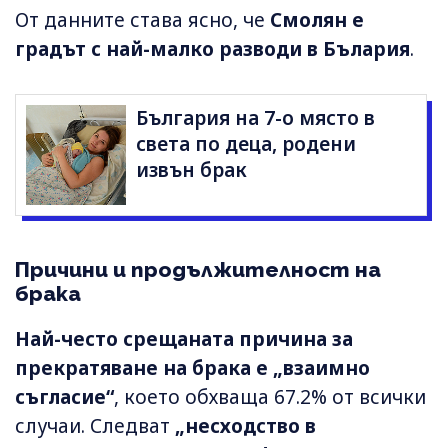
От данните става ясно, че
Смолян е
градът с най-малко разводи в Бълария
.
България на 7-о място в
света по деца, родени
извън брак
Причини и продължителност на
брака
Най-често срещаната причина за
прекратяване на брака е „взаимно
съгласие“
, което обхваща 67.2% от всички
случаи. Следват
„несходство в