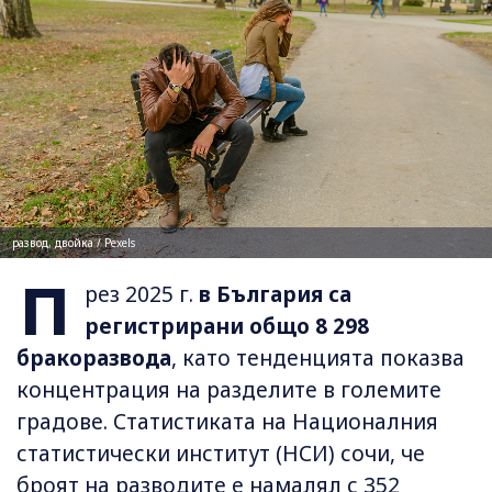
развод, двойка / Pexels
П
рез 2025 г.
в България са
регистрирани общо 8 298
бракоразвода
, като тенденцията показва
концентрация на разделите в големите
градове. Статистиката на Националния
статистически институт (НСИ) сочи, че
броят на разводите е намалял с 352