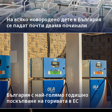
На всяко новородено дете в България
се падат почти двама починали
България с най-голямо годишно
поскъпване на горивата в ЕС