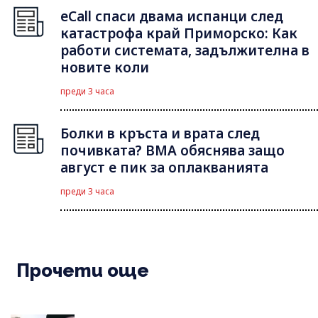
eCall спаси двама испанци след
катастрофа край Приморско: Как
работи системата, задължителна в
новите коли
преди 3 часа
Болки в кръста и врата след
почивката? ВМА обяснява защо
август е пик за оплакванията
преди 3 часа
Прочети още