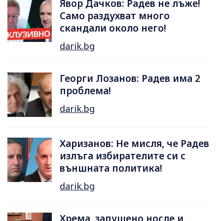
Явор Дачков: Радев не лъже!
Само раздухват много
скандали около него!
darik.bg
Георги Лозанов: Радев има 2
проблема!
darik.bg
Харизанов: Не мисля, че Радев
излъга избирателите си с
външната политика!
darik.bg
Хрема, запушено носле и