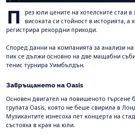
П
рез юли цените на хотелските стаи в
високата си стойност в историята, а 
регистрира рекордни приходи.
Според данни на компанията за анализи на
пик се дължи основно на две мащабни събит
тенис турнира Уимбълдън.
Завръщането на Oasis
Основен двигател на повишеното търсене 
групата Oasis, която не беше свирила в Лон
Музикантите изнесоха пет концерта на стад
състояха в края на юли.