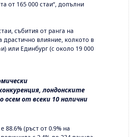
а от 165 000 стаи“, допълни
таи, събития от ранга на
а драстично влияние, колкото в
и) или Единбург (с около 19 000
омически
конкуренция, лондонските
о осем от всеки 10 налични
е 88.6% (ръст от 0.9% на