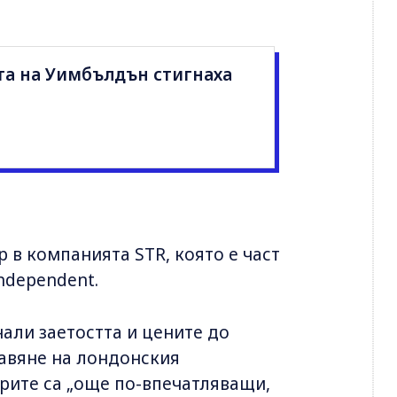
та на Уимбълдън стигнаха
 в компанията STR, която е част
ndependent.
нали заетостта и цените до
авяне на лондонския
фрите са „още по-впечатляващи,