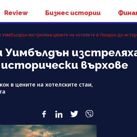
Review
Бизнес истории
Фина
 и Уимбълдън изстреляха цените на хотелите в Лондон до исто
и Уимбълдън изстрелях
 исторически върхове
ок в цените на хотелските стаи,
та