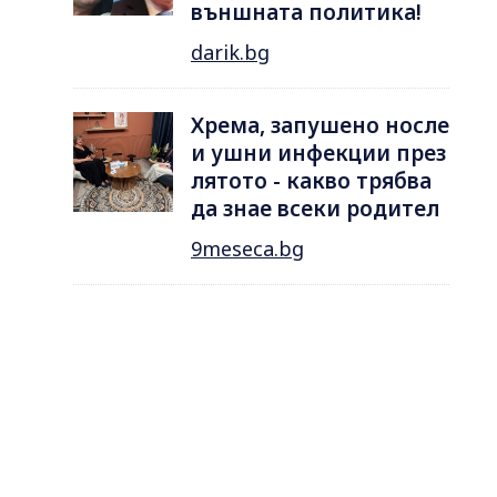
външната политика!
darik.bg
Хрема, запушено носле
и ушни инфекции през
лятотo - какво трябва
да знае всеки родител
9meseca.bg