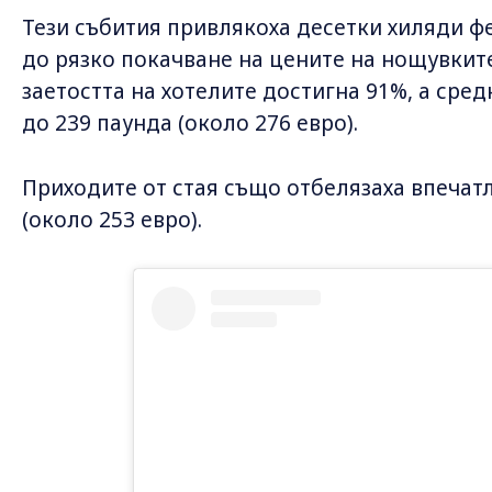
Тези събития привлякоха десетки хиляди ф
до рязко покачване на цените на нощувкит
заетостта на хотелите достигна 91%, а сред
до 239 паунда (около 276 евро).
Приходите от стая също отбелязаха впечат
(около 253 евро).