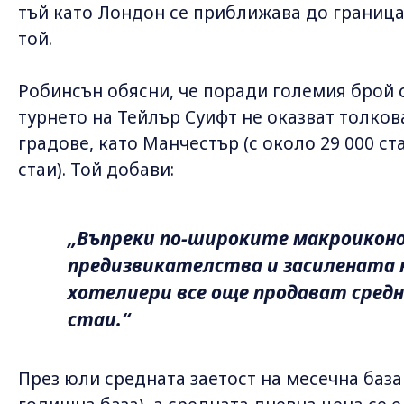
тъй като Лондон се приближава до границат
той.
Робинсън обясни, че поради големия брой с
турнето на Тейлър Суифт не оказват толков
градове, като Манчестър (с около 29 000 ста
стаи). Той добави:
„Въпреки по-широките макроикон
предизвикателства и засилената 
хотелиери все още продават средн
стаи.“
През юли средната заетост на месечна база 