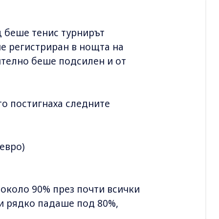
 беше тенис турнирът
ше регистриран в нощта на
ително беше подсилен и от
ато постигнаха следните
 евро)
а около 90% през почти всички
и рядко падаше под 80%,