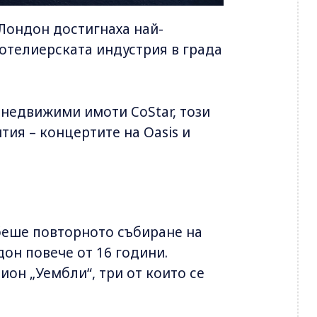
 Лондон достигнаха най-
хотелиерската индустрия в града
 недвижими имоти CoStar, този
ия – концертите на Oasis и
беше повторното събиране на
дон повече от 16 години.
ион „Уембли“, три от които се