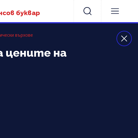
нсов буквар
рически върхове
а цените на