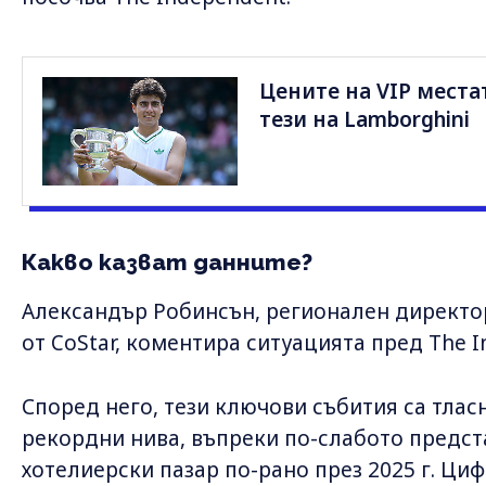
Цените на VIP места
тези на Lamborghini
Какво казват данните?
Александър Робинсън, регионален директор
от CoStar, коментира ситуацията пред The I
Според него, тези ключови събития са тлас
рекордни нива, въпреки по-слабото предст
хотелиерски пазар по-рано през 2025 г. Ци