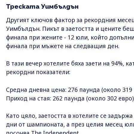
Треската Уимбълдън
Другият ключов фактор за рекордния месец
Уимбълдън. Пикът в заетостта и цените бе
финала при жените - 12 юли, който допълн
финала при мъжете на следващия ден.
В тази вечер хотелите бяха заети на 94%, к
рекордни показатели:
Средна дневна цена: 276 паунда (около 319
Приход на стая: 262 паунда (около 302 евро)
Като цяло, заетостта в хотелите се задърж
дни от шампионата, а през целия месец юл
посочва The Independent.