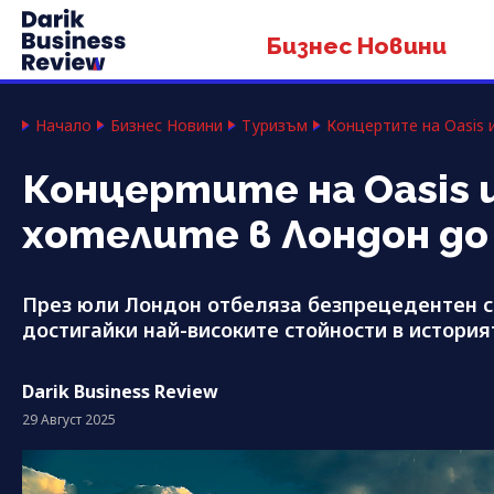
Бизнес Новини
Начало
Бизнес Новини
Туризъм
Концертите на Oasis
Концертите на Oasis 
хотелите в Лондон до
През юли Лондон отбеляза безпрецедентен ск
достигайки най-високите стойности в история
Darik Business Review
29 Август 2025