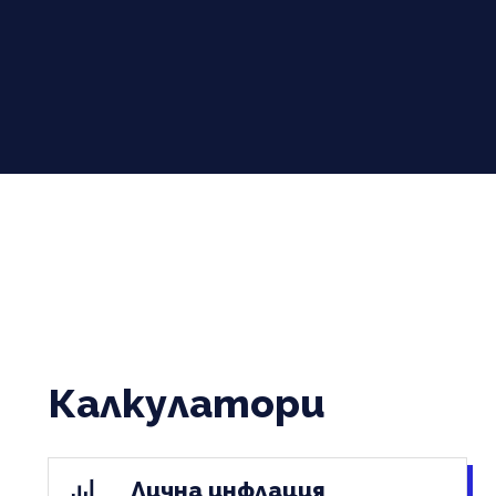
Калкулатори
Лична инфлация