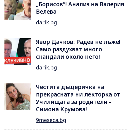
„Борисов“! Анализ на Валерия
Велева
darik.bg
Явор Дачков: Радев не лъже!
Само раздухват много
скандали около него!
darik.bg
Честита дъщеричка на
прекрасната ни лекторка от
Училищата за родители -
Симона Крумова!
9meseca.bg