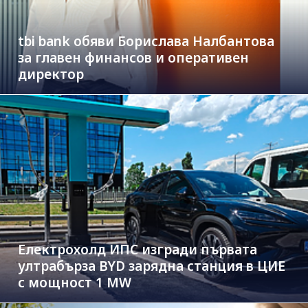
tbi bank обяви Борислава Налбантова
за главен финансов и оперативен
директор
Електрохолд ИПС изгради първата
ултрабърза BYD зарядна станция в ЦИЕ
с мощност 1 MW