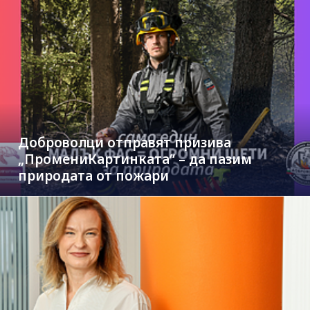
Доброволци отправят призива
„ПромениКартинката“ – да пазим
природата от пожари