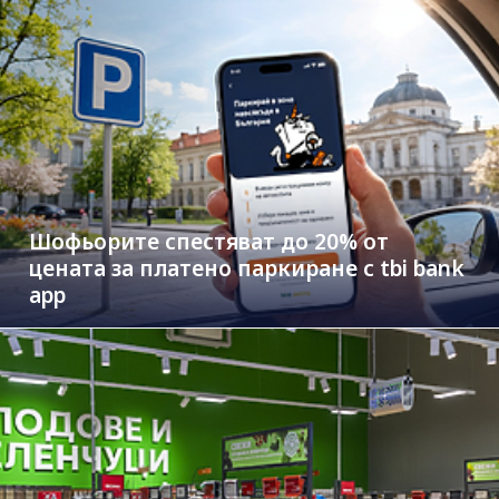
Шофьорите спестяват до 20% от
цената за платено паркиране с tbi bank
app