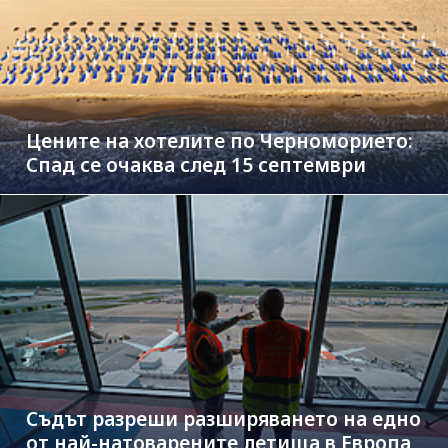
Цените на хотелите по Черноморието:
Спад се очаква след 15 септември
Съдът разреши разширяването на едно
от най-натоварените летища в Европа