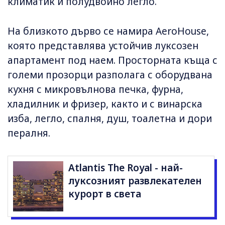
климатик и полудвойно легло.
На близкото дърво се намира AeroHouse,
която представлява устойчив луксозен
апартамент под наем. Просторната къща с
големи прозорци разполага с оборудвана
кухня с микровълнова печка, фурна,
хладилник и фризер, както и с винарска
изба, легло, спалня, душ, тоалетна и дори
пералня.
Atlantis The Royal - най-
луксозният развлекателен
курорт в света