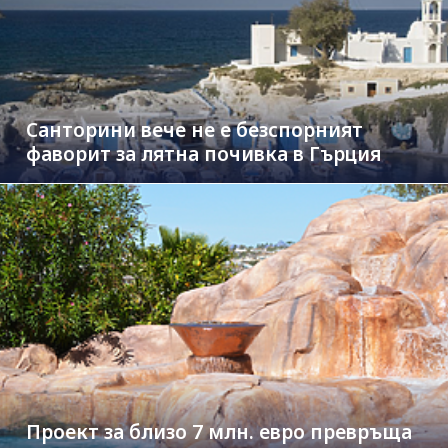
Санторини вече не е безспорният
фаворит за лятна почивка в Гърция
Проект за близо 7 млн. евро превръща