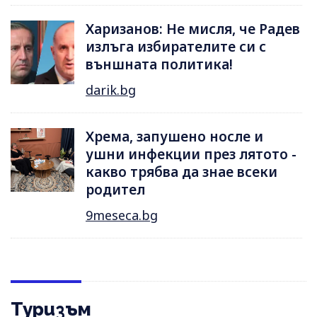
Харизанов: Не мисля, че Радев
излъга избирателите си с
външната политика!
darik.bg
Хрема, запушено носле и
ушни инфекции през лятотo -
какво трябва да знае всеки
родител
9meseca.bg
Туризъм