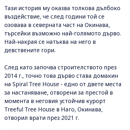
Тази история му оказва толкова дълбоко
въздействие, че след години той се
озовава в северната част на Окинава,
търсейки възможно най-голямото дърво.
Най-накрая се натъква на него в
девствените гори.
След като започва строителството през
2014 г., точно това дърво става домакин
на Spiral Tree House - едно от двете места
за настаняване, отворени за престой в
момента в неговия устойчив курорт
Treeful Tree House в Наго, Окинава,
отворил врати през 2021 г.