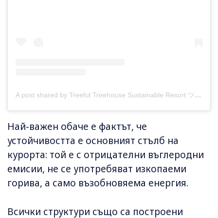
A post shared by Treeful Treehouse Sustainable Resort ツリーフルツリーハウスサステイナブルリゾート (@treeful.treehouse)
Най-важен обаче е фактът, че
устойчивостта е основният стълб на
курорта: той е с отрицателни въглеродни
емисии, не се употребяват изкопаеми
горива, а само възобновяема енергия.
Всички структури също са построени