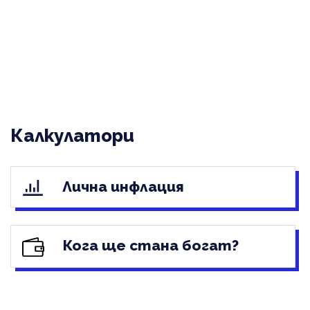
Калкулатори
Лична инфлация
Кога ще стана богат?