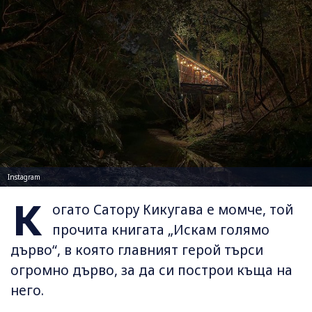
Instagram
К
огато Сатору Кикугава е момче, той
прочита книгата „Искам голямо
дърво“, в която главният герой търси
огромно дърво, за да си построи къща на
него.