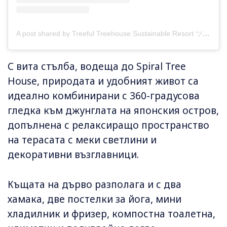
A post shared by Treeful Treehouse Sustainable Resort ツリーフルツリーハウスサステイナブルリゾート (@treeful.treehouse)
С вита стълба, водеща до Spiral Tree
House, природата и удобният живот са
идеално комбинирани с 360-градусова
гледка към джунглата на японския остров,
допълнена с релаксиращо пространство
на терасата с меки светлини и
декоративни възглавници.
Къщата на дърво разполага и с два
хамака, две постелки за йога, мини
хладилник и фризер, компостна тоалетна,