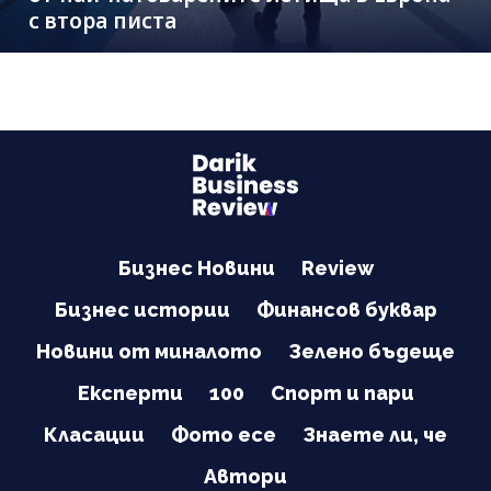
с втора писта
Бизнес Новини
Review
Бизнес истории
Финансов буквар
Новини от миналото
Зелено бъдеще
Експерти
100
Спорт и пари
Класации
Фото есе
Знаете ли, че
Автори