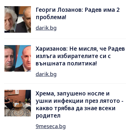
Георги Лозанов: Радев има 2
проблема!
darik.bg
Харизанов: Не мисля, че Радев
излъга избирателите си с
външната политика!
darik.bg
Хрема, запушено носле и
ушни инфекции през лятотo -
какво трябва да знае всеки
родител
9meseca.bg