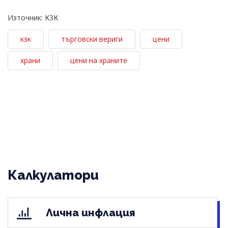
Източник: КЗК
кзк
търговски вериги
цени
храни
цени на храните
Калкулатори
Лична инфлация