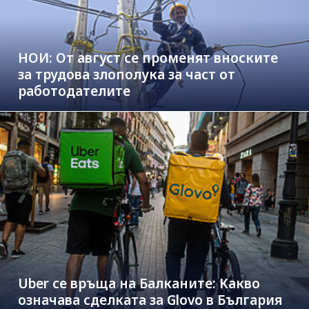
НОИ: От август се променят вноските
за трудова злополука за част от
работодателите
Uber се връща на Балканите: Какво
означава сделката за Glovo в България