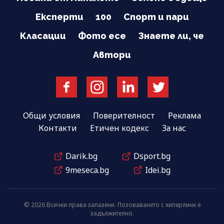
Експерти
100
Спорт и пари
Класации
Фото есе
Знаете ли, че
Автори
Общи условия
Поверителност
Реклама
Контакти
Етичен кодекс
За нас
Darik.bg
Dsport.bg
9meseca.bg
Idei.bg
© 2026 Всички права запазени. Позоваването с хиперлинк е
задължително.