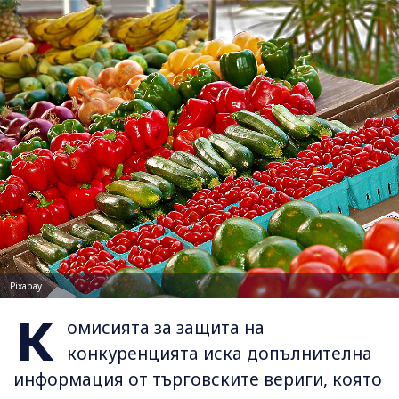
Pixabay
К
омисията за защита на
конкуренцията иска допълнителна
информация от търговските вериги, която