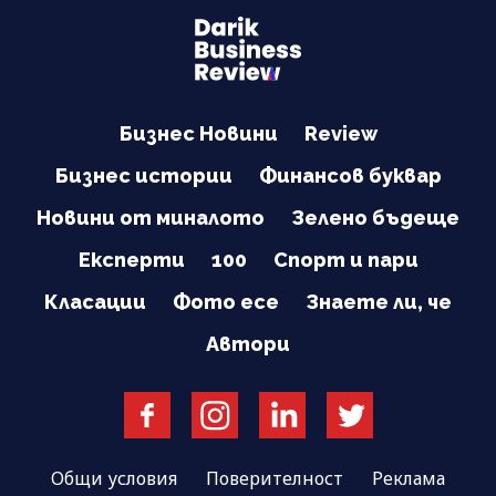
Бизнес Новини
Review
Бизнес истории
Финансов буквар
Новини от миналото
Зелено бъдеще
Експерти
100
Спорт и пари
Класации
Фото есе
Знаете ли, че
Автори
Общи условия
Поверителност
Реклама