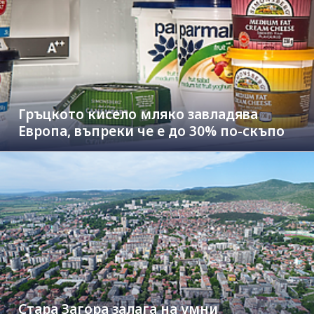
Гръцкото кисело мляко завладява
Европа, въпреки че е до 30% по-скъпо
Стара Загора залага на умни