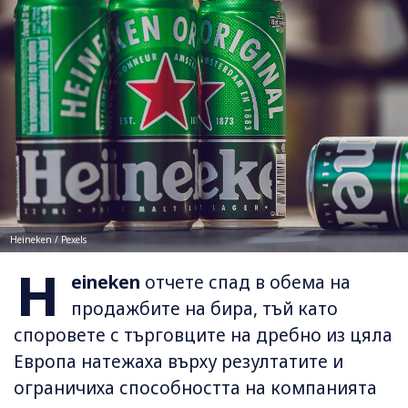
Heineken / Pexels
H
eineken
отчете спад в обема на
продажбите на бира, тъй като
споровете с търговците на дребно из цяла
Европа натежаха върху резултатите и
ограничиха способността на компанията