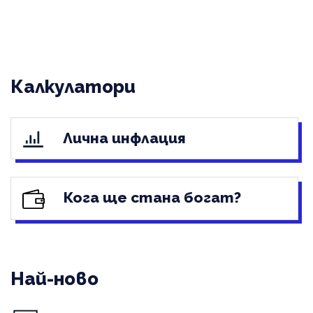
Калкулатори
Лична инфлация
Кога ще стана богат?
Най-ново