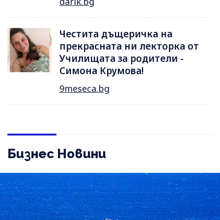
darik.bg
Честита дъщеричка на
прекрасната ни лекторка от
Училищата за родители -
Симона Крумова!
9meseca.bg
Бизнес Новини