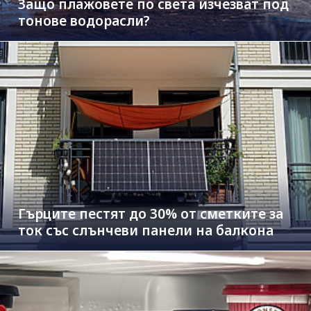
Защо плажовете по света изчезват под
тонове водорасли?
Гърците пестят до 30% от сметките за
ток със слънчеви панели на балкона