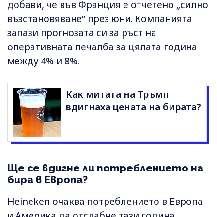
добави, че във Франция е отчетено „силно
възстановяване“ през юни. Компанията
запази прогнозата си за ръст на
оперативната печалба за цялата година
между 4% и 8%.
Как митата на Тръмп
вдигнаха цената на бирата?
Ще се вдигне ли потреблението на
бира в Европа?
Heineken очаква потреблението в Европа
и Америка да отслабне тази година