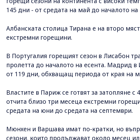
горещи сезони на континента с високи те
145 дни - от средата на май до началото на
Албанската столица Тирана е на второ мяс
екстремни горещини.
В Португалия горещият сезон в Лисабон тра
пролетта до началото на есента. Мадрид в
от 119 дни, обхващащ периода от края на м
Властите в Париж се готвят за затопляне с 
отчита близо три месеца екстремни горещин
средата на юни до средата на септември.
Мюнхен и Варшава имат по-кратки, но въпр
сезони, които продължават около месец ил