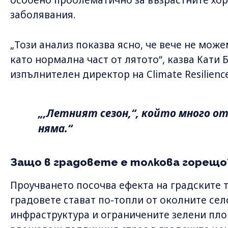
заболявания.
„Този ​​анализ показва ясно, че вече не мо
като нормална част от лятото“, казва Кати
изпълнителен директор на Climate Resilience 
„,Летният сезон,“, който много от 
няма.“
Защо в градовете е толкова горещо
Проучването посочва ефекта на градските 
градовете стават по-топли от околните сел
инфраструктура и ограничените зелени пло