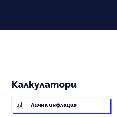
Калкулатори
Лична инфлация