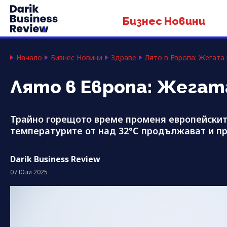
Бизнес Новини
Начало
Бизнес Новини
Здраве
Лято в Европа: Жегата 
Лято в Европа: Жегата
Трайно горещото време променя европейските
температурите от над 32°C продължават и пр
Darik Business Review
07 Юли 2025