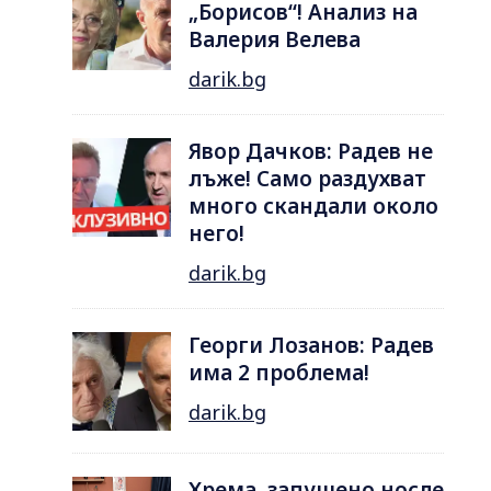
„Борисов“! Анализ на
Валерия Велева
darik.bg
Явор Дачков: Радев не
лъже! Само раздухват
много скандали около
него!
darik.bg
Георги Лозанов: Радев
има 2 проблема!
darik.bg
Хрема, запушено носле