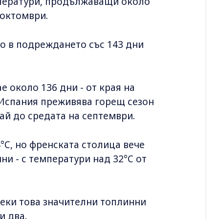
мператури, продължаващи около
 октомври.
то в подреждането със 143 дни
е около 136 дни - от края на
 Испания преживява горещ сезон
ай до средата на септември.
4°C, но френската столица вече
и - с температури над 32°C от
еки това значителни топлинни
и два.