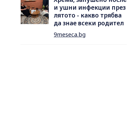
и ушни инфекции през
лятотo - какво трябва
да знае всеки родител
9meseca.bg