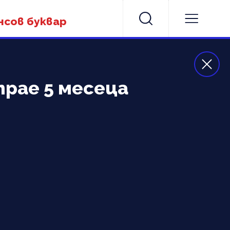
нсов буквар
трае 5 месеца