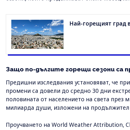
Най-горещият град в
Защо по-дългите горещи сезони са 
Предишни изследвания установяват, че пр
промени са довели до средно 30 дни екстр
половината от населението на света през м
милиарда души, изложени на продължителн
Проучването на World Weather Attribution, 