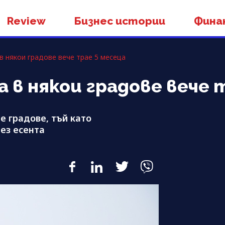
Review
Бизнес истории
Фина
в някои градове вече трае 5 месеца
 в някои градове вече 
 градове, тъй като
ез есента