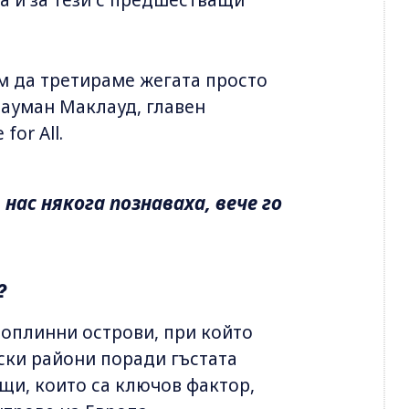
жем да третираме жегата просто
 Бауман Маклауд, главен
for All.
нас някога познаваха, вече го
?
топлинни острови, при който
ски райони поради гъстата
щи, които са ключов фактор,