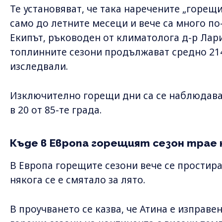
Те установяват, че така наречените „горещи
само до летните месеци и вече са много п
Екипът, ръководен от климатолога д-р Лар
топлинните сезони продължават средно 214
изследвали.
Изключително горещи дни са се наблюдава
в 20 от 85-те града.
Къде в Европа горещият сезон трае 
В Европа горещите сезони вече се простира
някога се е смятало за лято.
В проучването се казва, че Атина е изправе