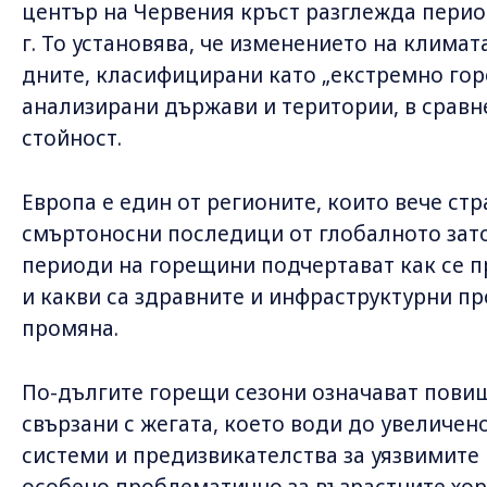
център на Червения кръст разглежда период
г. То установява, че изменението на климат
дните, класифицирани като „екстремно горе
анализирани държави и територии, в срав
стойност.
Европа е един от регионите, които вече ст
смъртоносни последици от глобалното зат
периоди на горещини подчертават как се 
и какви са здравните и инфраструктурни пр
промяна.
По-дългите горещи сезони означават повиш
свързани с жегата, което води до увеличен
системи и предизвикателства за уязвимите 
особено проблематично за възрастните хор