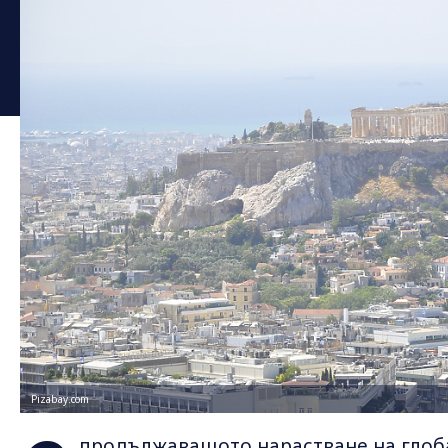
Pizabay.com
продължаващото нарастване на глоб