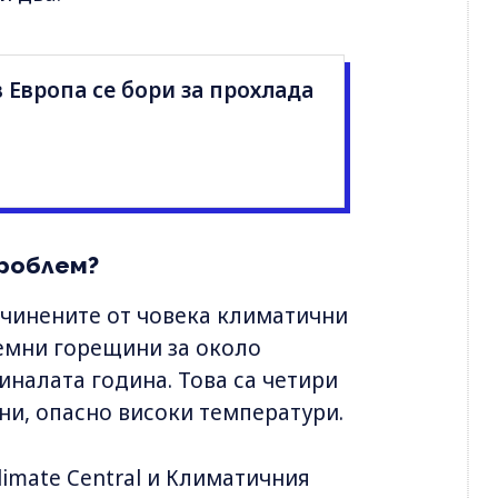
 Европа се бори за прохлада
проблем?
ичинените от човека климатични
емни горещини за около
иналата година. Това са четири
и, опасно високи температури.
Climate Central и Климатичния