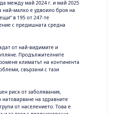
а между май 2024 г. и май 2025
а най-малко е удвоило броя на
щи“ в 195 от 247-те
нение с предишната средна
радат от най-видимите и
опляне. Продължителните
променя климатът на континента
облеми, свързани с тази
ен риск от заболявания,
о натоварване на здравните
групи от населението. Това е
а и за тези с предшестващи