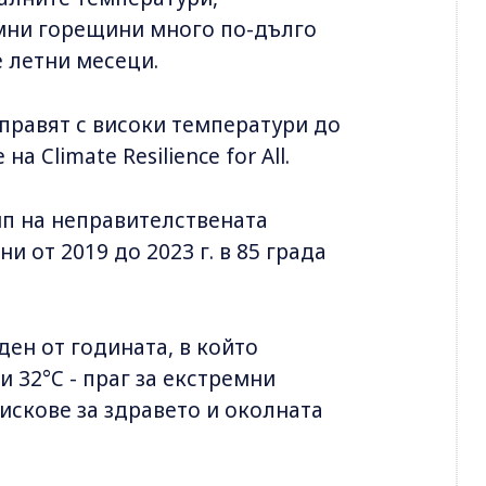
мни горещини много по-дълго
 летни месеци.
справят с високи температури до
а Climate Resilience for All.
ип на неправителствената
 от 2019 до 2023 г. в 85 града
ден от годината, в който
 32°C - праг за екстремни
искове за здравето и околната