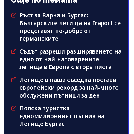
Ръст за Варна и Бургас:
Българските летища на Fraport се
представят по-добре от
германските
Съдът разреши разширяването на
едно от най-натоварените
летища в Европа с втора писта
Летище в наша съседка постави
европейски рекорд за най-много
обслужени пътници за ден
Полска туристка -
едномилионният пътник на
Летище Бургас