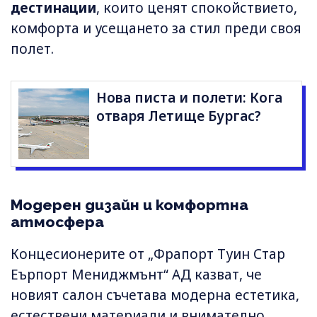
дестинации
, които ценят спокойствието,
комфорта и усещането за стил преди своя
полет.
Нова писта и полети: Кога
отваря Летище Бургас?
Модерен дизайн и комфортна
атмосфера
Концесионерите от „Фрапорт Туин Стар
Еърпорт Мениджмънт“ АД казват, че
новият салон съчетава модерна естетика,
естествени материали и внимателно