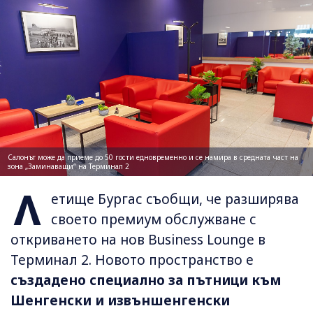
Салонът може да приеме до 50 гости едновременно и се намира в средната част на
зона „Заминаващи“ на Терминал 2
Л
етище Бургас съобщи, че разширява
своето премиум обслужване с
откриването на нов Business Lounge в
Терминал 2. Новото пространство е
създадено специално за пътници към
Шенгенски и извъншенгенски