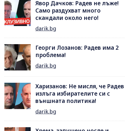
Явор Дачков: Радев не лъже!
Само раздухват много
скандали около него!
darik.bg
Георги Лозанов: Радев има 2
проблема!
darik.bg
Харизанов: Не мисля, че Радев
излъга избирателите си с
външната политика!
darik.bg
Хрема, запушено носле и