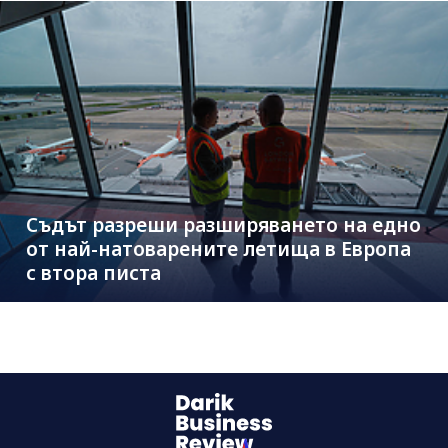
Съдът разреши разширяването на едно
от най-натоварените летища в Европа
с втора писта