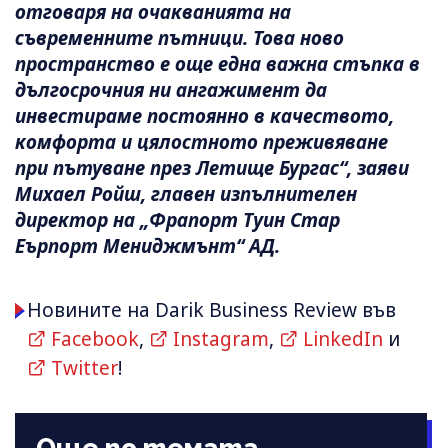
отговаря на очакванията на
съвременните пътници. Това ново
пространство е още една важна стъпка в
дългосрочния ни ангажимент да
инвестираме постоянно в качеството,
комфорта и цялостното преживяване
при пътуване през Летище Бургас“, заяви
Михаел Ройш, главен изпълнителен
директор на „Фрапорт Туин Стар
Еърпорт Мениджмънт“ АД.
Новините на Darik Business Review във
Facebook
,
Instagram
,
LinkedIn
и
Twitter
!
Още по темата