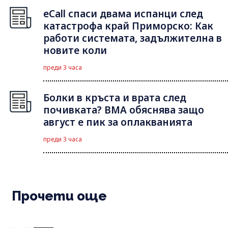
eCall спаси двама испанци след
катастрофа край Приморско: Как
работи системата, задължителна в
новите коли
преди 3 часа
Болки в кръста и врата след
почивката? ВМА обяснява защо
август е пик за оплакванията
преди 3 часа
Прочети още