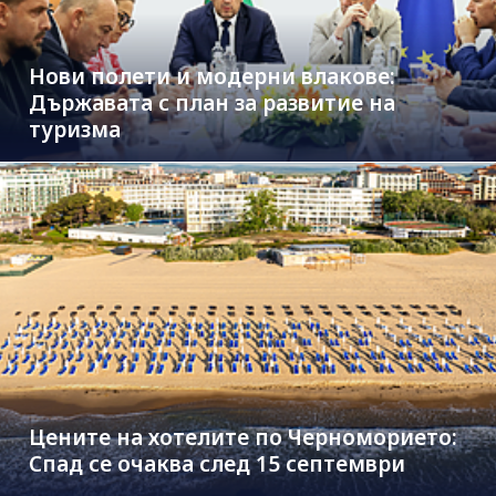
Нови полети и модерни влакове:
Държавата с план за развитие на
туризма
Цените на хотелите по Черноморието:
Спад се очаква след 15 септември