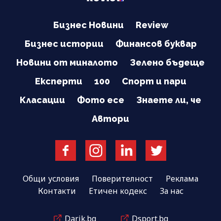
Бизнес Новини
Review
Бизнес истории
Финансов буквар
Новини от миналото
Зелено бъдеще
Експерти
100
Спорт и пари
Класации
Фото есе
Знаете ли, че
Автори
Общи условия
Поверителност
Реклама
Контакти
Етичен кодекс
За нас
Darik.bg
Dsport.bg