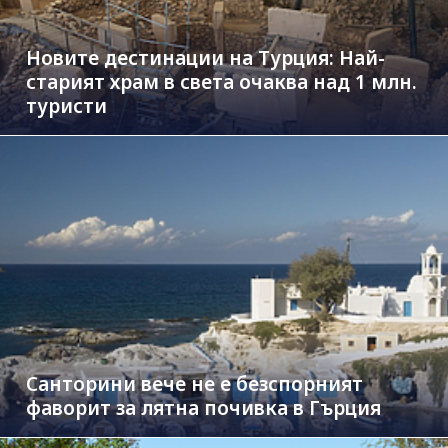
Новите дестинации на Турция: Най-
старият храм в света очаква над 1 млн.
туристи
Санторини вече не е безспорният
фаворит за лятна почивка в Гърция