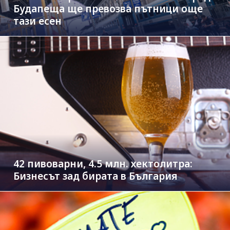
Будапеща ще превозва пътници още
тази есен
42 пивоварни, 4.5 млн. хектолитра:
Бизнесът зад бирата в България