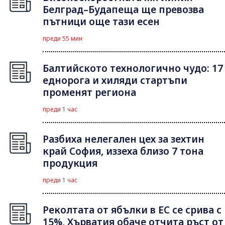
Белград–Будапеща ще превозва
пътници още тази есен
преди 55 мин
Балтийското технологично чудо: 17
еднорога и хиляди стартъпи
променят региона
преди 1 час
Разбиха нелегален цех за зехтин
край София, иззеха близо 7 тона
продукция
преди 1 час
Реколтата от ябълки в ЕС се срива с
15%, Хърватия обаче отчита ръст от