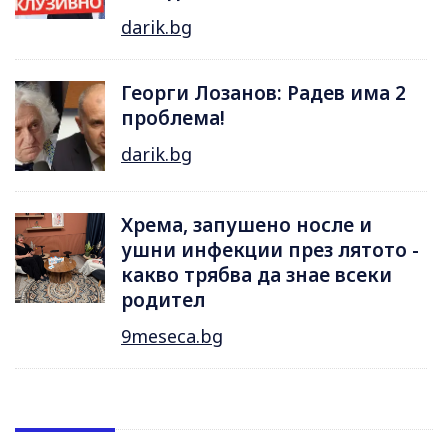
darik.bg
Георги Лозанов: Радев има 2
проблема!
darik.bg
Хрема, запушено носле и
ушни инфекции през лятотo -
какво трябва да знае всеки
родител
9meseca.bg