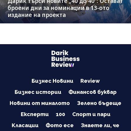
Дарик търси новите „40 до 40“: Остават
броени дни за номинации в 13-ото
издание на проекта
Бизнес Новини
Review
Бизнес истории
Финансов буквар
Новини от миналото
Зелено бъдеще
Експерти
100
Спорт и пари
Класации
Фото есе
Знаете ли, че