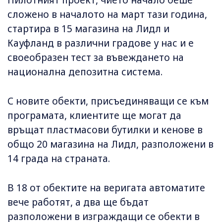
Пилотният проект, чието начало беше
сложено в началото на март тази година,
стартира в 15 магазина на Лидл и
Кауфланд в различни градове у нас и е
своеобразен тест за въвеждането на
национална депозитна система.
С новите обекти, присъединяващи се към
програмата, клиентите ще могат да
връщат пластмасови бутилки и кенове в
общо 20 магазина на Лидл, разположени в
14 града на страната.
В 18 от обектите на веригата автоматите
вече работят, а два ще бъдат
разположени в изграждащи се обекти в