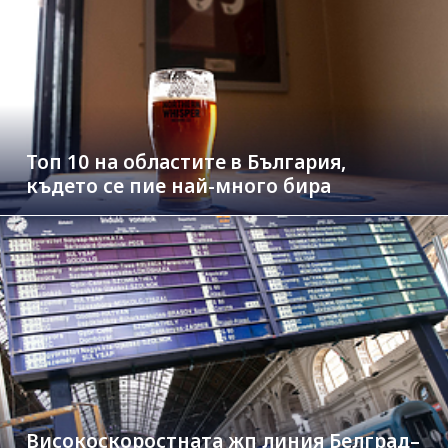
Топ 10 на областите в България,
където се пие най-много бира
Високоскоростната жп линия Белград–