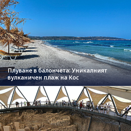
Плуване в балончета: Уникалният
вулканичен плаж на Кос