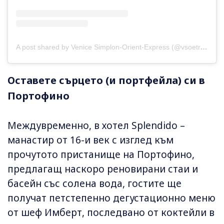
A post shared by Venice Simplon-Orient-Express (@vsoetrain)
Оставете сърцето (и портфейла) си в
Портофино
Междувременно, в хотел Splendido –
манастир от 16-и век с изглед към
прочутото пристанище на Портофино,
предлагащ наскоро реновирани стаи и
басейн със солена вода, гостите ще
получат петстепенно дегустационно меню
от шеф Имберт, последвано от коктейли в