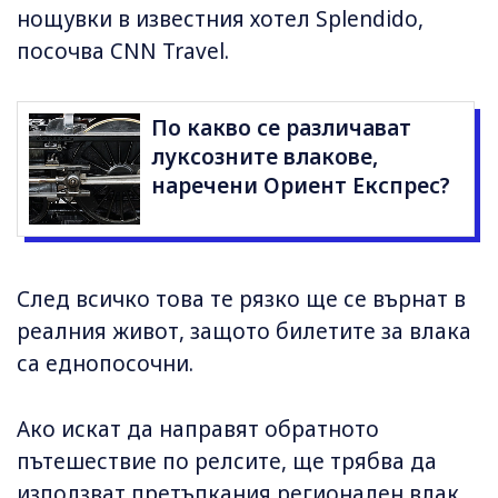
нощувки в известния хотел Splendido,
посочва CNN Travel.
По какво се различават
луксозните влакове,
наречени Ориент Експрес?
След всичко това те рязко ще се върнат в
реалния живот, защото билетите за влака
са еднопосочни.
Ако искат да направят обратното
пътешествие по релсите, ще трябва да
използват претъпкания регионален влак