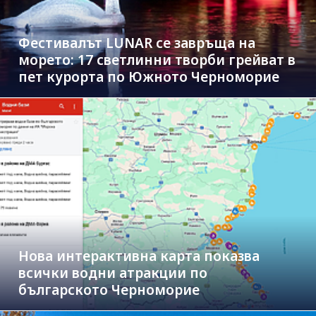
Фестивалът LUNAR се завръща на
морето: 17 светлинни творби грейват в
пет курорта по Южното Черноморие
Нова интерактивна карта показва
всички водни атракции по
българското Черноморие