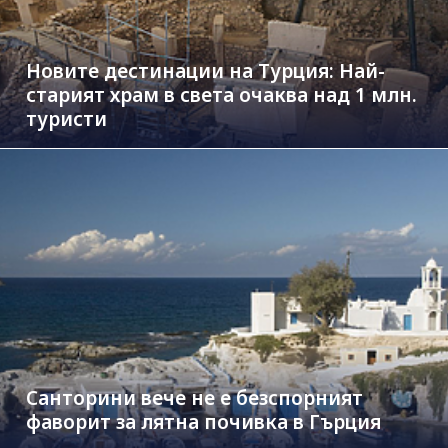
Новите дестинации на Турция: Най-
старият храм в света очаква над 1 млн.
туристи
Санторини вече не е безспорният
фаворит за лятна почивка в Гърция