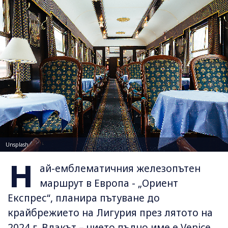
Unsplash
Н
ай-емблематичния железопътен
маршрут в Европа - „Ориент
Експрес“, планира пътуване до
крайбрежието на Лигурия през лятото на
2024 г. Влакът – чието пълно име е Venice