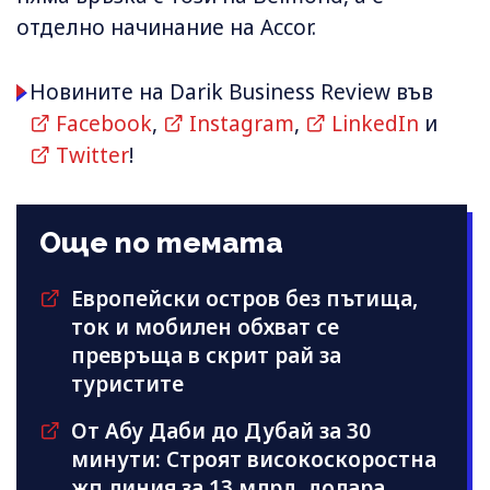
отделно начинание на Accor.
Новините на Darik Business Review във
Facebook
,
Instagram
,
LinkedIn
и
Twitter
!
Още по темата
Европейски остров без пътища,
ток и мобилен обхват се
превръща в скрит рай за
туристите
От Абу Даби до Дубай за 30
минути: Строят високоскоростна
жп линия за 13 млрд. долара