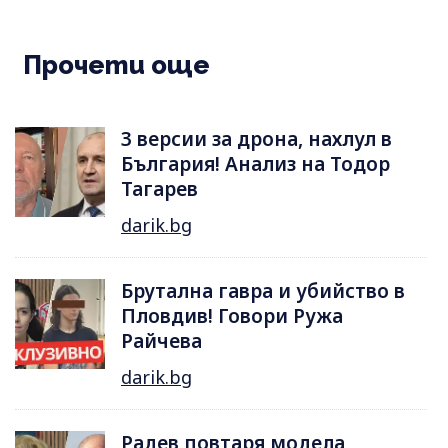
Прочети още
3 версии за дрона, нахлул в
България! Анализ на Тодор
Тагарев
darik.bg
Брутална гавра и убийство в
Пловдив! Говори Ружа
Райчева
darik.bg
Радев повтаря модела