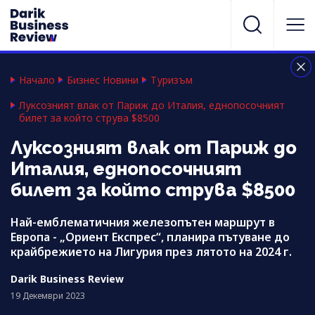
Начало
Бизнес Новини
Туризъм
Луксозният влак от Париж до Италия, еднопосочният
билет за който струва $8500
Луксозният влак от Париж до
Италия, еднопосочният
билет за който струва $8500
Най-емблематичния железопътен маршрут в
Европа - „Ориент Експрес“, планира пътуване до
крайбрежието на Лигурия през лятото на 2024 г.
Darik Business Review
19 Декември 2023