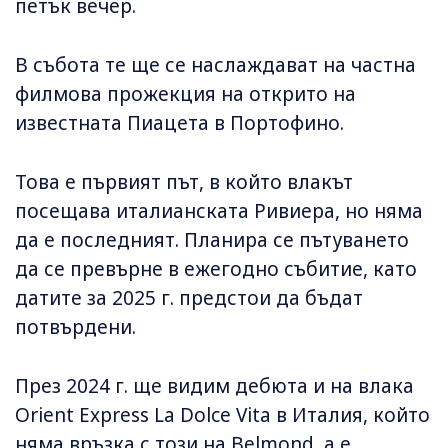
петък вечер.
В събота те ще се наслаждават на частна
филмова прожекция на открито на
известната Пиацета в Портофино.
Това е първият път, в който влакът
посещава италианската Ривиера, но няма
да е последният. Планира се пътуването
да се превърне в ежегодно събитие, като
датите за 2025 г. предстои да бъдат
потвърдени.
През 2024 г. ще видим дебюта и на влака
Orient Express La Dolce Vita в Италия, който
няма връзка с този на Belmond, а е