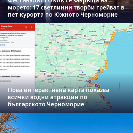
Фестивалът LUNAR се завръща на
морето: 17 светлинни творби грейват в
пет курорта по Южното Черноморие
Нова интерактивна карта показва
всички водни атракции по
българското Черноморие