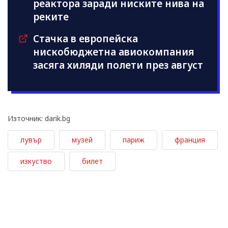
реактора заради ниските нива на
реките
Стачка в европейска
нискобюджетна авиокомпания
засяга хиляди полети през август
Източник: darik.bg
лувър
музей
париж
франция
изкуство
билет