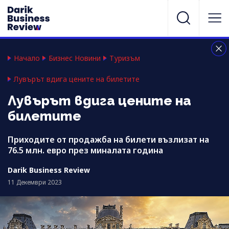
Начало
Бизнес Новини
Туризъм
Лувърът вдига цените на билетите
Лувърът вдига цените на
билетите
Приходите от продажба на билети възлизат на
76.5 млн. евро през миналата година
Darik Business Review
11 Декември 2023