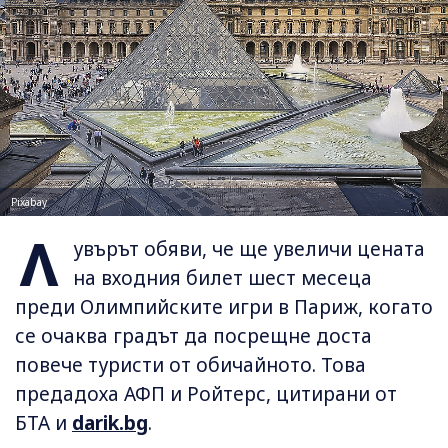
Pixabay
Л
увърът обяви, че ще увеличи цената
на входния билет шест месеца
преди Олимпийските игри в Париж, когато
се очаква градът да посрещне доста
повече туристи от обичайното. Това
предадоха АФП и Ройтерс, цитирани от
БТА и
darik.bg
.