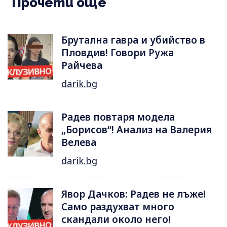
Прочети още
Брутална гавра и убийство в
Пловдив! Говори Ружа
Райчева
darik.bg
Радев повтаря модела
„Борисов“! Анализ на Валерия
Велева
darik.bg
Явор Дачков: Радев не лъже!
Само раздухват много
скандали около него!