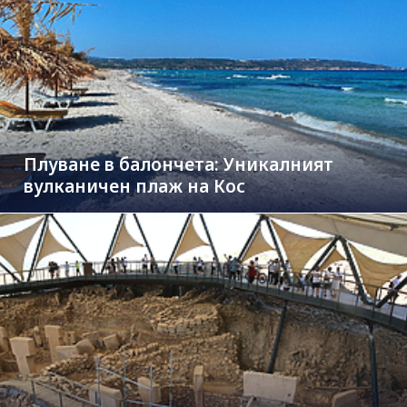
Плуване в балончета: Уникалният
вулканичен плаж на Кос