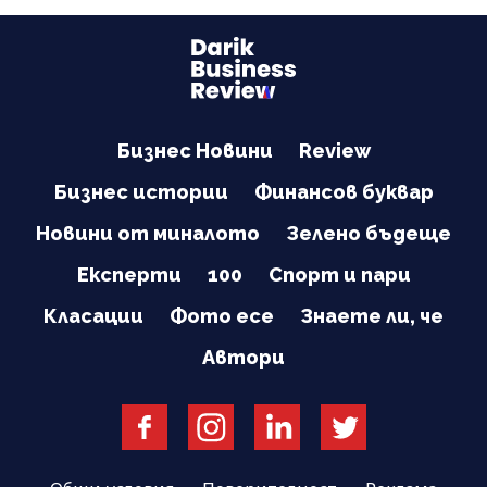
Бизнес Новини
Review
Бизнес истории
Финансов буквар
Новини от миналото
Зелено бъдеще
Експерти
100
Спорт и пари
Класации
Фото есе
Знаете ли, че
Автори