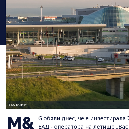
СОФ Кънект
M&
G обяви днес, че е инвестирала
ЕАД - оператора на летище „Вас