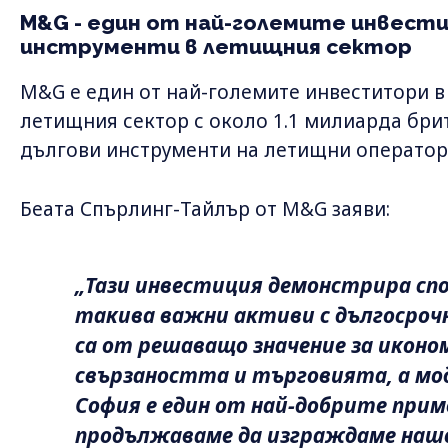
M&G - един от най-големите инвест
инструменти в летищния сектор
M&G е един от най-големите инвеститори в
летищния сектор с около 1.1 милиарда бри
дългови инструменти на летищни оператор
Беата Спърлинг-Тайлър от M&G заяви:
„Тази инвестиция демонстрира сп
такива важни активи с дългосро
са от решаващо значение за икон
свързаността и търговията, а м
София е един от най-добрите прим
продължаваме да изграждаме наш