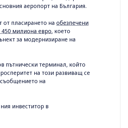
сновния аеропорт на България.
т от пласирането на
обезпечени
 450 милиона евро
, което
ънект за модернизиране на
в пътнически терминал, който
росперитет на този развиващ се
 съобщението на
лния инвеститор в