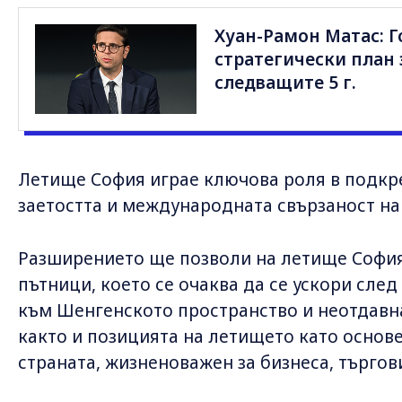
Хуан-Рамон Матас: 
стратегически план 
следващите 5 г.
Летище София играе ключова роля в подкр
заетостта и международната свързаност на
Разширението ще позволи на летище София
пътници, което се очаква да се ускори сле
към Шенгенското пространство и неотдавн
както и позицията на летището като осно
страната, жизненоважен за бизнеса, търгов