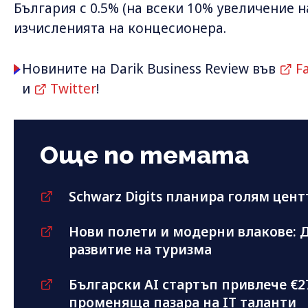
България с 0.5% (на всеки 10% увеличение н
изчисленията на концесионера.
Новините на Darik Business Review във
F
и
Twitter
!
Още по темата
Schwarz Digits планира голям цент
Нови полети и модерни влакове: Д
развитие на туризма
Български AI стартъп привлече €2
променяща пазара на IT таланти