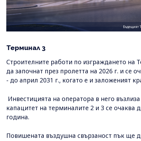
Бъдещият Т
Терминал 3
Строителните работи по изграждането на 
да започнат през пролетта на 2026 г. и се 
- до април 2031 г., когато е и заложеният к
Инвестицията на оператора в него възлиза 
капацитет на терминалите 2 и 3 се очаква д
година.
Повишената въздушна свързаност пък ще д