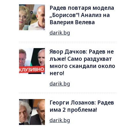
Радев повтаря модела
„Борисов“! Анализ на
Валерия Велева
darik.bg
Явор Дачков: Радев не
лъже! Само раздухват
много скандали около
него!
darik.bg
Георги Лозанов: Радев
има 2 проблема!
darik.bg