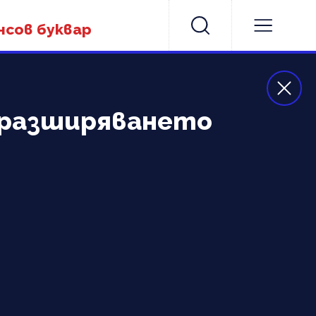
нсов буквар
и разширяването