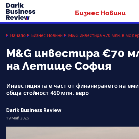
Бизнес Новини
Начало
Бизнес Новини
M&G инвестира €70 млн. в моде
M&G инвестира €70 мл
на Летище София
Инвестицията е част от финанирането на ем
обща стойност 450 млн. евро
Darik Business Review
19 Май 2026