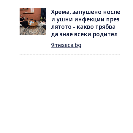
Хрема, запушено носле
и ушни инфекции през
лятотo - какво трябва
да знае всеки родител
9meseca.bg