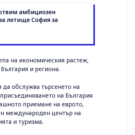
Готвим амбициозен
за летище София за
епа на икономическия растеж,
 България и региона.
 да обслужва търсенето на
д присъединяването на България
ашното приемане на еврото,
вен международен център на
ията и туризма.