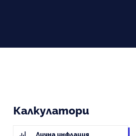
Калкулатори
Лична инфлация