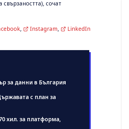
а свързаността), сочат
acebook
,
Instagram
,
LinkedIn
ър за данни в България
ържавата с план за
70 хил. за платформа,