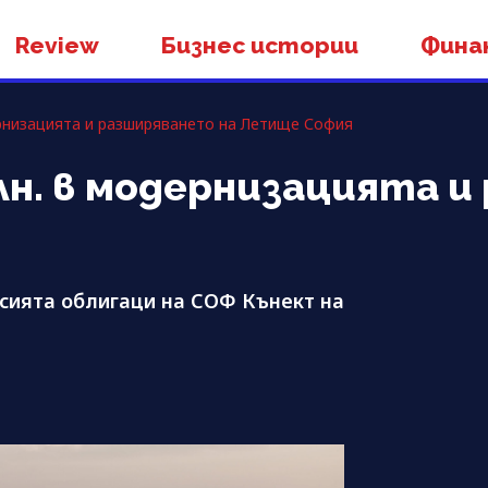
Review
Бизнес истории
Фина
рнизацията и разширяването на Летище София
н. в модернизацията 
исията облигаци на СОФ Кънект на