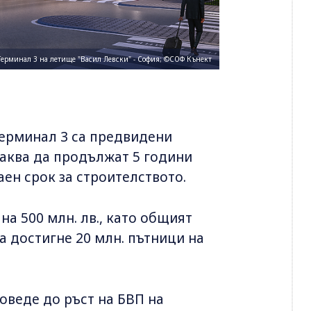
ерминал 3 на летище "Васил Левски" - София; ©СОФ Кънект
Терминал 3 са предвидени
очаква да продължат 5 години
раен срок за строителството.
на 500 млн. лв., като общият
а достигне 20 млн. пътници на
оведе до ръст на БВП на