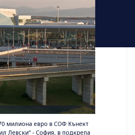
 70 милиона евро в СОФ Кънект
ил Левски“ - София, в подкрепа