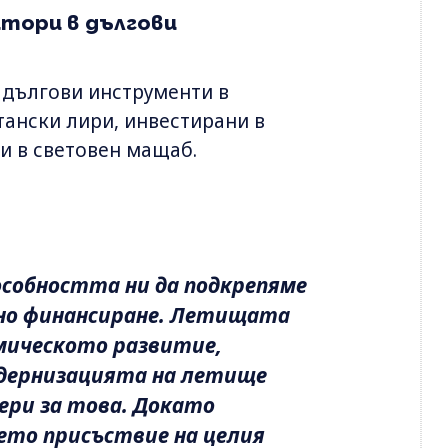
итори в дългови
 дългови инструменти в
тански лири, инвестирани в
и в световен мащаб.
особността ни да подкрепяме
чно финансиране. Летищата
омическото развитие,
одернизацията на летище
ери за това. Докато
ето присъствие на целия