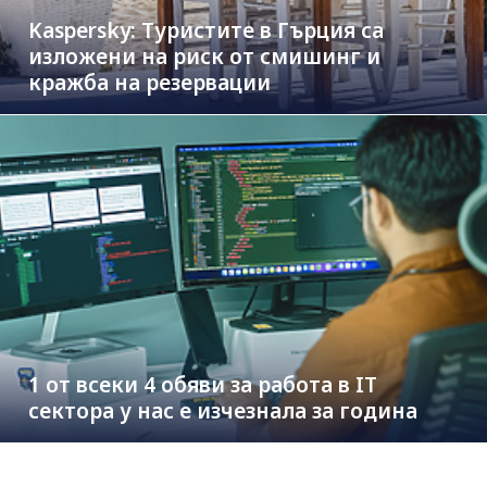
Kaspersky: Туристите в Гърция са
изложени на риск от смишинг и
кражба на резервации
1 от всеки 4 обяви за работа в IT
сектора у нас е изчезнала за година