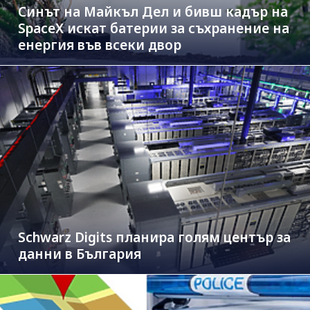
Синът на Майкъл Дeл и бивш кадър на
SpaceX искат батерии за съхранение на
енергия във всеки двор
Schwarz Digits планира голям център за
данни в България