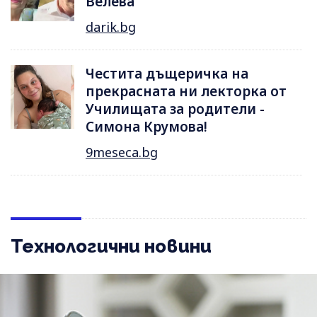
Велева
darik.bg
Честита дъщеричка на
прекрасната ни лекторка от
Училищата за родители -
Симона Крумова!
9meseca.bg
Технологични новини