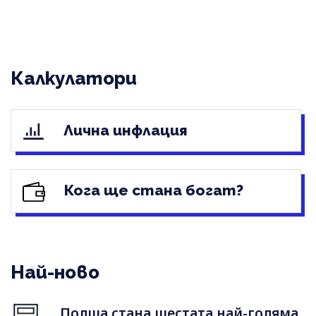
Калкулатори
Лична инфлация
Кога ще стана богат?
Най-ново
Полша стана шестата най-голяма