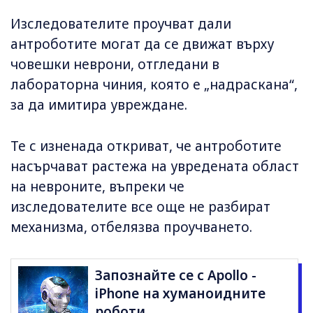
Изследователите проучват дали
антроботите могат да се движат върху
човешки неврони, отгледани в
лабораторна чиния, която е „надраскана“,
за да имитира увреждане.
Те с изненада откриват, че антроботите
насърчават растежа на увредената област
на невроните, въпреки че
изследователите все още не разбират
механизма, отбелязва проучването.
Запознайте се с Apollo -
iPhone на хуманоидните
роботи