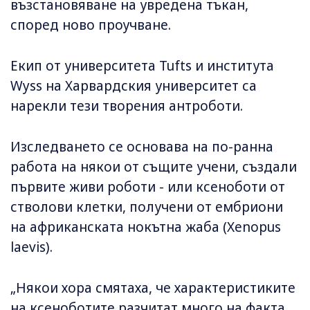
възстановяване на увредена тъкан,
според ново проучване.
Екип от университета Tufts и института
Wyss на Харвардския университет са
нарекли тези творения антроботи.
Изследването се основава на по-ранна
работа на някои от същите учени, създали
първите живи роботи - или ксеноботи от
стволови клетки, получени от ембриони
на африканската нокътна жаба (Xenopus
laevis).
„Някои хора смятаха, че характеристиките
на ксеноботите разчитат много на факта,