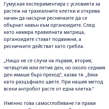
Гумуская експериментира с условията за
растеж на трахеалните клетки и открива
начин да насърчи ресничките да се
обърнат навън към органоидите. След
като намира правилната матрица,
органоидите стават подвижни, а
ресничките действат като гребла.
„Нищо не се случи на първия, втория,
четвъртия или петия ден, но около седмия
ден имаше бърз преход“, казва тя. „Бяха
като разцъфнало цвете. При нашия метод
всеки антробот расте от една клетка.“
Именно това самосглобяване ги прави