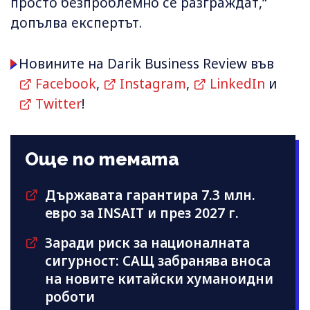
просто безпроблемно се разграждат,“
допълва експертът.
Новините на Darik Business Review във
Facebook
,
Instagram
,
LinkedIn
и
Twitter
!
Още по темата
Държавата гарантира 7.3 млн.
евро за INSAIT и през 2027 г.
Заради риск за националната
сигурност: САЩ забранява вноса
на новите китайски хуманоидни
роботи