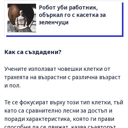
Робот уби работник,
объркал го с касетка за
зеленчуци
Как са създадени?
Учените използват човешки клетки от
трахеята на възрастни с различна възраст
и пол.
Те се фокусират върху този тип клетки, тъй
като са сравнително лесни за достъп и
поради характеристика, която ги прави
способни да се движат, казва съавторът