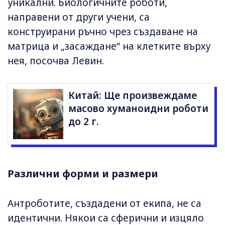
уникални. Биологичните роботи,
направени от други учени, са
конструирани ръчно чрез създаване на
матрица и „засаждане“ на клетките върху
нея, посочва Левин.
Китай: Ще произвеждаме
масово хуманоидни роботи
до 2 г.
Различни форми и размери
Антроботите, създадени от екипа, не са
идентични. Някои са сферични и изцяло