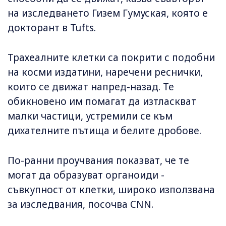
на изследването Гизем Гумуская, която е
докторант в Tufts.
Трахеалните клетки са покрити с подобни
на косми издатини, наречени реснички,
които се движат напред-назад. Те
обикновено им помагат да изтласкват
малки частици, устремили се към
дихателните пътища и белите дробове.
По-ранни проучвания показват, че те
могат да образуват органоиди -
съвкупност от клетки, широко използвана
за изследвания, посочва CNN.