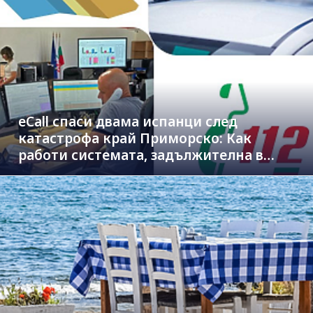
eCall спаси двама испанци след
катастрофа край Приморско: Как
работи системата, задължителна в
новите коли