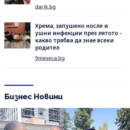
darik.bg
Хрема, запушено носле и
ушни инфекции през лятотo -
какво трябва да знае всеки
родител
9meseca.bg
Бизнес Новини