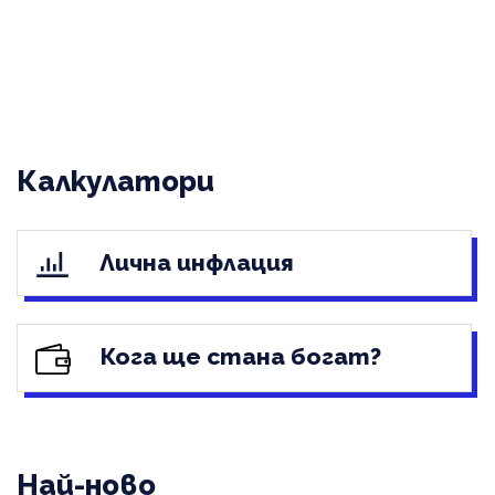
Калкулатори
Лична инфлация
Кога ще стана богат?
Най-ново