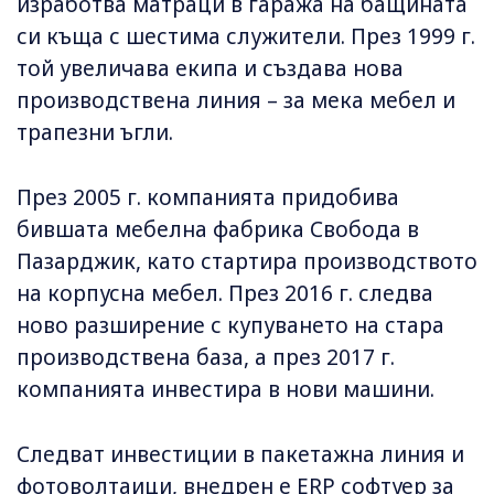
изработва матраци в гаража на бащината
си къща с шестима служители. През 1999 г.
той увеличава екипа и създава нова
производствена линия – за мека мебел и
трапезни ъгли.
През 2005 г. компанията придобива
бившата мебелна фабрика Свобода в
Пазарджик, като стартира производството
на корпусна мебел. През 2016 г. следва
ново разширение с купуването на стара
производствена база, а през 2017 г.
компанията инвестира в нови машини.
Следват инвестиции в пакетажна линия и
фотоволтаици, внедрен е ERP софтуер за