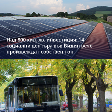
Над 800 хил. лв. инвестиция: 14
социални центъра във Видин вече
произвеждат собствен ток