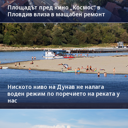
Площадът пред кино „Космос“ в
Пловдив влиза в мащабен ремонт
Ниското ниво на Дунав не налага
воден режим по поречието на реката у
нас