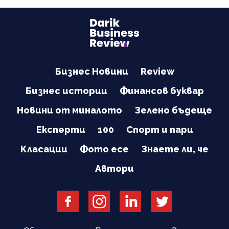
Бизнес Новини
Review
Бизнес истории
Финансов буквар
Новини от миналото
Зелено бъдеще
Експерти
100
Спорт и пари
Класации
Фото есе
Знаете ли, че
Автори