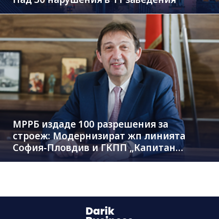
МРРБ издаде 100 разрешения за
строеж: Модернизират жп линията
София-Пловдив и ГКПП „Капитан
Андреево“