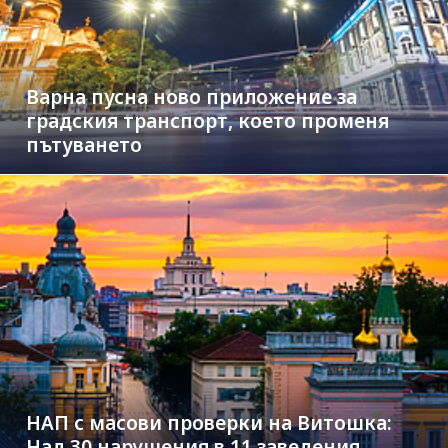
Варна пусна ново приложение за
градския транспорт, което променя
пътуването
НАП с масови проверки на Витошка:
Над 30 нарушения в 11 заведения