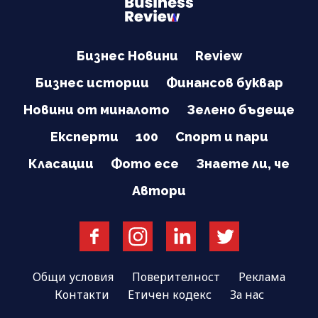
Бизнес Новини
Review
Бизнес истории
Финансов буквар
Новини от миналото
Зелено бъдеще
Експерти
100
Спорт и пари
Класации
Фото есе
Знаете ли, че
Автори
Общи условия
Поверителност
Реклама
Контакти
Етичен кодекс
За нас