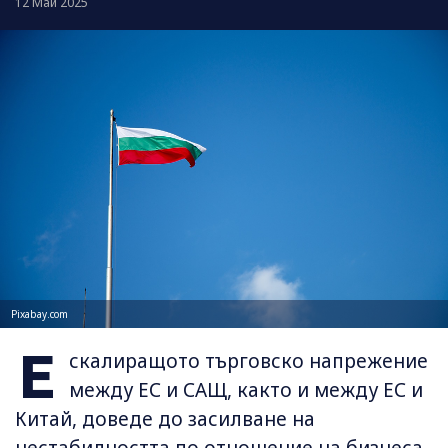
12 Май 2025
Pixabay.com
Е
скалиращото търговско напрежение
между ЕС и САЩ, както и между ЕС и
Китай, доведе до засилване на