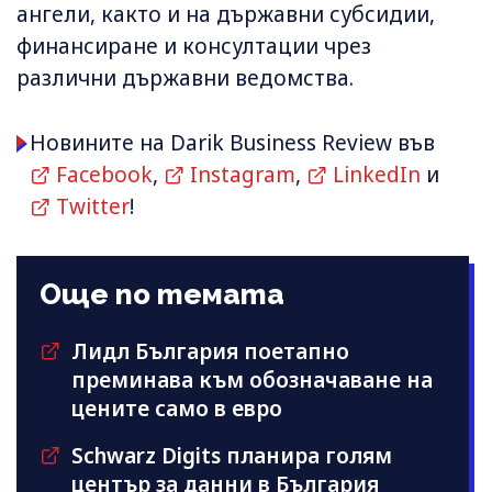
ангели, както и на държавни субсидии,
финансиране и консултации чрез
различни държавни ведомства.
Новините на Darik Business Review във
Facebook
,
Instagram
,
LinkedIn
и
Twitter
!
Още по темата
Лидл България поетапно
преминава към обозначаване на
цените само в евро
Schwarz Digits планира голям
център за данни в България