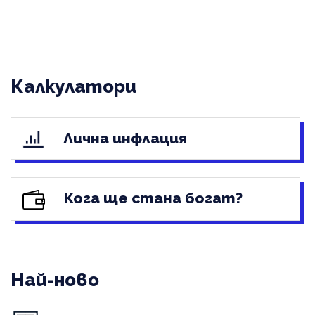
Калкулатори
Лична инфлация
Кога ще стана богат?
Най-ново