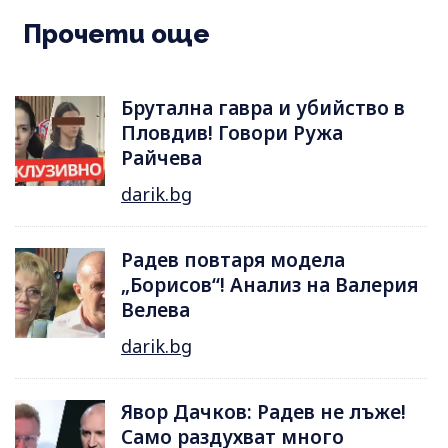
Прочети още
Брутална гавра и убийство в
Пловдив! Говори Ружа
Райчева
darik.bg
Радев повтаря модела
„Борисов“! Анализ на Валерия
Велева
darik.bg
Явор Дачков: Радев не лъже!
Само раздухват много