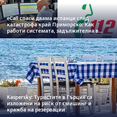
eCall спаси двама испанци след
катастрофа край Приморско: Как
работи системата, задължителна в
новите коли
Kaspersky: Туристите в Гърция са
изложени на риск от смишинг и
кражба на резервации