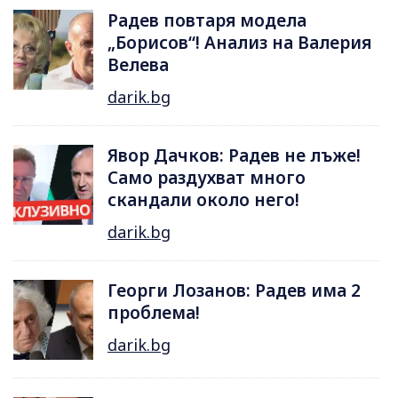
Радев повтаря модела
„Борисов“! Анализ на Валерия
Велева
darik.bg
Явор Дачков: Радев не лъже!
Само раздухват много
скандали около него!
darik.bg
Георги Лозанов: Радев има 2
проблема!
darik.bg