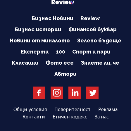
Бизнес Новини
Review
Бизнес истории
Финансов буквар
Новини от миналото
Зелено бъдеще
Експерти
100
Спорт и пари
Класации
Фото есе
Знаете ли, че
Автори
Общи условия
Поверителност
Реклама
Контакти
Етичен кодекс
За нас