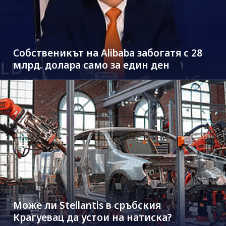
Собственикът на Alibaba забогатя с 28
млрд. долара само за един ден
Може ли Stellantis в сръбския
Крагуевац да устои на натиска?