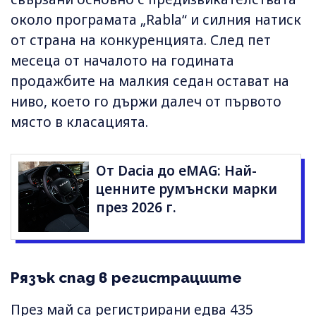
около програмата „Rabla“ и силния натиск
от страна на конкуренцията. След пет
месеца от началото на годината
продажбите на малкия седан остават на
ниво, което го държи далеч от първото
място в класацията.
От Dacia до eMAG: Най-
ценните румънски марки
през 2026 г.
Рязък спад в регистрациите
През май са регистрирани едва 435