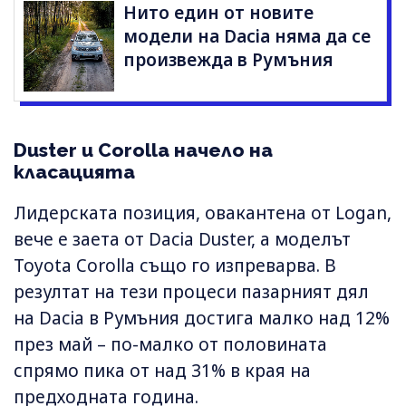
Нито един от новите
модели на Dacia няма да се
произвежда в Румъния
Duster и Corolla начело на
класацията
Лидерската позиция, овакантена от Logan,
вече е заета от Dacia Duster, а моделът
Toyota Corolla също го изпреварва. В
резултат на тези процеси пазарният дял
на Dacia в Румъния достига малко над 12%
през май – по-малко от половината
спрямо пика от над 31% в края на
предходната година.