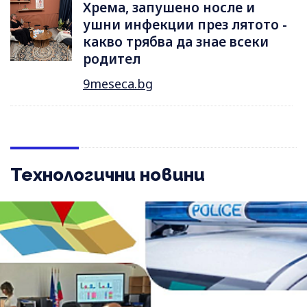
Хрема, запушено носле и
ушни инфекции през лятотo -
какво трябва да знае всеки
родител
9meseca.bg
Технологични новини