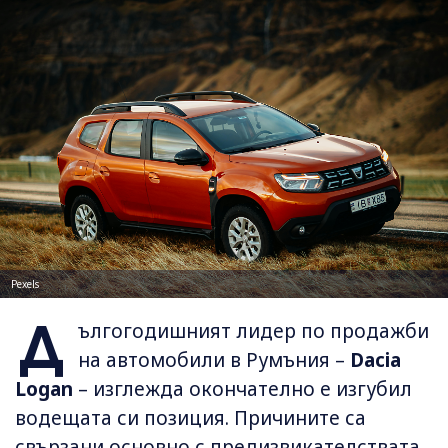
Pexels
Д
ългогодишният лидер по продажби
на автомобили в Румъния –
Dacia
Logan
– изглежда окончателно е изгубил
водещата си позиция. Причините са
свързани основно с предизвикателствата