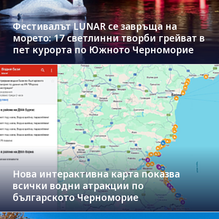
Фестивалът LUNAR се завръща на
морето: 17 светлинни творби грейват в
пет курорта по Южното Черноморие
Нова интерактивна карта показва
всички водни атракции по
българското Черноморие