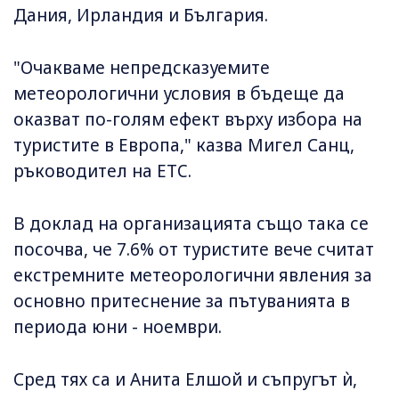
Дания, Ирландия и България.
"Очакваме непредсказуемите
метеорологични условия в бъдеще да
оказват по-голям ефект върху избора на
туристите в Европа," казва Мигел Санц,
ръководител на ETC.
В доклад на организацията също така се
посочва, че 7.6% от туристите вече считат
екстремните метеорологични явления за
основно притеснение за пътуванията в
периода юни - ноември.
Сред тях са и Анита Елшой и съпругът ѝ,