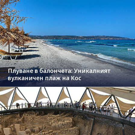
Плуване в балончета: Уникалният
вулканичен плаж на Кос