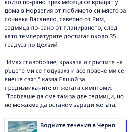
които по-рано през месеца се връщат у
дома в Норвегия от любимото си място за
почивка Васанело, северно от Рим,
седмица по-рано от планираното, след
като температурите достигат около 35
градуса по Целзий.
"Имах главоболие, краката и пръстите на
ръцете ми се подуваха и все повече ми се
виеше свят," казва Елшой за
предизвиканите от жегата симптоми.
"Трябваше да сме там за две седмици, но
не можахме да останем заради жегата."
Водните течения в Черно