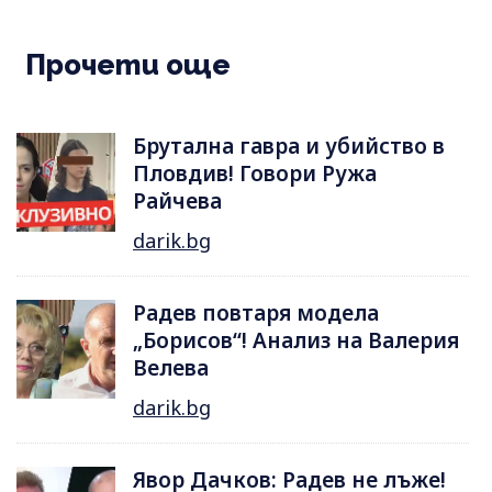
Прочети още
Брутална гавра и убийство в
Пловдив! Говори Ружа
Райчева
darik.bg
Радев повтаря модела
„Борисов“! Анализ на Валерия
Велева
darik.bg
Явор Дачков: Радев не лъже!