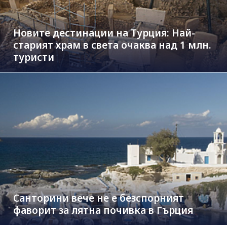
Новите дестинации на Турция: Най-
старият храм в света очаква над 1 млн.
туристи
Санторини вече не е безспорният
фаворит за лятна почивка в Гърция