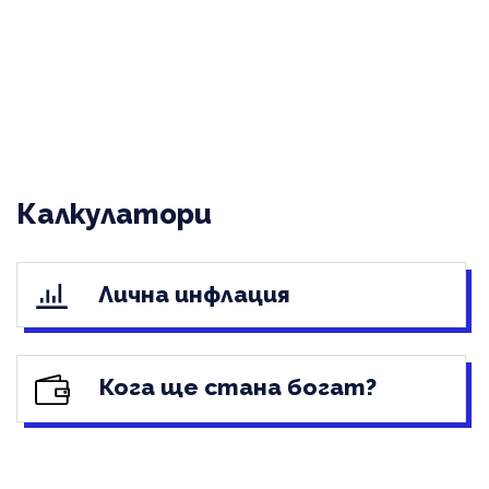
Калкулатори
Лична инфлация
Кога ще стана богат?