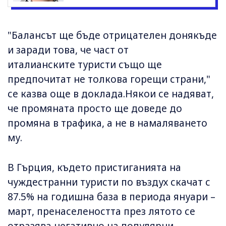
"Балансът ще бъде отрицателен донякъде
и заради това, че част от
италианските туристи също ще
предпочитат не толкова горещи страни,"
се казва още в доклада.Някои се надяват,
че промяната просто ще доведе до
промяна в трафика, а не в намаляването
му.
В Гърция, където пристиганията на
чуждестранни туристи по въздух скачат с
87.5% на годишна база в периода януари –
март, пренаселеността през лятото се