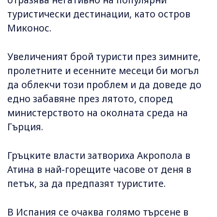
отразява негативно на популярни
туристически дестинации, като остров
Миконос.
Увеличеният брой туристи през зимните,
пролетните и есенните месеци би могъл
да облекчи този проблем и да доведе до
едно забавяне през лятото, според
министерството на околната среда на
Гърция.
Гръцките власти затвориха Акропола в
Атина в най-горещите часове от деня в
петък, за да предпазят туристите.
В Испания се очаква голямо търсене в