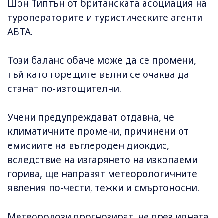
Шон Типтън от британската асоциация на
туроператорите и туристическите агенти
ABTA.
Този баланс обаче може да се промени,
тъй като горещите вълни се очаква да
станат по-изтощителни.
Учени предупреждават отдавна, че
климатичните промени, причинени от
емисиите на въглероден диокдис,
вследствие на изгарянето на изкопаеми
горива, ще направят метеорологичните
явления по-чести, тежки и смъртоносни.
Метеоролози прогнозират, че през идната