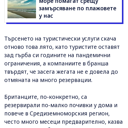
море помагат срещу
замърсяване по плажовете
у нас
Търсенето на туристически услуги скача
отново това лято, като туристите оставят
зад гърба си годините на пандемични
ограничения, а компаниите в бранша
твърдят, че засега жегата не е довела до
отмяната на много резервации.
Британците, по-конкретно, са
резервирали по-малко почивки у дома и
повече в Средиземноморския регион,
често много месеци предварително, казва