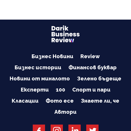
Бизнес Новини
Review
Бизнес истории
Финансов буквар
Новини от миналото
Зелено бъдеще
Експерти
100
Спорт и пари
Класации
Фото есе
Знаете ли, че
Автори