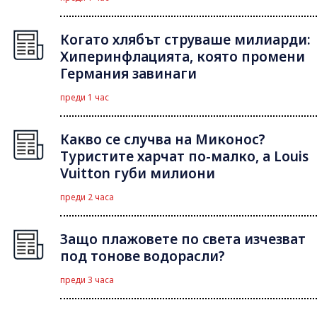
Когато хлябът струваше милиарди:
Хиперинфлацията, която промени
Германия завинаги
преди 1 час
Какво се случва на Миконос?
Туристите харчат по-малко, а Louis
Vuitton губи милиони
преди 2 часа
Защо плажовете по света изчезват
под тонове водорасли?
преди 3 часа